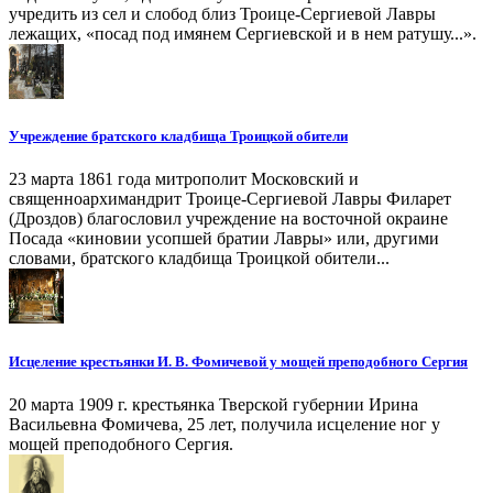
учредить из сел и слобод близ Троице-Сергиевой Лавры
лежащих, «посад под имянем Сергиевской и в нем ратушу...».
Учреждение братского кладбища Троицкой обители
23 марта 1861 года митрополит Московский и
священноархимандрит Троице-Сергиевой Лавры Филарет
(Дроздов) благословил учреждение на восточной окраине
Посада «киновии усопшей братии Лавры» или, другими
словами, братского кладбища Троицкой обители...
Исцеление крестьянки И. В. Фомичевой у мощей преподобного Сергия
20 марта 1909 г. крестьянка Тверской губернии Ирина
Васильевна Фомичева, 25 лет, получила исцеление ног у
мощей преподобного Сергия.