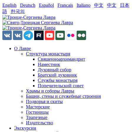
English
Deutsch
Español
Français
Italiano
中文
中文
日本
語
한국의
О Лавре
Структура монастыря
Священноархимандрит
Наместник
Духовный собор
Братский духовник
Службы монастыря
Попечительский совет
Храмы и соборы Лавры
Башни, стены и служебные строения
Подворья и скиты
Мастерские
Гостиницы
Трапезные
Издательство
Экскурсии