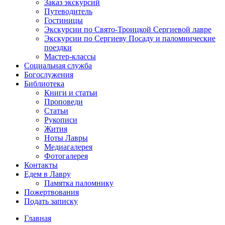
Заказ экскурсий
Путеводитель
Гостиницы
Экскурсии по Свято-Троицкой Сергиевой лавре
Экскурсии по Сергиеву Посаду и паломнические
поездки
Мастер-классы
Социальная служба
Богослужения
Библиотека
Книги и статьи
Проповеди
Статьи
Рукописи
Жития
Ноты Лавры
Медиагалерея
Фотогалерея
Контакты
Едем в Лавру
Памятка паломнику
Пожертвования
Подать записку
Главная