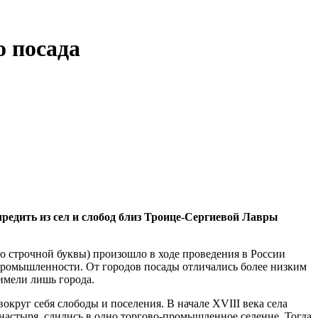
о посада
учредить из сел и слобод близ Троице-Сергиевой Лавры
со строчной буквы) произошло в ходе проведения в России
 промышленности. От городов посады отличались более низким
 имели лишь города.
круг себя слободы и поселения. В начале XVIII века села
настыря, слились в одно торгово-промышленное селение. Тогда