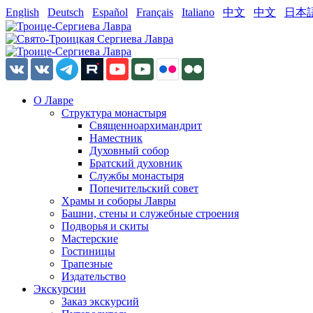
English
Deutsch
Español
Français
Italiano
中文
中文
日本
О Лавре
Структура монастыря
Священноархимандрит
Наместник
Духовный собор
Братский духовник
Службы монастыря
Попечительский совет
Храмы и соборы Лавры
Башни, стены и служебные строения
Подворья и скиты
Мастерские
Гостиницы
Трапезные
Издательство
Экскурсии
Заказ экскурсий