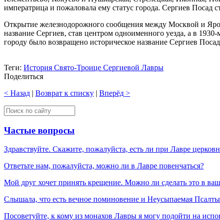
императрица и пожаловала ему статус города. Сергиев Посад с
Открытие железнодорожного сообщения между Москвой и Яросл
название Сергиев, став центром одноименного уезда, а в 1930
городу было возвращено историческое название Сергиев Посад
Теги:
История Свято-Троице Сергиевой Лавры
Поделиться
< Назад
|
Возврат к списку
|
Вперёд >
Частые вопросы
Здравствуйте. Скажите, пожалуйста, есть ли при Лавре церков
Ответьте нам, пожалуйста, можно ли в Лавре повенчаться?
Мой друг хочет принять крещение. Можно ли сделать это в ва
Слышала, что есть вечное поминовение и Неусыпаемая Псалтырь
Посоветуйте, к кому из монахов Лавры я могу подойти на испо