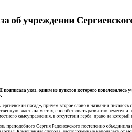
за об учреждении Сергиевског
 II подписала указ, одним из пунктов которого повелевалось 
.
Сергиевский посад», причем второе слово в названии писалось 
ственную власть на местах, способствовать развитию ремесел и
местного самоуправления, в отсутствии герба, право на который
ль преподобного Сергия Радонежского постепенно объединила во
варская, Конюшенная слобода, расположенные неподалеку от мо