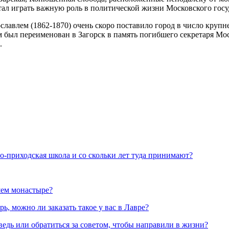
тал играть важную роль в политической жизни Московского госу
авлем (1862-1870) очень скоро поставило город в число крупн
-м был переименован в Загорск в память погибшего секретаря Мо
.
но-приходская школа и со скольки лет туда принимают?
шем монастыре?
, можно ли заказать такое у вас в Лавре?
ведь или обратиться за советом, чтобы направили в жизни?