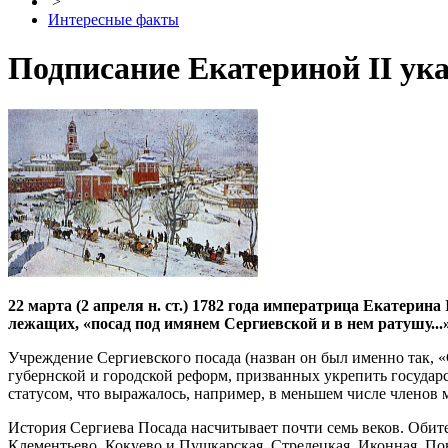
>
Интересные факты
Подписание Екатериной II ука
22 марта (2 апреля н. ст.) 1782 года императрица Екатерина
лежащих, «посад под имянем Сергиевской и в нем ратушу...»
Учреждение Сергиевского посада (назван он был именно так, «
губернской и городской реформ, призванных укрепить государ
статусом, что выражалось, например, в меньшем числе членов 
История Сергиева Посада насчитывает почти семь веков. Обите
Клементьево, Кокуево и Пушкарская, Стрелецкая, Иконная, По