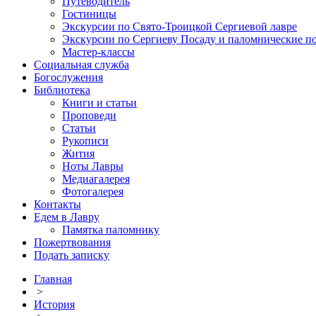
Путеводитель
Гостиницы
Экскурсии по Свято-Троицкой Сергиевой лавре
Экскурсии по Сергиеву Посаду и паломнические п
Мастер-классы
Социальная служба
Богослужения
Библиотека
Книги и статьи
Проповеди
Статьи
Рукописи
Жития
Ноты Лавры
Медиагалерея
Фотогалерея
Контакты
Едем в Лавру
Памятка паломнику
Пожертвования
Подать записку
Главная
>
История