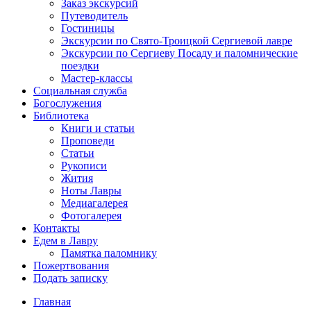
Заказ экскурсий
Путеводитель
Гостиницы
Экскурсии по Свято-Троицкой Сергиевой лавре
Экскурсии по Сергиеву Посаду и паломнические
поездки
Мастер-классы
Социальная служба
Богослужения
Библиотека
Книги и статьи
Проповеди
Статьи
Рукописи
Жития
Ноты Лавры
Медиагалерея
Фотогалерея
Контакты
Едем в Лавру
Памятка паломнику
Пожертвования
Подать записку
Главная