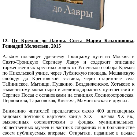
12.
От Кремля до Лавры. Сост.: Мария Клычникова,
Геннадий Мелентьев. 2015
Альбом посвящен древнему Троицкому пути из Москвы в
Свято-Троицкую Сергиеву Лавру и содержит описание
торжественных крестных ходов от Успенского собора Кремля
по Никольской улице, через Лубянскую площадь, Мещанскую
слободу до Крестовской заставы, через старинные села
Тайнинское, Мытищи, Пушкино, Воздвиженское, Хотьково к
знаменитому монастырю и железнодорожных путешествий в
Сергиев Посад с остановками на станциях Лосиноостровская,
Перловская, Тарасовская, Клязьма, Мамонтовская и других.
Вниманию читателей предлагается около 400 антикварных
видовых почтовых карточек конца XIX – начала ХХ вв.,
выявленных составителями в фондах муниципальных,
общественных музеев и частных собраниях и в большинстве
своем публикуемых впервые. Открытки, изданные в начале