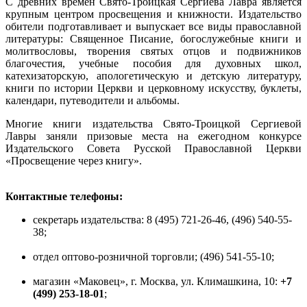
С древних времен Свято-Троицкая Сергиева Лавра является
крупным центром просвещения и книжности. Издательство
обители подготавливает и выпускает все виды православной
литературы: Священное Писание, богослужебные книги и
молитвословы, творения святых отцов и подвижников
благочестия, учебные пособия для духовных школ,
катехизаторскую, апологетическую и детскую литературу,
книги по истории Церкви и церковному искусству, буклеты,
календари, путеводители и альбомы.
Многие книги издательства Свято-Троицкой Сергиевой
Лавры заняли призовые места на ежегодном конкурсе
Издательского Совета Русской Православной Церкви
«Просвещение через книгу».
Контактные телефоны:
секретарь издательства: 8 (495) 721-26-46, (496) 540-55-
38;
отдел оптово-розничной торговли; (496) 541-55-10;
магазин «Маковец», г. Москва, ул. Климашкина, 10:
+7
(499) 253-18-01
;