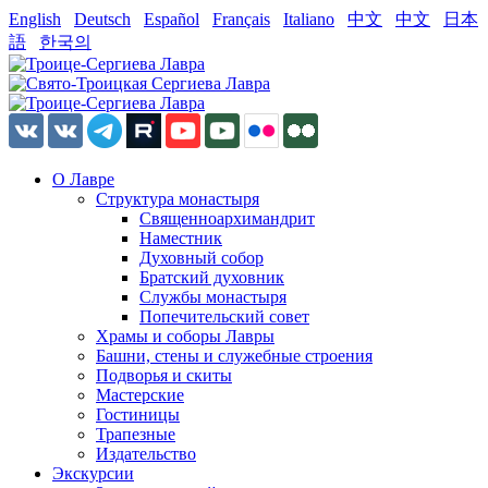
English
Deutsch
Español
Français
Italiano
中文
中文
日本
語
한국의
О Лавре
Структура монастыря
Священноархимандрит
Наместник
Духовный собор
Братский духовник
Службы монастыря
Попечительский совет
Храмы и соборы Лавры
Башни, стены и служебные строения
Подворья и скиты
Мастерские
Гостиницы
Трапезные
Издательство
Экскурсии