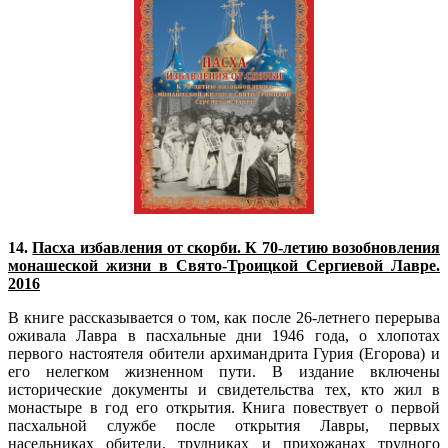
14.
Пасха избавления от скорби. К 70-летию возобновления
монашеской жизни в Свято-Троицкой Сергиевой Лавре.
2016
В книге рассказывается о том, как после 26-летнего перерыва
оживала Лавра в пасхальные дни 1946 года, о хлопотах
первого настоятеля обители архимандрита Гурия (Егорова) и
его нелегком жизненном пути. В издание включены
исторические документы и свидетельства тех, кто жил в
монастыре в год его открытия. Книга повествует о первой
пасхальной службе после открытия Лавры, первых
насельниках обители, трудниках и прихожанах трудного