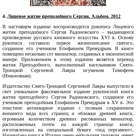
4.
Лицевое житие преподобного Сергия. Альбом. 2012
В настоящем издании воспроизводится рукопись Лицевого
жития преподобного Сергия Радонежского – выдающееся
произведение русского книжного искусства XVI в. Основу
рукописи составило первое жизнеописание святого,
созданное его учеником Епифанием Премудрым. В книге
помещено несколько сот миниатюр, созданных в иконописной
манере. Приложением к этому изданию является перевод
жития Преподобного, выполненный насельником Свято-
Троицкой Сергиевой Лавры игуменом Тимофеем
(Никоновым).
Издательство Свято-Троицкой Сергиевой Лавры выпустило в
свет уникальное факсимильное издание рукописной книги
жития преподобного Сергия Радонежского, созданное его
учеником преподобным Епифанием Премудрым в XV в. Это
поистине антикварное издание с полным сохранением
внешнего вида всех страниц и обложки древней книги,
огромным количеством древних рисованных миниатюр,
расположенных почти на каждой странице книги,
изготовленных на специальной бумаге «под пергамент».
Напечатана книга в Италии очень небольшим тиражом, имеет