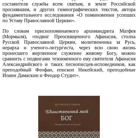
составителя службы всем святым, в земле Российской
просиявшим, и других гимнографических текстов, автора
фундаментального исследования «О поминовении усопших
по Уставу Православной Церкви».
По словам приснопоминаемого архимандрита Матфея
(Мормыля), «подвиг Преосвященного Афанасия, столпа
Русской Православной Церкви, молитвенника за Русь,
иерарха и ученого-литургиста, через всю свою жизнь
пронесшего жертвенное служение живому Богу, можно
сравнить с подвигами тезо­именного ему святителя Афанасия
Александрийского и таких песнописцев-исповедников, как
преподобный Феофан, епископ Никейский, преподобные
Иоанн Дамаскин и Феодор Студит».