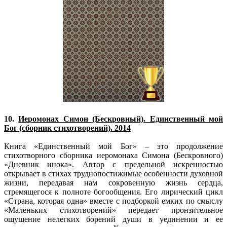
10.
Иеромонах Cимон (Бескровный). Единственный мой
Бог (сборник стихотворений). 2014
Книга «Единственный мой Бог» – это продолжение
стихотворного сборника иеромонаха Симона (Бескровного)
«Дневник инока». Автор с предельной искренностью
открывает в стихах труднопостижимые особенности духовной
жизни, передавая нам сокровенную жизнь сердца,
стремящегося к полноте богообщения. Его лирический цикл
«Страна, которая одна» вместе с подборкой емких по смыслу
«Маленьких стихотворений» передает пронзительное
ощущение нелегких борений души в уединении и ее