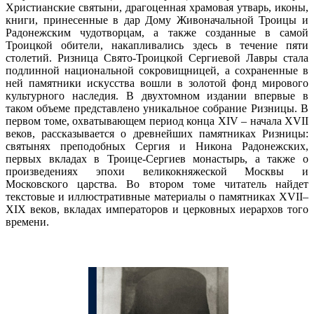
Христианские святыни, драгоценная храмовая утварь, иконы,
книги, принесенные в дар Дому Живоначальной Троицы и
Радонежским чудотворцам, а также созданные в самой
Троицкой обители, накапливались здесь в течение пяти
столетий. Ризница Свято-Троицкой Сергиевой Лавры стала
подлинной национальной сокровищницей, а сохраненные в
ней памятники искусства вошли в золотой фонд мирового
культурного наследия. В двухтомном издании впервые в
таком объеме представлено уникальное собрание Ризницы. В
первом томе, охватывающем период конца XIV – начала XVII
веков, рассказывается о древнейших памятниках Ризницы:
святынях преподобных Сергия и Никона Радонежских,
первых вкладах в Троице-Сергиев монастырь, а также о
произведениях эпохи великокняжеской Москвы и
Московского царства. Во втором томе читатель найдет
текстовые и иллюстративные материалы о памятниках XVII–
XIX веков, вкладах императоров и церковных иерархов того
времени.