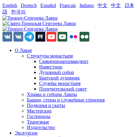
English
Deutsch
Español
Français
Italiano
中文
中文
日本
語
한국의
О Лавре
Структура монастыря
Священноархимандрит
Наместник
Духовный собор
Братский духовник
Службы монастыря
Попечительский совет
Храмы и соборы Лавры
Башни, стены и служебные строения
Подворья и скиты
Мастерские
Гостиницы
Трапезные
Издательство
Экскурсии