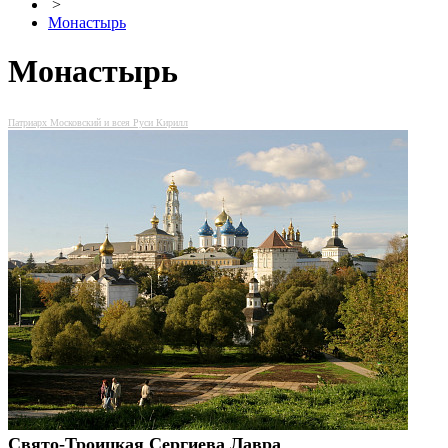
>
Монастырь
Монастырь
Патриарх Московский и всея Руси Кирилл
Свято-Троицкая Сергиева Лавра