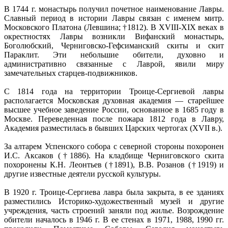
В 1744 г. монастырь получил почетное наименование Лавры.
Славный период в истории Лавры связан с именем митр.
Московского Платона (Левшина; †1812). В XVIII-XIX веках в
окрестностях Лавры возникли Вифанский монастырь,
Боголюбский, Черниговско-Гефсиманский скиты и скит
Параклит. Эти небольшие обители, духовно и
административно связанные с Лаврой, явили миру
замечательных старцев-подвижников.
С 1814 года на территории Троице-Сергиевой лавры
располагается Московская духовная академия — старейшее
высшее учебное заведение России, основанное в 1685 году в
Москве. Переведенная после пожара 1812 года в Лавру,
Академия разместилась в бывших Царских чертогах (XVII в.).
За алтарем Успенского собора с северной стороны похоронен
И.С. Аксаков (†1886). На кладбище Черниговского скита
похоронены К.Н. Леонтьев (†1891), В.В. Розанов (†1919) и
другие известные деятели русской культуры.
В 1920 г. Троице-Сергиева лавра была закрыта, в ее зданиях
разместились Историко-художественный музей и другие
учреждения, часть строений заняли под жилье. Возрождение
обители началось в 1946 г. В ее стенах в 1971, 1988, 1990 гг.