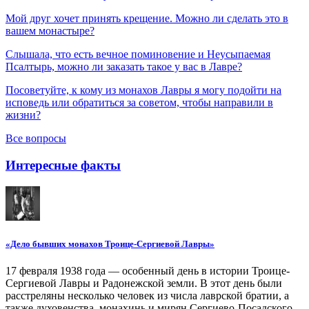
Мой друг хочет принять крещение. Можно ли сделать это в
вашем монастыре?
Слышала, что есть вечное поминовение и Неусыпаемая
Псалтырь, можно ли заказать такое у вас в Лавре?
Посоветуйте, к кому из монахов Лавры я могу подойти на
исповедь или обратиться за советом, чтобы направили в
жизни?
Все вопросы
Интересные факты
«Дело бывших монахов Троице-Сергиевой Лавры»
17 февраля 1938 года — особенный день в истории Троице-
Сергиевой Лавры и Радонежской земли. В этот день были
расстреляны несколько человек из числа лаврской братии, а
также духовенства, монахинь и мирян Сергиево-Посадского