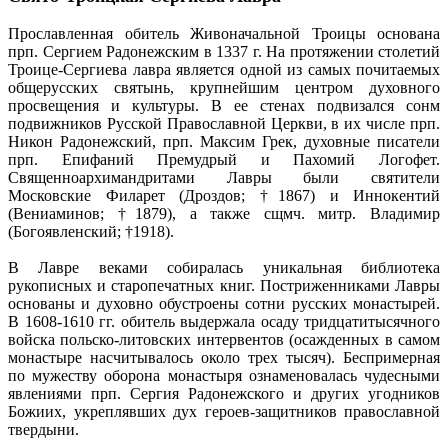
Прославленная обитель Живоначальной Троицы основана
прп. Сергием Радонежским в 1337 г. На протяжении столетий
Троице-Сергиева лавра является одной из самых почитаемых
общерусских святынь, крупнейшим центром духовного
просвещения и культуры. В ее стенах подвизался сонм
подвижников Русской Православной Церкви, в их числе прп.
Никон Радонежский, прп. Максим Грек, духовные писатели
прп. Епифаний Премудрый и Пахомий Логофет.
Священноархимандритами Лавры были святители
Московские Филарет (Дроздов; †1867) и Иннокентий
(Вениаминов; †1879), а также сщмч. митр. Владимир
(Богоявленский; †1918).
В Лавре веками собиралась уникальная библиотека
рукописных и старопечатных книг. Постриженниками Лавры
основаны и духовно обустроены сотни русских монастырей.
В 1608-1610 гг. обитель выдержала осаду тридцатитысячного
войска польско-литовских интервентов (осажденных в самом
монастыре насчитывалось около трех тысяч). Беспримерная
по мужеству оборона монастыря ознаменовалась чудесными
явлениями прп. Сергия Радонежского и других угодников
Божиих, укреплявших дух героев-защитников православной
твердыни.