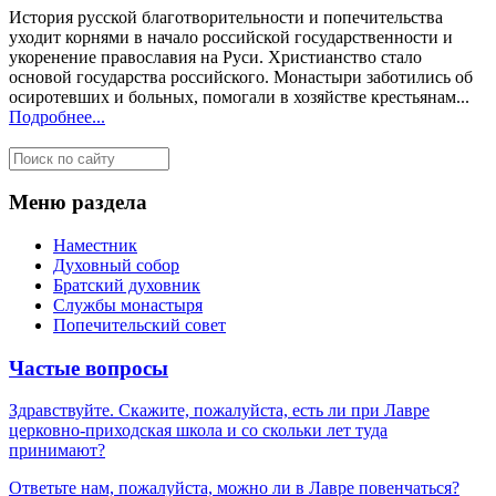
История русской благотворительности и попечительства
уходит корнями в начало российской государственности и
укоренение православия на Руси. Христианство стало
основой государства российского. Монастыри заботились об
осиротевших и больных, помогали в хозяйстве крестьянам...
Подробнее...
Меню раздела
Наместник
Духовный собор
Братский духовник
Службы монастыря
Попечительский совет
Частые вопросы
Здравствуйте. Скажите, пожалуйста, есть ли при Лавре
церковно-приходская школа и со скольки лет туда
принимают?
Ответьте нам, пожалуйста, можно ли в Лавре повенчаться?