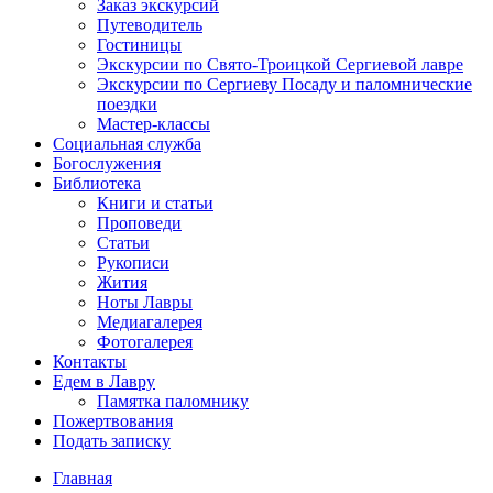
Заказ экскурсий
Путеводитель
Гостиницы
Экскурсии по Свято-Троицкой Сергиевой лавре
Экскурсии по Сергиеву Посаду и паломнические
поездки
Мастер-классы
Социальная служба
Богослужения
Библиотека
Книги и статьи
Проповеди
Статьи
Рукописи
Жития
Ноты Лавры
Медиагалерея
Фотогалерея
Контакты
Едем в Лавру
Памятка паломнику
Пожертвования
Подать записку
Главная