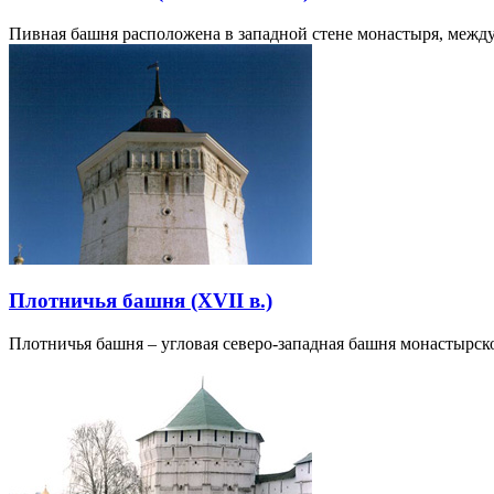
Пивная башня расположена в западной стене монастыря, между
Плотничья башня (XVII в.)
Плотничья башня – угловая северо-западная башня монастырско