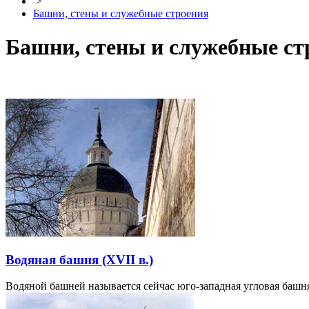
>
Башни, стены и служебные строения
Башни, стены и служебные ст
Водяная башня (XVII в.)
Водяной башней называется сейчас юго-западная угловая башн