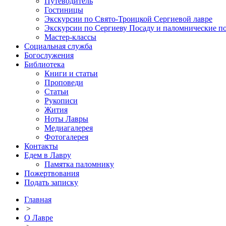
Путеводитель
Гостиницы
Экскурсии по Свято-Троицкой Сергиевой лавре
Экскурсии по Сергиеву Посаду и паломнические п
Мастер-классы
Социальная служба
Богослужения
Библиотека
Книги и статьи
Проповеди
Статьи
Рукописи
Жития
Ноты Лавры
Медиагалерея
Фотогалерея
Контакты
Едем в Лавру
Памятка паломнику
Пожертвования
Подать записку
Главная
>
О Лавре