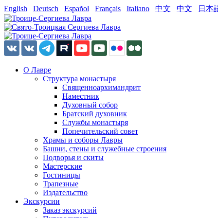
English
Deutsch
Español
Français
Italiano
中文
中文
日本
О Лавре
Структура монастыря
Священноархимандрит
Наместник
Духовный собор
Братский духовник
Службы монастыря
Попечительский совет
Храмы и соборы Лавры
Башни, стены и служебные строения
Подворья и скиты
Мастерские
Гостиницы
Трапезные
Издательство
Экскурсии
Заказ экскурсий