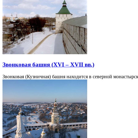
Звонковая башня (XVI – XVII вв.)
Звонковая (Кузничная) башня находится в северной монастырс