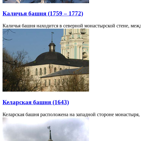
Каличья башня (1759 – 1772)
Каличья башня находится в северной монастырской стене, меж
Келарская башня (1643)
Келарская башня расположена на западной стороне монастыря