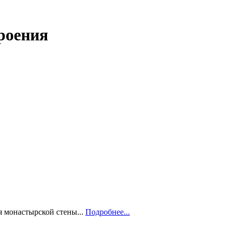
роения
я монастырской стены...
Подробнее...