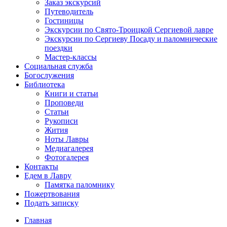
Заказ экскурсий
Путеводитель
Гостиницы
Экскурсии по Свято-Троицкой Сергиевой лавре
Экскурсии по Сергиеву Посаду и паломнические
поездки
Мастер-классы
Социальная служба
Богослужения
Библиотека
Книги и статьи
Проповеди
Статьи
Рукописи
Жития
Ноты Лавры
Медиагалерея
Фотогалерея
Контакты
Едем в Лавру
Памятка паломнику
Пожертвования
Подать записку
Главная