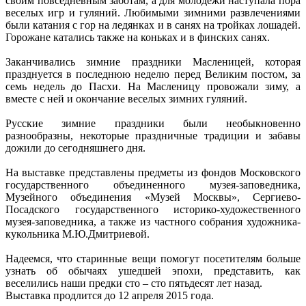
своим повседневным заботам, а для молодежи наступала пора
веселых игр и гуляний. Любимыми зимними развлечениями
были катания с гор на ледянках и в санях на тройках лошадей.
Горожане катались также на коньках и в финских санях.
Заканчивались зимние праздники Масленицей, которая
празднуется в последнюю неделю перед Великим постом, за
семь недель до Пасхи. На Масленицу провожали зиму, а
вместе с ней и окончание веселых зимних гуляний.
Русские зимние праздники были необыкновенно
разнообразны, некоторые праздничные традиции и забавы
дожили до сегодняшнего дня.
На выставке представлены предметы из фондов Московского
государственного объединенного музея-заповедника,
Музейного объединения «Музей Москвы», Сергиево-
Посадского государственного историко-художественного
музея-заповедника, а также из частного собрания художника-
кукольника М.Ю.Дмитриевой.
Надеемся, что старинные вещи помогут посетителям больше
узнать об обычаях ушедшей эпохи, представить, как
веселились наши предки сто – сто пятьдесят лет назад.
Выставка продлится до 12 апреля 2015 года.