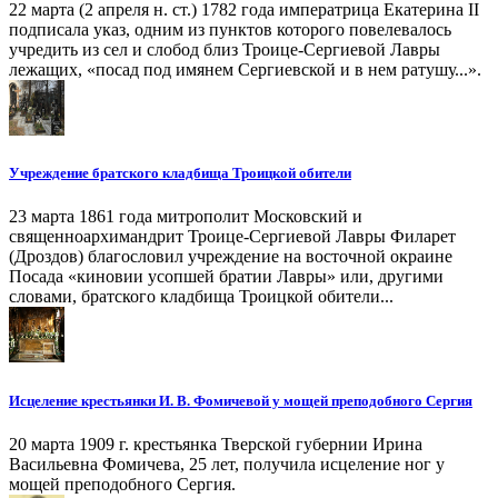
22 марта (2 апреля н. ст.) 1782 года императрица Екатерина II
подписала указ, одним из пунктов которого повелевалось
учредить из сел и слобод близ Троице-Сергиевой Лавры
лежащих, «посад под имянем Сергиевской и в нем ратушу...».
Учреждение братского кладбища Троицкой обители
23 марта 1861 года митрополит Московский и
священноархимандрит Троице-Сергиевой Лавры Филарет
(Дроздов) благословил учреждение на восточной окраине
Посада «киновии усопшей братии Лавры» или, другими
словами, братского кладбища Троицкой обители...
Исцеление крестьянки И. В. Фомичевой у мощей преподобного Сергия
20 марта 1909 г. крестьянка Тверской губернии Ирина
Васильевна Фомичева, 25 лет, получила исцеление ног у
мощей преподобного Сергия.