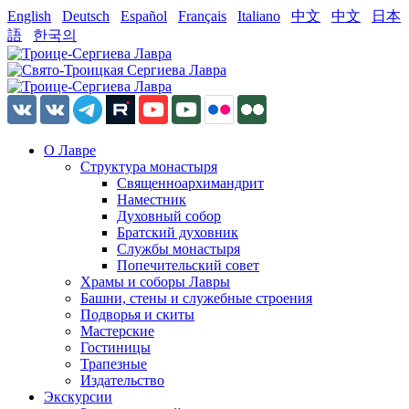
English
Deutsch
Español
Français
Italiano
中文
中文
日本
語
한국의
О Лавре
Структура монастыря
Священноархимандрит
Наместник
Духовный собор
Братский духовник
Службы монастыря
Попечительский совет
Храмы и соборы Лавры
Башни, стены и служебные строения
Подворья и скиты
Мастерские
Гостиницы
Трапезные
Издательство
Экскурсии