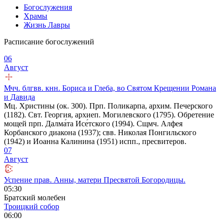
Богослужения
Храмы
Жизнь Лавры
Расписание богослужений
06
Август
Мчч. блгвв. кнн. Бориса и Глеба, во Святом Крещении Романа
и Давида
Мц. Христины (ок. 300). Прп. Поликарпа, архим. Печерского
(1182). Свт. Георгия, архиеп. Могилевского (1795). Обретение
мощей прп. Далма́та Исе́тского (1994). Сщмч. Алфея
Корбанского диакона (1937); свв. Николая Понгильского
(1942) и Иоанна Калинина (1951) испп., пресвитеров.
07
Август
Успение прав. Анны, матери Пресвятой Богородицы.
05:30
Братский молебен
Троицкий собор
06:00