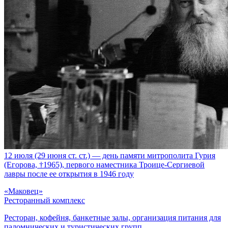
12 июля (29 июня ст. ст.) — день памяти митрополита Гурия
(Егорова, †1965), первого наместника Троице-Сергиевой
лавры после ее открытия в 1946 году
«Маковец»
Ресторанный комплекс
Ресторан, кофейня, банкетные залы, организация питания для
паломнических и туристических групп.