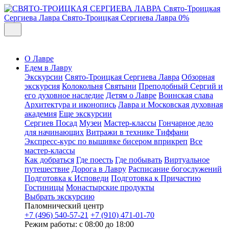
Свято-Троицкая
Сергиева Лавра
Свято-Троицкая Сергиева Лавра
0%
О Лавре
Едем в Лавру
Экскурсии
Свято-Троицкая Сергиева Лавра
Обзорная
экскурсия
Колокольня
Святыни
Преподобный Сергий и
его духовное наследие
Детям о Лавре
Воинская слава
Архитектура и иконопись
Лавра и Московская духовная
академия
Еще экскурсии
Сергиев Посад
Музеи
Мастер-классы
Гончарное дело
для начинающих
Витражи в технике Тиффани
Экспресс-курс по вышивке бисером вприкреп
Все
мастер-классы
Как добраться
Где поесть
Где побывать
Виртуальное
путешествие
Дорога в Лавру
Расписание богослужений
Подготовка к Исповеди
Подготовка к Причастию
Гостиницы
Монастырские продукты
Выбрать экскурсию
Паломнический центр
+7 (496) 540-57-21
+7 (910) 471-01-70
Режим работы: с 08:00 до 18:00