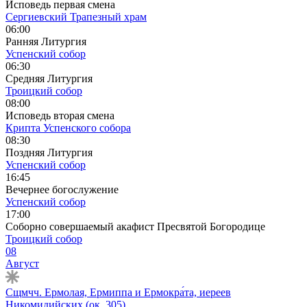
Исповедь первая смена
Сергиевский Трапезный храм
06:00
Ранняя Литургия
Успенский собор
06:30
Средняя Литургия
Троицкий собор
08:00
Исповедь вторая смена
Крипта Успенского собора
08:30
Поздняя Литургия
Успенский собор
16:45
Вечернее богослужение
Успенский собор
17:00
Соборно совершаемый акафист Пресвятой Богородице
Троицкий собор
08
Август
Сщмчч. Ермолая, Ермиппа и Ермокра́та, иереев
Никомидийских (ок. 305).