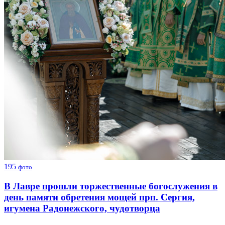
195
фото
В Лавре прошли торжественные богослужения в
день памяти обретения мощей прп. Сергия,
игумена Радонежского, чудотворца