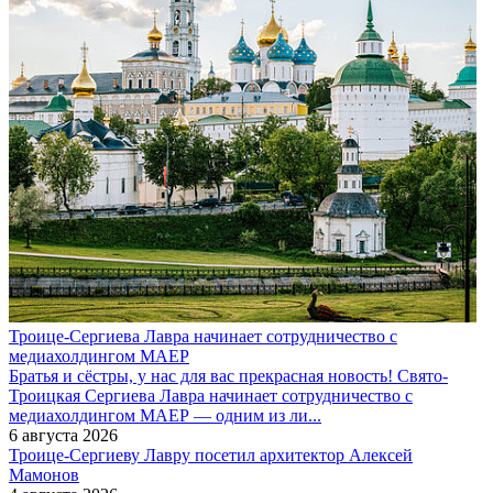
Троице-Сергиева Лавра начинает сотрудничество с
медиахолдингом МАЕР
Братья и сёстры, у нас для вас прекрасная новость! Свято-
Троицкая Сергиева Лавра начинает сотрудничество с
медиахолдингом МАЕР — одним из ли...
6 августа 2026
Троице-Сергиеву Лавру посетил архитектор Алексей
Мамонов