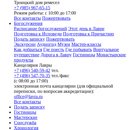
Троицкий дом ремесел
+7 (985) 967-65-15
Режим работы: с 10:00 до 17:00
Все контакты
Пожертвовать
Богослужения
Расписание богослужений
Этот день в Лавре
Подготовка к Исповеди
Подготовка к Причастию
Подать записку
Пожертвовать
Экскурсии
Аудиогид
Музеи
Мастер-классы
Как добраться
Где поесть
Где побывать
Виртуальное
путешествие
Дорога в Лавру
Гостиницы
Монастырские
продукты
Канцелярия Лавры
+7 (496) 540-59-42
тел.
+7 (496) 547-70-35
тел./факс
(с 08:00 до 17:00)
электронная почта канцелярии (для официальной
переписки, по вопросам аккредитации):
office@lavra.ru
Все контакты
Подать записку
Гостиницы
Мастерские
Соцслужба
Хронология