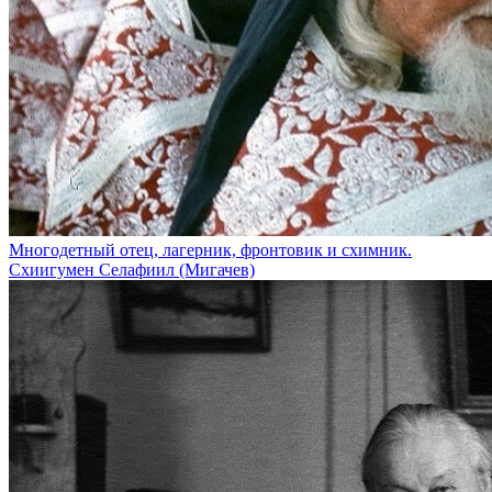
Многодетный отец, лагерник, фронтовик и схимник.
Схиигумен Селафиил (Мигачев)