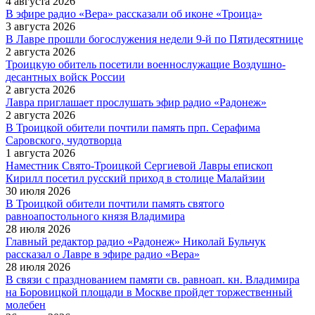
4 августа 2026
В эфире радио «Вера» рассказали об иконе «Троица»
3 августа 2026
В Лавре прошли богослужения недели 9-й по Пятидесятнице
2 августа 2026
Троицкую обитель посетили военнослужащие Воздушно-
десантных войск России
2 августа 2026
Лавра приглашает прослушать эфир радио «Радонеж»
2 августа 2026
В Троицкой обители почтили память прп. Серафима
Саровского, чудотворца
1 августа 2026
Наместник Свято-Троицкой Сергиевой Лавры епископ
Кирилл посетил русский приход в столице Малайзии
30 июля 2026
В Троицкой обители почтили память святого
равноапостольного князя Владимира
28 июля 2026
Главный редактор радио «Радонеж» Николай Бульчук
рассказал о Лавре в эфире радио «Вера»
28 июля 2026
В связи с празднованием памяти св. равноап. кн. Владимира
на Боровицкой площади в Москве пройдет торжественный
молебен