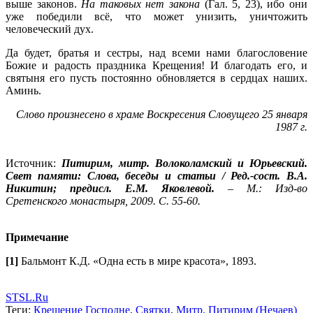
выше законов.
На таковых нет закона
(Гал. 5, 23), ибо они
уже победили всё, что может унизить, уничтожить
человеческий дух.
Да будет, братья и сестры, над всеми нами благословение
Божие и радость праздника Крещения! И благодать его, и
святыня его пусть постоянно обновляется в сердцах наших.
Аминь.
Слово произнесено в храме Воскресения Словущего 25 января
1987 г.
Источник:
Питирим, митр. Волоколамский и Юрьевский.
Свет памяти: Слова, беседы и статьи / Ред.-сост. В.А.
Никитин; предисл. Е.М. Яковлевой.
– М.: Изд-во
Сретенского монастыря, 2009. С. 55-60.
Примечание
[1]
Бальмонт К.Д. «Одна есть в мире красота», 1893.
STSL.Ru
Теги:
Крещение Господне
,
Святки
,
Митр. Питирим (Нечаев)