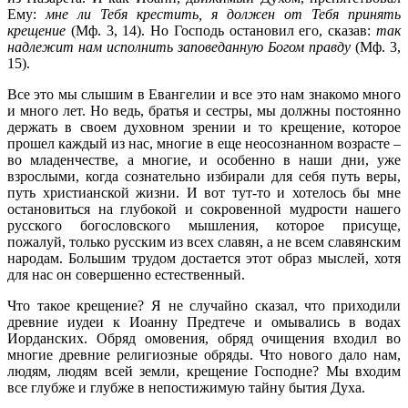
Ему:
мне ли Тебя крестить, я должен от Тебя принять
крещение
(Мф. 3, 14). Но Господь остановил его, сказав:
так
надлежит нам исполнить заповеданную Богом правду
(Мф. 3,
15).
Все это мы слышим в Евангелии и все это нам знакомо много
и много лет. Но ведь, братья и сестры, мы должны постоянно
держать в своем духовном зрении и то крещение, которое
прошел каждый из нас, многие в еще неосознанном возрасте –
во младенчестве, а многие, и особенно в наши дни, уже
взрослыми, когда сознательно избирали для себя путь веры,
путь христианской жизни. И вот тут-то и хотелось бы мне
остановиться на глубокой и сокровенной мудрости нашего
русского богословского мышления, которое присуще,
пожалуй, только русским из всех славян, а не всем славянским
народам. Большим трудом достается этот образ мыслей, хотя
для нас он совершенно естественный.
Что такое крещение? Я не случайно сказал, что приходили
древние иудеи к Иоанну Предтече и омывались в водах
Иорданских. Обряд омовения, обряд очищения входил во
многие древние религиозные обряды. Что нового дало нам,
людям, людям всей земли, крещение Господне? Мы входим
все глубже и глубже в непостижимую тайну бытия Духа.