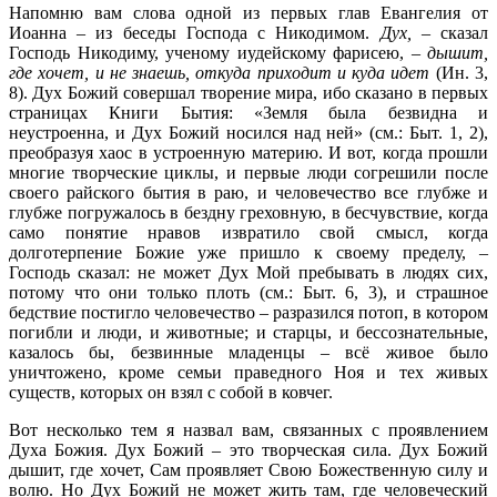
Напомню вам слова одной из первых глав Евангелия от
Иоанна – из беседы Господа с Никодимом.
Дух,
– сказал
Господь Никодиму, ученому иудейскому фарисею, –
дышит,
где хочет, и не знаешь, откуда приходит и куда идет
(Ин. 3,
8). Дух Божий совершал творение мира, ибо сказано в первых
страницах Книги Бытия: «Земля была безвидна и
неустроенна, и Дух Божий носился над ней» (см.: Быт. 1, 2),
преобразуя хаос в устроенную материю. И вот, когда прошли
многие творческие циклы, и первые люди согрешили после
своего райского бытия в раю, и человечество все глубже и
глубже погружалось в бездну греховную, в бесчувствие, когда
само понятие нравов извратило свой смысл, когда
долготерпение Божие уже пришло к своему пределу, –
Господь сказал: не может Дух Мой пребывать в людях сих,
потому что они только плоть (см.: Быт. 6, 3), и страшное
бедствие постигло человечество – разразился потоп, в котором
погибли и люди, и животные; и старцы, и бессознательные,
казалось бы, безвинные младенцы – всё живое было
уничтожено, кроме семьи праведного Ноя и тех живых
существ, которых он взял с собой в ковчег.
Вот несколько тем я назвал вам, связанных с проявлением
Духа Божия. Дух Божий – это творческая сила. Дух Божий
дышит, где хочет, Сам проявляет Свою Божественную силу и
волю. Но Дух Божий не может жить там, где человеческий