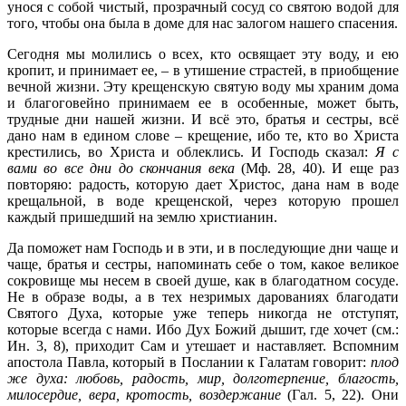
унося с собой чистый, прозрачный сосуд со святою водой для
того, чтобы она была в доме для нас залогом нашего спасения.
Сегодня мы молились о всех, кто освящает эту воду, и ею
кропит, и принимает ее, – в утишение страстей, в приобщение
вечной жизни. Эту крещенскую святую воду мы храним дома
и благоговейно принимаем ее в особенные, может быть,
трудные дни нашей жизни. И всё это, братья и сестры, всё
дано нам в едином слове – крещение, ибо те, кто во Христа
крестились, во Христа и облеклись. И Господь сказал:
Я с
вами во все дни до скончания века
(Мф. 28, 40). И еще раз
повторяю: радость, которую дает Христос, дана нам в воде
крещальной, в воде крещенской, через которую прошел
каждый пришедший на землю христианин.
Да поможет нам Господь и в эти, и в последующие дни чаще и
чаще, братья и сестры, напоминать себе о том, какое великое
сокровище мы несем в своей душе, как в благодатном сосуде.
Не в образе воды, а в тех незримых дарованиях благодати
Святого Духа, которые уже теперь никогда не отступят,
которые всегда с нами. Ибо Дух Божий дышит, где хочет (см.:
Ин. 3, 8), приходит Сам и утешает и наставляет. Вспомним
апостола Павла, который в Послании к Галатам говорит:
плод
же духа: любовь, радость, мир, долготерпение, благость,
милосердие, вера, кротость, воздержание
(Гал. 5, 22). Они