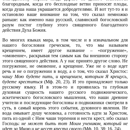
благородным, когда его бесплодные ветви приносят плоды,
когда душа наша украшается добродетелями. И вот тут-то я и
остановлю ваше внимание на том, что сказал немножко
раньше: как именно наш русский, славянский богословский
разум постиг глубину этого священного благодатного
действия Духа Божия.
Во многих языках мира, в том числе и в изначальном для
нашего богословия греческом, то, что мы называем
крещением, имеет другое название – «погружение»,
«омовение», раскрывая тем самым как бы внешнюю сторону
этого священного действия. А у нас принято другое слово. Не
погружение, не омовение, а крещение. Уже не о воде идет
речь и не о погружении в воду, а о том, что сказал Христос:
чашу Мою будете пить, и крещением, которым Я крещусь,
будете креститься
(Мф. 20, 23). И это принадлежит только
русскому языку. И в этом-то и проявилась та глубокая
духовная сущность нашего русского подвижнического,
аскетического богословского мышления, что наши древние
учители и последующие богословы и подвижники смотрели в
суть, в самый корень этого события, духовного явления. Не
вода омывает душу человека, а готовность идти за Христом,
пить из одной с Ним чаши терпения и нести крест, ибо сказал
Господь:
не может быть тот Моим учеником, который не
идет за Mною и не несет креста своего
(Мф. 10, 38; 16, 24).