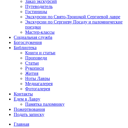
Заказ экскурсий
Путеводитель
Гостиницы
Экскурсии по Свято-Троицкой Сергиевой лавре
Экскурсии по Сергиеву Посаду и паломнические
поездки
Мастер-классы
Социальная служба
Богослужения
Библиотека
Книги и статьи
Проповеди
Статьи
Рукописи
Жития
Ноты Лавры
Медиагалерея
Фотогалерея
Контакты
Едем в Лавру
Памятка паломнику
Пожертвования
Подать записку
Главная