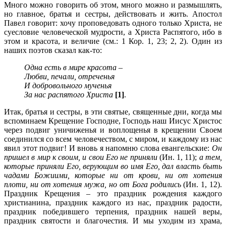
Много можно говорить об этом, много можно и размышлять,
но главное, братья и сестры, действовать и жить. Апостол
Павел говорит: хочу проповедовать одного только Христа, не
суесловие человеческой мудрости, а Христа Распятого, ибо в
этом и красота, и величие (см.: 1 Кор. 1, 23; 2, 2). Один из
наших поэтов сказал как-то:
Одна есть в мире красота –
Любви, печали, отреченья
И добровольного мученья
За нас распятого Христа
[1]
.
Итак, братья и сестры, в эти святые, священные дни, когда мы
вспоминаем Крещение Господне, Господь наш Иисус Христос
через подвиг уничиженья и воплощенья в крещении Своем
соединился со всем человечеством, с миром, и каждому из нас
явил этот подвиг! И вновь я напомню слова евангельские:
Он
пришел в мир к своим, и свои Его не приняли
(Ин. 1, 11);
а тем,
которые приняли Его, верующим во имя Его, дал власть быть
чадами Божиими, которые ни от крови, ни от хотения
плоти, ни от хотения мужа, но от Бога родились
(Ин. 1, 12).
Праздник Крещения – это праздник рождения каждого
христианина, праздник каждого из нас, праздник радости,
праздник победившего терпения, праздник нашей веры,
праздник святости и благочестия. И мы уходим из храма,