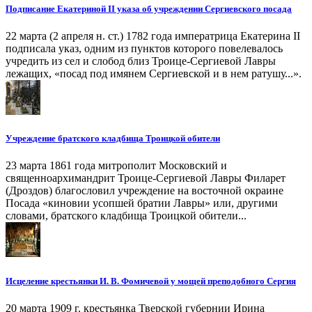
Подписание Екатериной II указа об учреждении Сергиевского посада
22 марта (2 апреля н. ст.) 1782 года императрица Екатерина II
подписала указ, одним из пунктов которого повелевалось
учредить из сел и слобод близ Троице-Сергиевой Лавры
лежащих, «посад под имянем Сергиевской и в нем ратушу...».
Учреждение братского кладбища Троицкой обители
23 марта 1861 года митрополит Московский и
священноархимандрит Троице-Сергиевой Лавры Филарет
(Дроздов) благословил учреждение на восточной окраине
Посада «киновии усопшей братии Лавры» или, другими
словами, братского кладбища Троицкой обители...
Исцеление крестьянки И. В. Фомичевой у мощей преподобного Сергия
20 марта 1909 г. крестьянка Тверской губернии Ирина