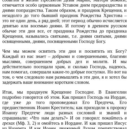
отмечается особо церковным Уставом днем преднразднства и
днями попразднства. Таким образом, и праздник Крещения, и
незадолго до того бывший праздник Рождества Христова –
это не один день, а ряд дней; этот период обычно исчисляется
девятью или восемью днями. И потому в древнем русском
обычае эти дни все, от праздника Рождества до праздника
Крещения, назывались святками, т.е. днями святыми, днями
освященными, днями, посвященными Господу Богу.
Чем мы можем освятить эти дни и посвятить их Богу?
Каждый из нас знает – добрыми и совершенными, благими
мыслями, совершением добрых дел и молитв. И мы
действительно посещали храм, и сколько Господь, надеюсь,
нам помогал, совершали какие-то добрые поступки. Но вот на
том, о чем следовало нам размышлять в эти дни, я и хотел бы
задержать ваше внимание коротким словом.
Итак, мы празднуем Крещение Господне. В Евангелии
подробно говорится об этом. Как пришел Господь на Иордан,
где уже до того проповедовал Его Предтеча, Его
предшественник Иоанн Креститель; как приходили к пророку
Иоанну Предтече люди разных сословий и званий и
спрашивали: «Что нам делать?» И он говорил:
покайтесь в
грехах
(Мф. 3, 2) и омойтесь в Иордане. И как пришел Иисус
из Назарета. И как Иоанн, движимый Духом, препятствовал