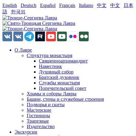
English
Deutsch
Español
Français
Italiano
中文
中文
日本
語
한국의
О Лавре
Структура монастыря
Священноархимандрит
Наместник
Духовный собор
Братский духовник
Службы монастыря
Попечительский совет
Храмы и соборы Лавры
Башни, стены и служебные строения
Подворья и скиты
Мастерские
Гостиницы
Трапезные
Издательство
Экскурсии