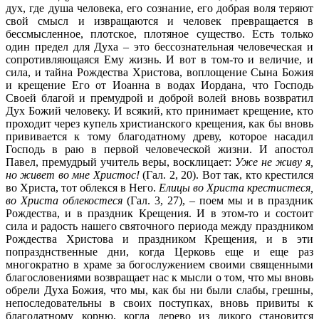
дух, где душа человека, его сознание, его добрая воля теряют
свой смысл и извращаются и человек превращается в
бессмысленное, плотское, плотяное существо. Есть только
один предел для Духа – это бессознательная человеческая и
сопротивляющаяся Ему жизнь. И вот в том-то и величие, и
сила, и тайна Рождества Христова, воплощение Сына Божия
и крещение Его от Иоанна в водах Иордана, что Господь
Своей благой и премудрой и доброй волей вновь возвратил
Дух Божий человеку. И всякий, кто принимает крещение, кто
проходит через купель христианского крещения, как бы вновь
прививается к тому благодатному древу, которое насадил
Господь в раю в первой человеческой жизни. И апостол
Павел, премудрый учитель веры, восклицает:
Уже не живу я,
но живет во мне Христос!
(Гал. 2, 20). Вот так, кто крестился
во Христа, тот облекся в Него.
Елицы во Христа крестистеся,
во Христа облекостеся
(Гал. 3, 27), – поем мы и в праздник
Рождества, и в праздник Крещения. И в этом-то и состоит
сила и радость нашего святочного периода между праздником
Рождества Христова и праздником Крещения, и в эти
попразднственные дни, когда Церковь еще и еще раз
многократно в храме за богослужением своими священными
благословениями возвращает нас к мысли о том, что мы вновь
обрели Духа Божия, что мы, как бы ни были слабы, грешны,
непоследовательны в своих поступках, вновь привиты к
благодатному корню, когда дерево из дикого становится