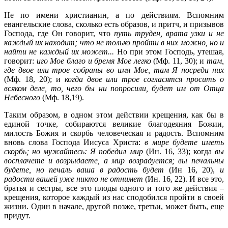
Не по имени христианин, а по действиям. Вспомним
евангельские слова, сколько есть образов, и притч, и призывов
Господа, где Он говорит, что
путь труден, врата узки и не
каждый их находит; что не только пройти в них можно, но и
найти не каждый их может...
Но при этом Господь, утешая,
говорит:
иго Мое благо и бремя Мое легко
(Мф. 11, 30); и
там,
где двое или трое собраны во имя Мое, там Я посреди них
(Мф. 18, 20); и
когда двое или трое согласятся просить о
всяком деле, то, чего бы ни попросили, будет им от Отца
Небесного
(Мф. 18,19).
Таким образом, в одном этом действии крещения, как бы в
единой точке, собираются великие благодеяния Божии,
милость Божия и скорбь человеческая и радость. Вспомним
вновь слова Господа Иисуса Христа:
в мире будете иметь
скорбь; но мужайтесь: Я победил мир
(Ин. 16, 33); когда
вы
восплачете и возрыдаете, а мир возрадуется; вы печальны
будете, но печаль ваша в радость будет
(Ин 16, 20),
и
радости вашей уже никто не отнимет
(Ин. 16, 22). И все это,
братья и сестры, все это плоды одного и того же действия –
крещения, которое каждый из нас сподобился пройти в своей
жизни. Один в начале, другой позже, третьи, может быть, еще
придут.