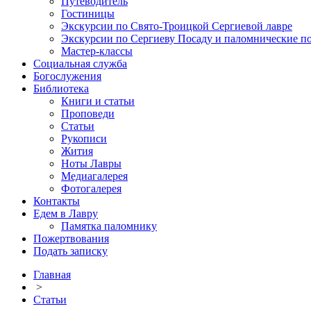
Путеводитель
Гостиницы
Экскурсии по Свято-Троицкой Сергиевой лавре
Экскурсии по Сергиеву Посаду и паломнические п
Мастер-классы
Социальная служба
Богослужения
Библиотека
Книги и статьи
Проповеди
Статьи
Рукописи
Жития
Ноты Лавры
Медиагалерея
Фотогалерея
Контакты
Едем в Лавру
Памятка паломнику
Пожертвования
Подать записку
Главная
>
Статьи