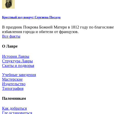
Крестный ход вокруг Сергиева Посада
В праздник Покрова Божией Матери в 1812 году по благослов
избавления города и обители от французов.
Все факты
О Лавре
История Лавры
Структура Лавры
Скиты и подворья
Учебные заведения
Мастерские
Издательство
Типография
Паломникам
Как добраться
Где остановиться