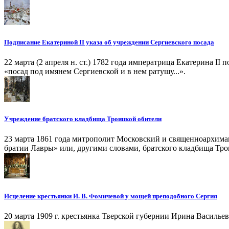
Подписание Екатериной II указа об учреждении Сергиевского посада
22 марта (2 апреля н. ст.) 1782 года императрица Екатерина I
«посад под имянем Сергиевской и в нем ратушу...».
Учреждение братского кладбища Троицкой обители
23 марта 1861 года митрополит Московский и священноархима
братии Лавры» или, другими словами, братского кладбища Тро
Исцеление крестьянки И. В. Фомичевой у мощей преподобного Сергия
20 марта 1909 г. крестьянка Тверской губернии Ирина Василье