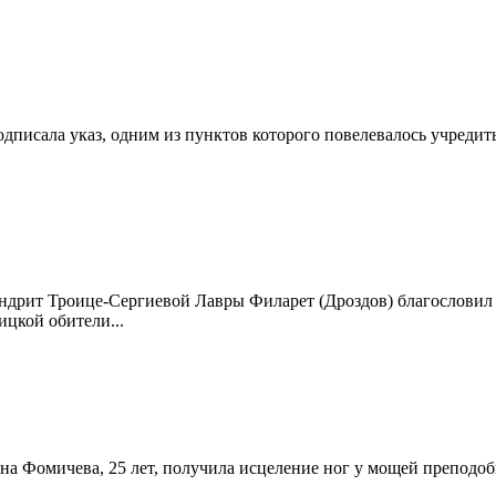
I подписала указ, одним из пунктов которого повелевалось учред
ндрит Троице-Сергиевой Лавры Филарет (Дроздов) благословил
ицкой обители...
вна Фомичева, 25 лет, получила исцеление ног у мощей преподоб