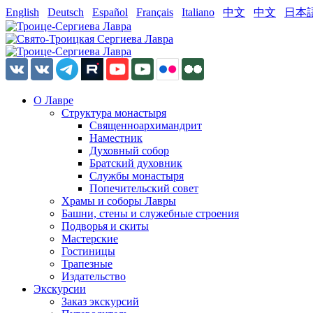
English
Deutsch
Español
Français
Italiano
中文
中文
日本
О Лавре
Структура монастыря
Священноархимандрит
Наместник
Духовный собор
Братский духовник
Службы монастыря
Попечительский совет
Храмы и соборы Лавры
Башни, стены и служебные строения
Подворья и скиты
Мастерские
Гостиницы
Трапезные
Издательство
Экскурсии
Заказ экскурсий