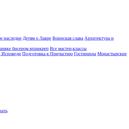
е наследие
Детям о Лавре
Воинская слава
Архитектура и
шивке бисером вприкреп
Все мастер-классы
к Исповеди
Подготовка к Причастию
Гостиницы
Монастырские
вать