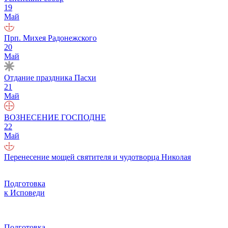
19
Май
Прп. Михея Радонежского
20
Май
Отдание праздника Пасхи
21
Май
ВОЗНЕСЕНИЕ ГОСПОДНЕ
22
Май
Перенесение мощей святителя и чудотворца Николая
Подготовка
к Исповеди
Подготовка