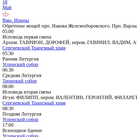
18
Май
Вмц. Ирины
Обре́тение мощей прп. Иакова Железноборовского. Прп. Варла
05:00
Исповедь первая смена
Архим. ТАВРИОН, ДОРОФЕЙ, иером. ГАВРИИЛ, ВАДИМ,
Сергиевский Трапезный храм
05:30
Ранняя Литургия
Успенский собор
06:30
Средняя Литургия
Троицкий собор
08:00
Исповедь вторая смена
Игум. ФИЛИПП, иером. ВАЛЕНТИН, ГЕРОНТИЙ, ФИЛАРЕТ
Сергиевский Трапезный храм
08:30
Поздняя Литургия
Успенский собор
17:00
Всенощное бдение
Успенский собор