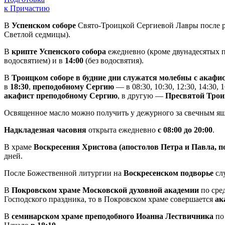
к Причастию
В
Успенском соборе
Свято-Троицкой Сергиевой Лавры после р
Светлой седмицы).
В
крипте Успенского собора
ежедневно (кроме двунадесятых п
водосвятием) и в
14:00
(без водосвятия).
В
Троицком соборе в будние дни служатся молебны с акаф
в
18:30
,
преподобному Сергию
— в 08:30, 10:30, 12:30, 14:30,
акафист преподобному Сергию
, в другую —
Пресвятой Трои
Освященное масло можно получить у дежурного за свечным я
Надкладезная часовня
открыта ежедневно
с 08:00 до 20:00
.
В храме
Воскресения Христова (апостолов Петра и Павла, 
дней.
После Божественной литургии на
Воскресенском подворье
сл
В
Покровском храме Московской духовной академии
по сре
Господского праздника, то в Покровском храме совершается
ак
В
семинарском храме преподобного Иоанна Лествичника
по 