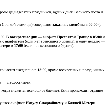
роме двунадесятых праздников, будних дней Великого поста и
 и Светлой седмицы) совершают
заказные молебны
в
09:00
(с
:30.
В воскресные дни
— акафист
Пресвятой Троице
в
05:00
и
н с акафистом
(если нет всенощного бдения): в одну неделю —
Матери
в
17:00
(если нет всенощного бдения).
ершается ежедневно
в 13:00
, кроме воскресных и праздничных
ям — с водосвятием.
, когда служится всенощное бдение). Если происходит отдание
дуются
акафист Иисусу Сладчайшему и Божией Матери
.