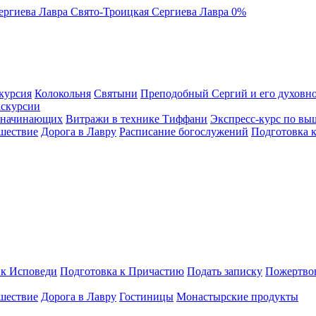
ергиева Лавра
Свято-Троицкая Сергиева Лавра
0%
курсия
Колокольня
Святыни
Преподобный Сергий и его духовно
кскурсии
я начинающих
Витражи в технике Тиффани
Экспресс-курс по вы
шествие
Дорога в Лавру
Расписание богослужений
Подготовка 
 к Исповеди
Подготовка к Причастию
Подать записку
Пожертво
шествие
Дорога в Лавру
Гостиницы
Монастырские продукты