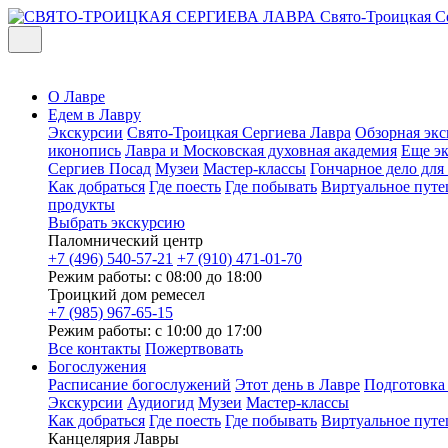
Свято-Троицкая С
О Лавре
Едем в Лавру
Экскурсии
Свято-Троицкая Сергиева Лавра
Обзорная экс
иконопись
Лавра и Московская духовная академия
Еще э
Сергиев Посад
Музеи
Мастер-классы
Гончарное дело дл
Как добраться
Где поесть
Где побывать
Виртуальное путе
продукты
Выбрать экскурсию
Паломнический центр
+7 (496) 540-57-21
+7 (910) 471-01-70
Режим работы: с 08:00 до 18:00
Троицкий дом ремесел
+7 (985) 967-65-15
Режим работы: с 10:00 до 17:00
Все контакты
Пожертвовать
Богослужения
Расписание богослужений
Этот день в Лавре
Подготовка
Экскурсии
Аудиогид
Музеи
Мастер-классы
Как добраться
Где поесть
Где побывать
Виртуальное путе
Канцелярия Лавры