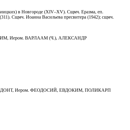
ьницких) в Новгороде (XIV–XV). Сщмч. Еразма, еп.
в (311). Сщмч. Иоанна Васильева пресвитера (1942); сщмч.
ИМ, Иером. ВАРЛААМ (Ч.), АЛЕКСАНДР
ИМЕДОНТ, Иером. ФЕОДОСИЙ, ЕВДОКИМ, ПОЛИКАРП