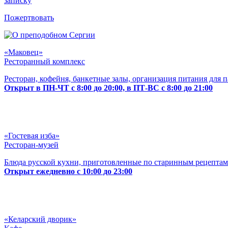
записку
Пожертвовать
«Маковец»
Ресторанный комплекс
Ресторан, кофейня, банкетные залы, организация питания для 
Открыт в ПН-ЧТ с 8:00 до 20:00, в ПТ-ВС с 8:00 до 21:00
«Гостевая изба»
Ресторан-музей
Блюда русской кухни, приготовленные по старинным рецептам
Открыт ежедневно с 10:00 до 23:00
«Келарский дворик»