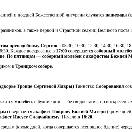
анней и поздней Божественной литургии служатся
панихиды
(к
раздников, а также первой и Страстной седмиц Великого поста
истом преподобному Сергию
в 08:30, 10:30, 12:30, 14:30, 16:30, 18
 16:30. Каждое воскресенье в
17:00
совершается
соборный молебе
це
.
По пятницам
—
соборный молебен с акафистом Божией 
щиком в
Троицком соборе
.
подворье Троице-Сергиевой Лавры)
Таинство
Соборования
сов
ужится
молебен
: в будние дни — без водосвятия, по воскресень
дам совершается
акафист Покрову Божией Матери
(кроме дней
афист Иисусу Сладчайшему
. Начало
в 18:20
.
средам (кроме дней, когда совершается всенощное бдение) чере