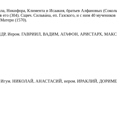
лла, Никифора, Климента и Исаакия, братьев Алфановых (Сокол
в его (304). Сщмч. Сильва́на, еп. Газского, и с ним 40 мученико
Матери (1570).
НДР, Иером. ГАВРИИЛ, ВАДИМ, АГАФОН, АРИСТАРХ, МАКС
ИЙ, Игум. НИКОЛАЙ, АНАСТАСИЙ, иером. ИРАКЛИЙ, ДОР