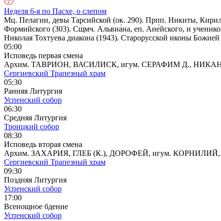
Неделя 6-я по Пасхе, о слепом
Мц. Пелагии, девы Тарсийской (ок. 290). Прпп. Никиты, Кири
Формийского (303). Сщмч. Альвиа́на, еп. Ане́йского, и ученико
Николая Тохтуева диакона (1943). Старорусской иконы Божией 
05:00
Исповедь первая смена
Архим. ТАВРИОН, ВАСИЛИСК, игум. СЕРАФИМ Д., НИКА
Сергиевский Трапезный храм
05:30
Ранняя Литургия
Успенский собор
06:30
Средняя Литургия
Троицкий собор
08:30
Исповедь вторая смена
Архим. ЗАХАРИЯ, ГЛЕБ (К.), ДОРОФЕЙ, игум. КОРНИЛ
Сергиевский Трапезный храм
09:30
Поздняя Литургия
Успенский собор
17:00
Всенощное бдение
Успенский собор