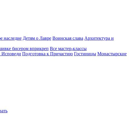
е наследие
Детям о Лавре
Воинская слава
Архитектура и
шивке бисером вприкреп
Все мастер-классы
к Исповеди
Подготовка к Причастию
Гостиницы
Монастырские
вать