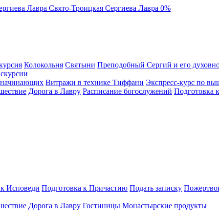
ергиева Лавра
Свято-Троицкая Сергиева Лавра
0%
курсия
Колокольня
Святыни
Преподобный Сергий и его духовно
кскурсии
я начинающих
Витражи в технике Тиффани
Экспресс-курс по вы
шествие
Дорога в Лавру
Расписание богослужений
Подготовка 
 к Исповеди
Подготовка к Причастию
Подать записку
Пожертво
шествие
Дорога в Лавру
Гостиницы
Монастырские продукты