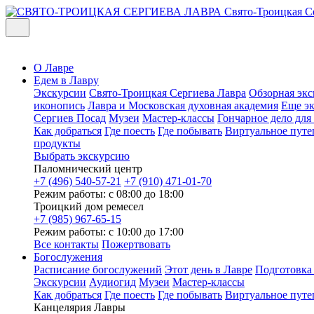
Свято-Троицкая С
О Лавре
Едем в Лавру
Экскурсии
Свято-Троицкая Сергиева Лавра
Обзорная экс
иконопись
Лавра и Московская духовная академия
Еще э
Сергиев Посад
Музеи
Мастер-классы
Гончарное дело дл
Как добраться
Где поесть
Где побывать
Виртуальное путе
продукты
Выбрать экскурсию
Паломнический центр
+7 (496) 540-57-21
+7 (910) 471-01-70
Режим работы: с 08:00 до 18:00
Троицкий дом ремесел
+7 (985) 967-65-15
Режим работы: с 10:00 до 17:00
Все контакты
Пожертвовать
Богослужения
Расписание богослужений
Этот день в Лавре
Подготовка
Экскурсии
Аудиогид
Музеи
Мастер-классы
Как добраться
Где поесть
Где побывать
Виртуальное путе
Канцелярия Лавры