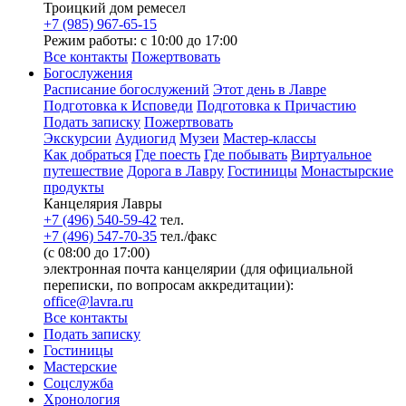
Троицкий дом ремесел
+7 (985) 967-65-15
Режим работы: с 10:00 до 17:00
Все контакты
Пожертвовать
Богослужения
Расписание богослужений
Этот день в Лавре
Подготовка к Исповеди
Подготовка к Причастию
Подать записку
Пожертвовать
Экскурсии
Аудиогид
Музеи
Мастер-классы
Как добраться
Где поесть
Где побывать
Виртуальное
путешествие
Дорога в Лавру
Гостиницы
Монастырские
продукты
Канцелярия Лавры
+7 (496) 540-59-42
тел.
+7 (496) 547-70-35
тел./факс
(с 08:00 до 17:00)
электронная почта канцелярии (для официальной
переписки, по вопросам аккредитации):
office@lavra.ru
Все контакты
Подать записку
Гостиницы
Мастерские
Соцслужба
Хронология