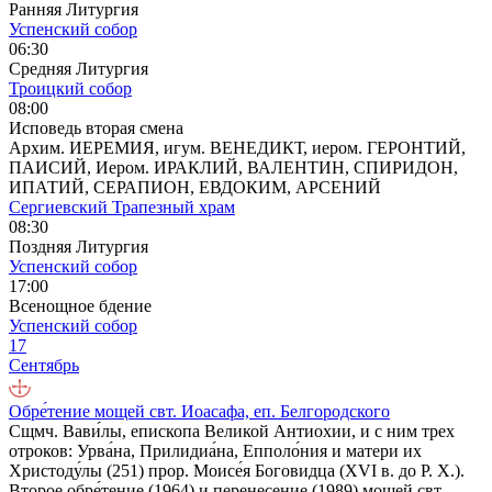
Ранняя Литургия
Успенский собор
06:30
Средняя Литургия
Троицкий собор
08:00
Исповедь вторая смена
Архим. ИЕРЕМИЯ, игум. ВЕНЕДИКТ, иером. ГЕРОНТИЙ,
ПАИСИЙ, Иером. ИРАКЛИЙ, ВАЛЕНТИН, СПИРИДОН,
ИПАТИЙ, СЕРАПИОН, ЕВДОКИМ, АРСЕНИЙ
Сергиевский Трапезный храм
08:30
Поздняя Литургия
Успенский собор
17:00
Всенощное бдение
Успенский собор
17
Сентябрь
Обре́тение мощей свт. Иоасафа, еп. Белгородского
Сщмч. Вави́лы, епископа Великой Антиохии, и с ним трех
отроков: Урва́на, Прилидиа́на, Епполо́ния и матери их
Христоду́лы (251) прор. Моисе́я Боговидца (XVI в. до Р. Х.).
Второе обре́тение (1964) и перенесение (1989) мощей свт.