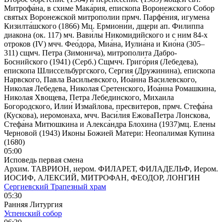
Митрофа́на, в схиме Мака́рия, епископа Воронежского Собор
святых Воронежской митрополии прмч. Парфе́ния, игумена
Кизилта́шского (1866) Мц. Ермиони́и, дщери ап. Филиппа
диакона (ок. 117) мч. Вави́лы Никомидийского и с ним 84-х
отроков (IV) мчч. Фео́дора, Миа́на, Иулиа́на и Кио́на (305–
311) сщмч. Петра (Зимонича), митрополита Дабро-
Боснийского (1941) (Серб.) Сщмчч. Григо́рия (Лебедева),
епископа Шлиссельбургского, Сергия (Дружинина), епископа
Нарвского, Павла Васильевского, Иоа́нна Василевского,
Николая Лебедева, Николая Сретенского, Иоа́нна Ромашкина,
Николая Хвощева, Петра Лебединского, Михаила
Богородского, Илии́ Измайлова, пресвитеров, прмч. Стефа́на
(Кускова), иеромонаха, мчч. Васи́лия ЕжоваПетра Лонскова,
Стефа́на Митюшкина и Алекса́ндра Блохина (1937)мц. Елены
Черновой (1943) Иконы Божией Матери: Неопалимая Купина
(1680)
05:00
Исповедь первая смена
Архим. ТАВРИОН, иером. ФИЛАРЕТ, ФИЛАДЕЛЬФ, Иером.
ИОСИФ, АЛЕКСИЙ, МИТРОФАН, ФЕОДОР, ЛОНГИН
Сергиевский Трапезный храм
05:30
Ранняя Литургия
Успенский собор