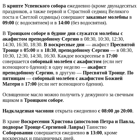
В
крипте Успенского собора
ежедневно (кроме двунадесятых
праздников, а также первой и Страстной седмиц Великого
поста и Светлой седмицы) совершают
заказные молебны
в
09:00
(с водосвятием) и в
14:00
(без водосвятия).
В
Троицком соборе в будние дни служатся молебны с
акафистом преподобному Сергию
в 08:30, 10:30, 12:30,
14:30, 16:30, 18:30.
В воскресные дни
— акафист
Пресвятой
Троице
в
05:00
и в
18:30
,
преподобному Сергию
— в 08:30,
10:30, 12:30, 14:30, 16:30. Каждое воскресенье в
17:00
совершается
соборный молебен с акафистом
(если нет
всенощного бдения): в одну неделю —
акафист
преподобному Сергию
, в другую —
Пресвятой Троице
.
По
пятницам
—
соборный молебен с акафистом Божией
Матери
в
17:00
(если нет всенощного бдения).
Освященное масло можно получить у дежурного за свечным
ящиком в
Троицком соборе
.
Надкладезная часовня
открыта ежедневно
с 08:00 до 20:00
.
В храме
Воскресения Христова (апостолов Петра и Павла,
подворье Троице-Сергиевой Лавры)
Таинство
Соборования
совершается ежедневно
в 13:00
, кроме
воскресных и праздничных дней.