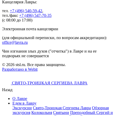
Канцелярия Лавры:
тел.
+7 (496) 540-59-42
,
тел./факс
+7 (496) 547-70-35
(с 08:00 до 17:00)
Электронная почта канцелярии
(для официальной переписки, по вопросам аккредитации):
office@lavra.ru
Чин изгнания злых духов ("отчитка") в Лавре и на ее
подворьях не совершается
© 2026 stsl.ru. Все права защищены.
Разработано в Webit
СВЯТО-ТРОИЦКАЯ СЕРГИЕВА ЛАВРА
Назад
О Лавре
Едем в Лавру
Экскурсии
Свято-Троицкая Сергиева Лавра
Обзорная
экскурсия
Колокольня
Святыни
Преподобный Сергий и