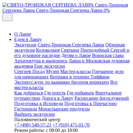
Свято-Троицкая
Сергиева Лавра
Свято-Троицкая Сергиева Лавра
0%
О Лавре
Едем в Лавру
Экскурсии
Свято-Троицкая Сергиева Лавра
Обзорная
экскурсия
Колокольня
Святыни
Преподобный Сергий и
его духовное наследие
Детям о Лавре
Воинская слава
Архитектура и иконопись
Лавра и Московская духовная
академия
Еще экскурсии
Сергиев Посад
Музеи
Мастер-классы
Гончарное дело
для начинающих
Витражи в технике Тиффани
Экспресс-курс по вышивке бисером вприкреп
Все
мастер-классы
Как добраться
Где поесть
Где побывать
Виртуальное
путешествие
Дорога в Лавру
Расписание богослужений
Подготовка к Исповеди
Подготовка к Причастию
Гостиницы
Монастырские продукты
Выбрать экскурсию
Паломнический центр
+7 (496) 540-57-21
+7 (910) 471-01-70
Режим работы: с 08:00 до 18:00