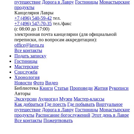
путешествие
Дорога в Лавру
Гостиницы
Монастырские
продукты
Канцелярия Лавры
+7 (496) 540-59-42
тел.
+7 (496) 547-70-35
тел./факс
(с 08:00 до 17:00)
электронная почта канцелярии (для официальной
переписки, по вопросам аккредитации):
office@lavra.ru
Все контакты
Подать записку
Гостиницы
Мастерские
Соцслужба
Хронология
Новости
Фото
Видео
Библиотека
Книги
Статьи
Проповеди
Жития
Рукописи
Авторы
Экскурсии
Аудиогид
Музеи
Мастер-классы
Как добраться
Где поесть
Где побывать
Виртуальное
путешествие
Дорога в Лавру
Гостиницы
Монастырские
продукты
Расписание богослужений
Этот день в Лавре
Все контакты
Пожертвовать