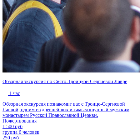
Обзорная экскурсия по Свято-Троицкой Сергиевой Лавре
1 час
Обзорная экскурсия познакомит вас с Троице-Сергиевой
Лаврой, одним из древнейших и самым крупный мужским
монастырем Русской Православной Церкви.
Пожертвования
1 500 руб
группа 6 человек
250 руб