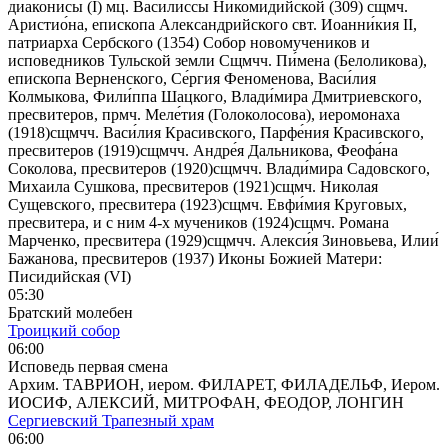
диаконисы (I) мц. Васили́ссы Никомидийской (309) сщмч.
Аристио́на, епископа Александрийского свт. Иоанни́кия II,
патриарха Сербского (1354) Собор новомучеников и
исповедников Тульской земли Сщмчч. Пи́мена (Белоликова),
епископа Верненского, Се́ргия Феноменова, Васи́лия
Колмыкова, Фили́ппа Шацкого, Влади́мира Дмитриевского,
пресвитеров, прмч. Меле́тия (Голоколосова), иеромонаха
(1918)сщмчч. Васи́лия Красивского, Парфе́ния Красивского,
пресвитеров (1919)сщмчч. Андре́я Дальникова, Феофа́на
Соколова, пресвитеров (1920)сщмчч. Влади́мира Садовского,
Михаила Сушкова, пресвитеров (1921)сщмч. Николая
Сущевского, пресвитера (1923)сщмч. Евфи́мия Круговых,
пресвитера, и с ним 4-х мучеников (1924)сщмч. Романа
Марченко, пресвитера (1929)сщмчч. Алекси́я Зиновьева, Илии́
Бажанова, пресвитеров (1937) Иконы Божией Матери:
Писидийская (VI)
05:30
Братский молебен
Троицкий собор
06:00
Исповедь первая смена
Архим. ТАВРИОН, иером. ФИЛАРЕТ, ФИЛАДЕЛЬФ, Иером.
ИОСИФ, АЛЕКСИЙ, МИТРОФАН, ФЕОДОР, ЛОНГИН
Сергиевский Трапезный храм
06:00