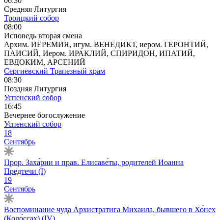
06:30
Средняя Литургия
Троицкий собор
08:00
Исповедь вторая смена
Архим. ИЕРЕМИЯ, игум. ВЕНЕДИКТ, иером. ГЕРОНТИЙ,
ПАИСИЙ, Иером. ИРАКЛИЙ, СПИРИДОН, ИПАТИЙ,
ЕВДОКИМ, АРСЕНИЙ
Сергиевский Трапезный храм
08:30
Поздняя Литургия
Успенский собор
16:45
Вечернее богослужение
Успенский собор
18
Сентябрь
Прор. Заха́рии и прав. Елисаве́ты, родителей Иоанна
Предтечи (I)
19
Сентябрь
Воспоминание чуда Архистратига Михаила, бывшего в Хо́нех
(Коло́ссах) (IV)