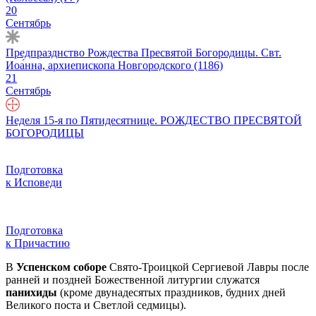
20
Сентябрь
Предпразднство Рождества Пресвятой Богородицы. Свт.
Иоа́нна, архиепископа Новгородского (1186)
21
Сентябрь
Неделя 15-я по Пятидесятнице. РОЖДЕСТВО ПРЕСВЯТОЙ
БОГОРОДИЦЫ
Подготовка
к Исповеди
Подготовка
к Причастию
В
Успенском соборе
Свято-Троицкой Сергиевой Лавры после
ранней и поздней Божественной литургии служатся
панихиды
(кроме двунадесятых праздников, будних дней
Великого поста и Светлой седмицы).