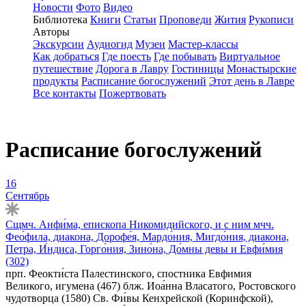
Новости
Фото
Видео
Библиотека
Книги
Статьи
Проповеди
Жития
Рукописи
Авторы
Экскурсии
Аудиогид
Музеи
Мастер-классы
Как добраться
Где поесть
Где побывать
Виртуальное
путешествие
Дорога в Лавру
Гостиницы
Монастырские
продукты
Расписание богослужений
Этот день в Лавре
Все контакты
Пожертвовать
Расписание богослужений
16
Сентябрь
Сщмч. Анфи́ма, епископа Никомидийского, и с ним мчч.
Фео́фила, диакона, Дорофе́я, Мардо́ния, Мигдо́ния, диакона,
Петра, И́ндиса, Горго́ния, Зино́на, До́мны девы и Евфи́мия
(302)
прп. Феокти́ста Палестинского, спостника Евфимия
Великого, игумена (467) блж. Иоа́нна Власатого, Ростовского
чудотворца (1580) Св. Фи́вы Кенхрейской (Коринфской),