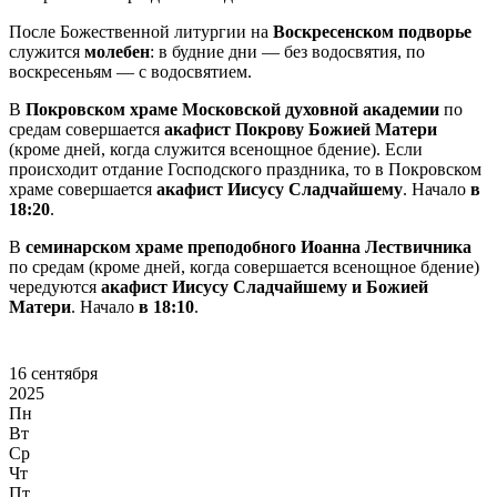
После Божественной литургии на
Воскресенском подворье
служится
молебен
: в будние дни — без водосвятия, по
воскресеньям — с водосвятием.
В
Покровском храме Московской духовной академии
по
средам совершается
акафист Покрову Божией Матери
(кроме дней, когда служится всенощное бдение). Если
происходит отдание Господского праздника, то в Покровском
храме совершается
акафист Иисусу Сладчайшему
. Начало
в
18:20
.
В
семинарском храме преподобного Иоанна Лествичника
по средам (кроме дней, когда совершается всенощное бдение)
чередуются
акафист Иисусу Сладчайшему и Божией
Матери
. Начало
в 18:10
.
16 сентября
2025
Пн
Вт
Ср
Чт
Пт