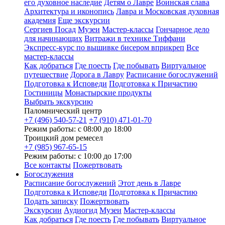
его духовное наследие
Детям о Лавре
Воинская слава
Архитектура и иконопись
Лавра и Московская духовная
академия
Еще экскурсии
Сергиев Посад
Музеи
Мастер-классы
Гончарное дело
для начинающих
Витражи в технике Тиффани
Экспресс-курс по вышивке бисером вприкреп
Все
мастер-классы
Как добраться
Где поесть
Где побывать
Виртуальное
путешествие
Дорога в Лавру
Расписание богослужений
Подготовка к Исповеди
Подготовка к Причастию
Гостиницы
Монастырские продукты
Выбрать экскурсию
Паломнический центр
+7 (496) 540-57-21
+7 (910) 471-01-70
Режим работы: с 08:00 до 18:00
Троицкий дом ремесел
+7 (985) 967-65-15
Режим работы: с 10:00 до 17:00
Все контакты
Пожертвовать
Богослужения
Расписание богослужений
Этот день в Лавре
Подготовка к Исповеди
Подготовка к Причастию
Подать записку
Пожертвовать
Экскурсии
Аудиогид
Музеи
Мастер-классы
Как добраться
Где поесть
Где побывать
Виртуальное