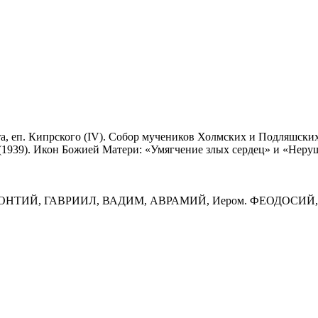
а, еп. Кипрского (IV). Собор мучеников Холмских и Подляшских 
 (1939). Икон Божией Матери: «Умягчение злых сердец» и «Нер
ГЕРОНТИЙ, ГАВРИИЛ, ВАДИМ, АВРАМИЙ, Иером. ФЕОДОС