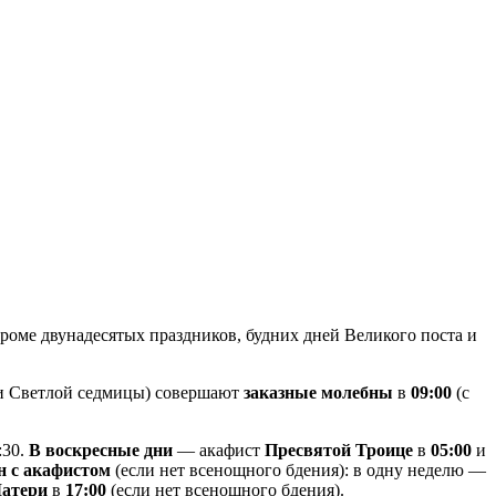
роме двунадесятых праздников, будних дней Великого поста и
 и Светлой седмицы) совершают
заказные молебны
в
09:00
(с
:30.
В воскресные дни
— акафист
Пресвятой Троице
в
05:00
и
н с акафистом
(если нет всенощного бдения): в одну неделю —
Матери
в
17:00
(если нет всенощного бдения).