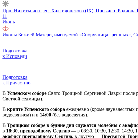
Прп. Никиты исп., еп. Халкидонского (IX), Прп.-исп. Родиона
11
Июнь
Иконы Божией Матери, именуемой «Споручница грешных», Свт
Подготовка
к Исповеди
Подготовка
к Причастию
В
Успенском соборе
Свято-Троицкой Сергиевой Лавры после р
Светлой седмицы).
В
крипте Успенского собора
ежедневно (кроме двунадесятых п
водосвятием) и в
14:00
(без водосвятия).
В
Троицком соборе в будние дни служатся молебны с акаф
в
18:30
,
преподобному Сергию
— в 08:30, 10:30, 12:30, 14:30,
акафист преподобному Сергию
, в другую —
Пресвятой Трои