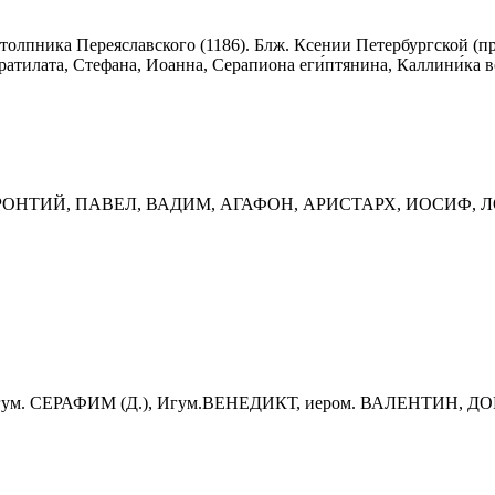
толпника Переяславского (1186). Блж. Ксении Петербургской (п
атилата, Стефана, Иоанна, Серапиона еги́птянина, Каллини́ка в
ГЕРОНТИЙ, ПАВЕЛ, ВАДИМ, АГАФОН, АРИСТАРХ, ИОСИФ,
Игум. СЕРАФИМ (Д.), Игум.ВЕНЕДИКТ, иером. ВАЛЕНТИН,