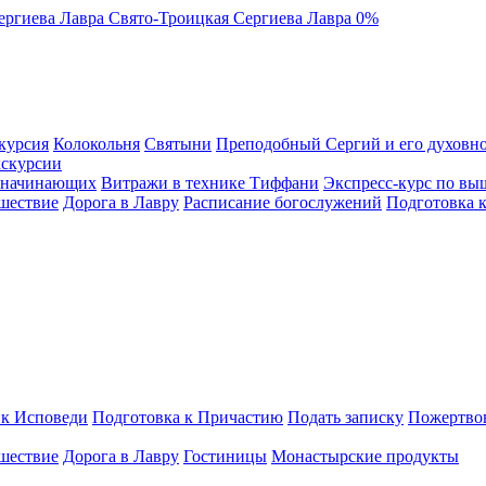
ергиева Лавра
Свято-Троицкая Сергиева Лавра
0%
курсия
Колокольня
Святыни
Преподобный Сергий и его духовно
кскурсии
я начинающих
Витражи в технике Тиффани
Экспресс-курс по вы
шествие
Дорога в Лавру
Расписание богослужений
Подготовка 
 к Исповеди
Подготовка к Причастию
Подать записку
Пожертво
шествие
Дорога в Лавру
Гостиницы
Монастырские продукты