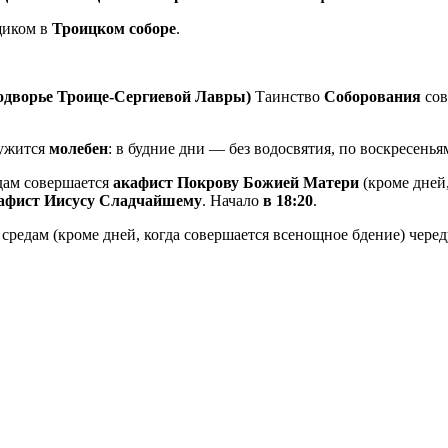
щиком в
Троицком соборе
.
подворье Троице-Сергиевой Лавры)
Таинство
Соборования
сов
ужится
молебен
: в будние дни — без водосвятия, по воскресень
дам совершается
акафист Покрову Божией Матери
(кроме дней
афист Иисусу Сладчайшему
. Начало
в 18:20
.
средам (кроме дней, когда совершается всенощное бдение) чере