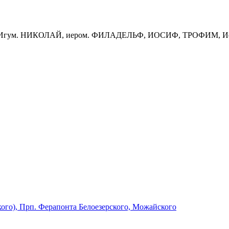
Й, Игум. НИКОЛАЙ, иером. ФИЛАДЕЛЬФ, ИОСИФ, ТРОФИМ,
ого), Прп. Ферапонта Белоезерского, Можайского