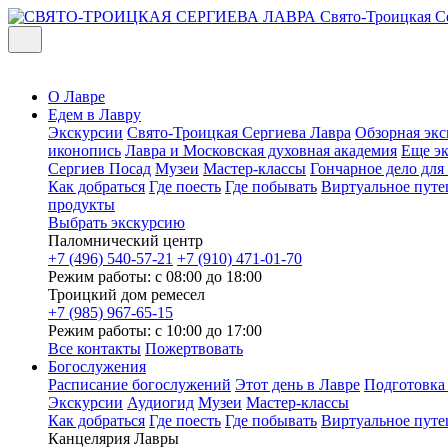
Свято-Троицкая С
О Лавре
Едем в Лавру
Экскурсии
Свято-Троицкая Сергиева Лавра
Обзорная экс
иконопись
Лавра и Московская духовная академия
Еще э
Сергиев Посад
Музеи
Мастер-классы
Гончарное дело дл
Как добраться
Где поесть
Где побывать
Виртуальное путе
продукты
Выбрать экскурсию
Паломнический центр
+7 (496) 540-57-21
+7 (910) 471-01-70
Режим работы: с 08:00 до 18:00
Троицкий дом ремесел
+7 (985) 967-65-15
Режим работы: с 10:00 до 17:00
Все контакты
Пожертвовать
Богослужения
Расписание богослужений
Этот день в Лавре
Подготовка
Экскурсии
Аудиогид
Музеи
Мастер-классы
Как добраться
Где поесть
Где побывать
Виртуальное путе
Канцелярия Лавры