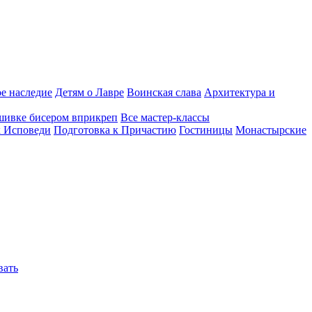
е наследие
Детям о Лавре
Воинская слава
Архитектура и
шивке бисером вприкреп
Все мастер-классы
к Исповеди
Подготовка к Причастию
Гостиницы
Монастырские
вать