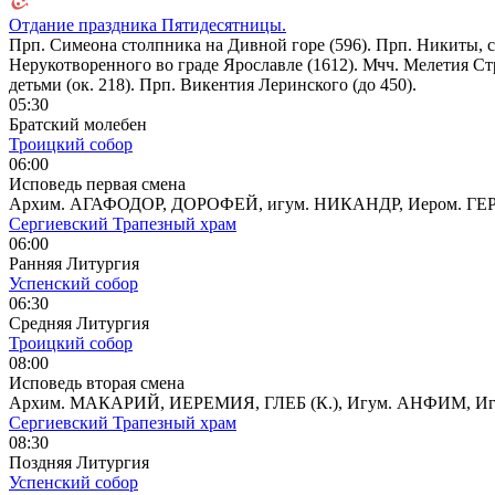
Отдание праздника Пятидесятницы.
Прп. Симеона столпника на Дивной горе (596). Прп. Никиты, с
Нерукотворенного во граде Ярославле (1612). Мчч. Мелетия Стр
детьми (ок. 218). Прп. Викентия Леринского (до 450).
05:30
Братский молебен
Троицкий собор
06:00
Исповедь первая смена
Архим. АГАФОДОР, ДОРОФЕЙ, игум. НИКАНДР, Иером. 
Сергиевский Трапезный храм
06:00
Ранняя Литургия
Успенский собор
06:30
Средняя Литургия
Троицкий собор
08:00
Исповедь вторая смена
Архим. МАКАРИЙ, ИЕРЕМИЯ, ГЛЕБ (К.), Игум. АНФИМ, 
Сергиевский Трапезный храм
08:30
Поздняя Литургия
Успенский собор