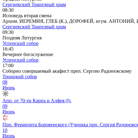
Сергиевский Трапезный храм
08:30
Исповедь вторая смена
Архим. ИЕРЕМИЯ, ГЛЕБ (К.), ДОРОФЕЙ, игум. АНТОНИ
Сергиевский Трапезный храм
09:30
Поздняя Литургия
Успенский собор
16:45
Вечернее богослужение
Успенский собор
17:00
Соборно совершаемый акафист преп. Сергию Радонежскому
Троицкий собор
08
Июнь
Апп. от 70-ти Карпа и Алфея (I).
09
Июнь
Прп. Ферапонта Боровенского (Ученика прп. Сергия Радонежск
10
Июнь