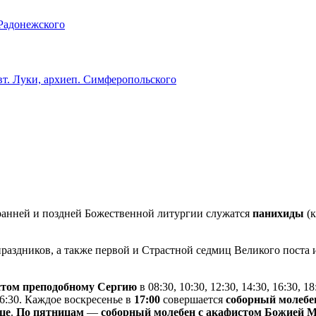
 Радонежского
. Луки, архиеп. Симферопольского
анней и поздней Божественной литургии служатся
панихиды
(к
раздников, а также первой и Страстной седмиц Великого поста
истом преподобному Сергию
в 08:30, 10:30, 12:30, 14:30, 16:30, 18
 16:30. Каждое воскресенье в
17:00
совершается
соборный молебе
це
.
По пятницам
—
соборный молебен с акафистом Божией 