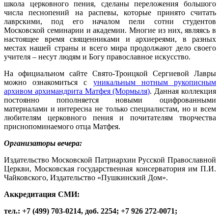
школа церковного пения, сделаны переложения большого
числа песнопений на распевы, которые принято считать
лаврскими, под его началом пели сотни студентов
Московской семинарии и академии. Многие из них, являясь в
настоящее время священниками и архиереями, в разных
местах нашей страны и всего мира продолжают дело своего
учителя – несут людям и Богу православное искусство.
На официальном сайте Свято-Троицкой Сергиевой Лавры
можно ознакомиться с
уникальным нотным рукописным
архивом архимандрита Матфея (Мормыля)
. Данная коллекция
постоянно пополняется новыми оцифрованными
материалами и интересна не только специалистам, но и всем
любителям церковного пения и почитателям творчества
приснопоминаемого отца Матфея.
Организаторы вечера:
Издательство Московской Патриархии Русской Православной
Церкви, Московская государственная консерватория им П.И.
Чайковского, Издательство «Пушкинский Дом».
Аккредитация СМИ:
тел.: +7 (499) 703-0214, доб. 2254; +7 926 272-0071;