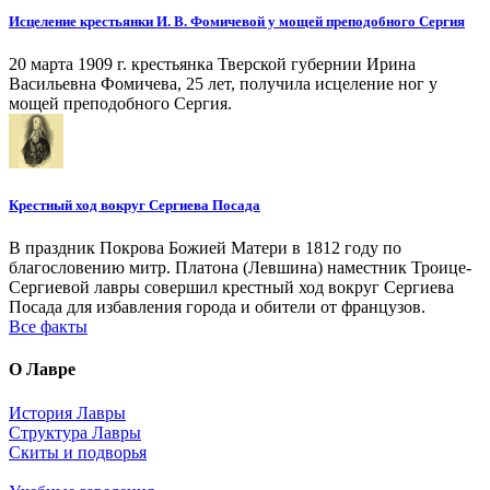
Исцеление крестьянки И. В. Фомичевой у мощей преподобного Сергия
20 марта 1909 г. крестьянка Тверской губернии Ирина
Васильевна Фомичева, 25 лет, получила исцеление ног у
мощей преподобного Сергия.
Крестный ход вокруг Сергиева Посада
В праздник Покрова Божией Матери в 1812 году по
благословению митр. Платона (Левшина) наместник Троице-
Сергиевой лавры совершил крестный ход вокруг Сергиева
Посада для избавления города и обители от французов.
Все факты
О Лавре
История Лавры
Структура Лавры
Скиты и подворья