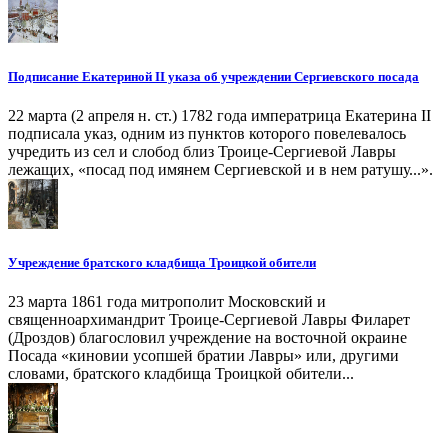
Подписание Екатериной II указа об учреждении Сергиевского посада
22 марта (2 апреля н. ст.) 1782 года императрица Екатерина II
подписала указ, одним из пунктов которого повелевалось
учредить из сел и слобод близ Троице-Сергиевой Лавры
лежащих, «посад под имянем Сергиевской и в нем ратушу...».
Учреждение братского кладбища Троицкой обители
23 марта 1861 года митрополит Московский и
священноархимандрит Троице-Сергиевой Лавры Филарет
(Дроздов) благословил учреждение на восточной окраине
Посада «киновии усопшей братии Лавры» или, другими
словами, братского кладбища Троицкой обители...