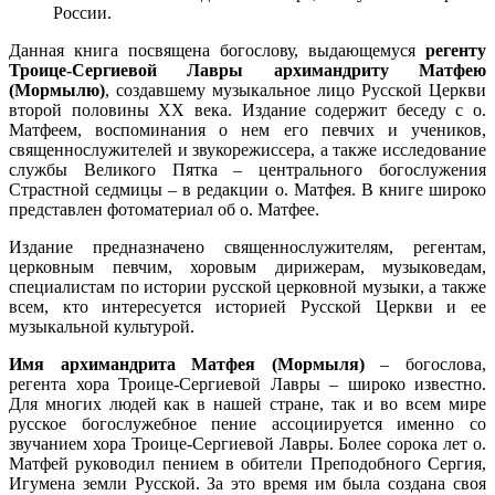
России.
Данная книга посвящена богослову, выдающемуся
регенту
Троице-Сергиевой Лавры архимандриту Матфею
(Мормылю)
, создавшему музыкальное лицо Русской Церкви
второй половины XX века. Издание содержит беседу с о.
Матфеем, воспоминания о нем его певчих и учеников,
священнослужителей и звукорежиссера, а также исследование
службы Великого Пятка – центрального богослужения
Страстной седмицы – в редакции о. Матфея. В книге широко
представлен фотоматериал об о. Матфее.
Издание предназначено священнослужителям, регентам,
церковным певчим, хоровым дирижерам, музыковедам,
специалистам по истории русской церковной музыки, а также
всем, кто интересуется историей Русской Церкви и ее
музыкальной культурой.
Имя архимандрита Матфея (Мормыля)
– богослова,
регента хора Троице-Сергиевой Лавры – широко известно.
Для многих людей как в нашей стране, так и во всем мире
русское богослужебное пение ассоциируется именно со
звучанием хора Троице-Сергиевой Лавры. Более сорока лет о.
Матфей руководил пением в обители Преподобного Сергия,
Игумена земли Русской. За это время им была создана своя