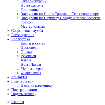
Заказ экскурсий
Путеводитель
Гостиницы
Экскурсии по Свято-Троицкой Сергиевой лавре
Экскурсии по Сергиеву Посаду и паломнические
поездки
Мастер-классы
Социальная служба
Богослужения
Библиотека
Книги и статьи
Проповеди
Статьи
Рукописи
Жития
Ноты Лавры
Медиагалерея
Фотогалерея
Контакты
Едем в Лавру
Памятка паломнику
Пожертвования
Подать записку
Главная