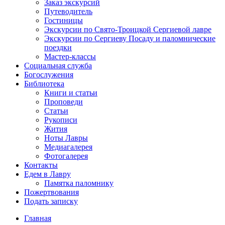
Заказ экскурсий
Путеводитель
Гостиницы
Экскурсии по Свято-Троицкой Сергиевой лавре
Экскурсии по Сергиеву Посаду и паломнические
поездки
Мастер-классы
Социальная служба
Богослужения
Библиотека
Книги и статьи
Проповеди
Статьи
Рукописи
Жития
Ноты Лавры
Медиагалерея
Фотогалерея
Контакты
Едем в Лавру
Памятка паломнику
Пожертвования
Подать записку
Главная