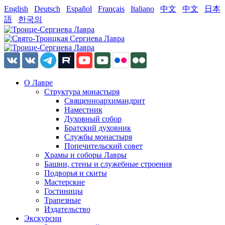
English
Deutsch
Español
Français
Italiano
中文
中文
日本
語
한국의
О Лавре
Структура монастыря
Священноархимандрит
Наместник
Духовный собор
Братский духовник
Службы монастыря
Попечительский совет
Храмы и соборы Лавры
Башни, стены и служебные строения
Подворья и скиты
Мастерские
Гостиницы
Трапезные
Издательство
Экскурсии