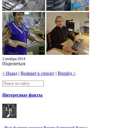
2 ноября 2014
Поделиться
< Назад
|
Возврат к списку
|
Вперёд >
Интересные факты
«Дело бывших монахов Троице-Сергиевой Лавры»