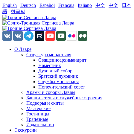
English
Deutsch
Español
Français
Italiano
中文
中文
日本
語
한국의
О Лавре
Структура монастыря
Священноархимандрит
Наместник
Духовный собор
Братский духовник
Службы монастыря
Попечительский совет
Храмы и соборы Лавры
Башни, стены и служебные строения
Подворья и скиты
Мастерские
Гостиницы
Трапезные
Издательство
Экскурсии