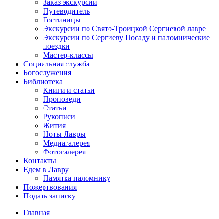
Заказ экскурсий
Путеводитель
Гостиницы
Экскурсии по Свято-Троицкой Сергиевой лавре
Экскурсии по Сергиеву Посаду и паломнические
поездки
Мастер-классы
Социальная служба
Богослужения
Библиотека
Книги и статьи
Проповеди
Статьи
Рукописи
Жития
Ноты Лавры
Медиагалерея
Фотогалерея
Контакты
Едем в Лавру
Памятка паломнику
Пожертвования
Подать записку
Главная