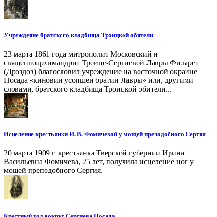
Учреждение братского кладбища Троицкой обители
23 марта 1861 года митрополит Московский и
священноархимандрит Троице-Сергиевой Лавры Филарет
(Дроздов) благословил учреждение на восточной окраине
Посада «киновии усопшей братии Лавры» или, другими
словами, братского кладбища Троицкой обители...
Исцеление крестьянки И. В. Фомичевой у мощей преподобного Сергия
20 марта 1909 г. крестьянка Тверской губернии Ирина
Васильевна Фомичева, 25 лет, получила исцеление ног у
мощей преподобного Сергия.
Крестный ход вокруг Сергиева Посада