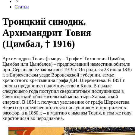
>
Статьи
Троицкий синодик.
Архимандрит Товия
(Цимбал, † 1916)
Архимандрит Товия (в миру – Трофим Тихонович Цимбал,
Цымбал или Цынбалов) – предпоследний наместник обители
прп. Сергия до ее закрытия в 1919 г. Он родился 23 июля 1836
г. в Бирюченском уезде Воронежской губернии, семье
крепостного крестьянина графа Д.Н. Шереметева. В 1851 г.
юноша предпринял паломничество в Киев. В начале
следующего года поступил сверхштатным послушником в
Святогорский общежительный монастырь Харьковской
епархии. В 1854 г. получил увольнение от графа Шереметева.
Через год определен штатным послушником и пострижен в
рясофор, а в 1860 г. – в мантию с именем Товия, в том же году
хиротонисан во иеродиакона.