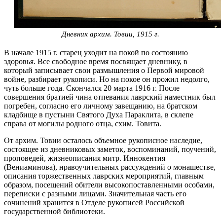
Дневник архим. Товии, 1915 г.
В начале 1915 г. старец уходит на покой по состоянию
здоровья. Все свободное время посвящает дневнику, в
который записывает свои размышления о Первой мировой
войне, разбирает рукописи. Но на покое он прожил недолго,
чуть больше года. Скончался 20 марта 1916 г. После
совершения братией чина отпевания лаврский наместник был
погребен, согласно его личному завещанию, на братском
кладбище в пустыни Святого Духа Параклита, в склепе
справа от могилы родного отца, схим. Товита.
От архим. Товии осталось объемное рукописное наследие,
состоящее из дневниковых заметок, воспоминаний, поучений,
проповедей, жизнеописания митр. Иннокентия
(Вениаминова), нравоучительных рассуждений о монашестве,
описания торжественных лаврских мероприятий, главным
образом, посещений обители высокопоставленными особами,
переписки с разными лицами. Значительная часть его
сочинений хранится в Отделе рукописей Российской
государственной библиотеки.