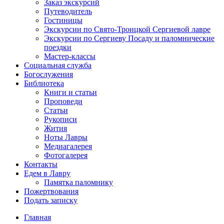
Заказ экскурсий
Путеводитель
Гостиницы
Экскурсии по Свято-Троицкой Сергиевой лавре
Экскурсии по Сергиеву Посаду и паломнические
поездки
Мастер-классы
Социальная служба
Богослужения
Библиотека
Книги и статьи
Проповеди
Статьи
Рукописи
Жития
Ноты Лавры
Медиагалерея
Фотогалерея
Контакты
Едем в Лавру
Памятка паломнику
Пожертвования
Подать записку
Главная