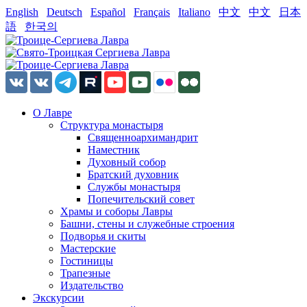
English
Deutsch
Español
Français
Italiano
中文
中文
日本
語
한국의
О Лавре
Структура монастыря
Священноархимандрит
Наместник
Духовный собор
Братский духовник
Службы монастыря
Попечительский совет
Храмы и соборы Лавры
Башни, стены и служебные строения
Подворья и скиты
Мастерские
Гостиницы
Трапезные
Издательство
Экскурсии