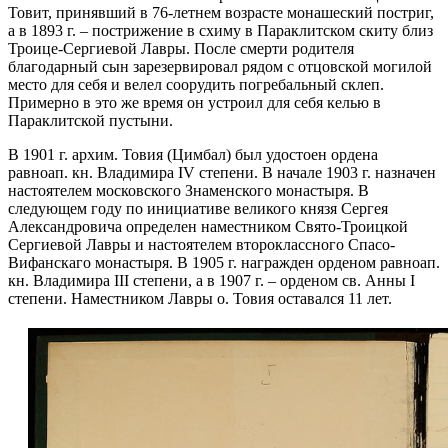
Товит, принявший в 76-летнем возрасте монашеский постриг,
а в 1893 г. – пострижение в схиму в Параклитском скиту близ
Троице-Сергиевой Лавры. После смерти родителя
благодарный сын зарезервировал рядом с отцовской могилой
место для себя и велел соорудить погребальный склеп.
Примерно в это же время он устроил для себя келью в
Параклитской пустыни.
В 1901 г. архим. Товия (Цимбал) был удостоен ордена
равноап. кн. Владимира IV степени. В начале 1903 г. назначен
настоятелем московского Знаменского монастыря. В
следующем году по инициативе великого князя Сергея
Александровича определен наместником Свято-Троицкой
Сергиевой Лавры и настоятелем второклассного Спасо-
Вифанскаго монастыря. В 1905 г. награжден орденом равноап.
кн. Владимира III степени, а в 1907 г. – орденом св. Анны I
степени. Наместником Лавры о. Товия оставался 11 лет.