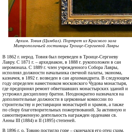
Архим. Товия (Цимбал). Портрет из Красного зала
Митрополичьей гостиницы Троице-Сергиевой Лавры
В 1862 г. иерод. Товия был переведен в Троице-Сергиеву
Лавру. С 1871 г. – архидиакон, в 1888 г. рукоположен в сан
иеромонаха. С 1889 г. член учрежденного Собора Лавры,
исполнял должности начальника свечной палаты, эконома,
казначея, в 1892 г. возведен в сан архимандрита. В следующем
году определен наместником московского Чудова монастыря,
где предпринял ремонт обветшавших монастырских зданий и
устрожил дисциплину братии. Неоднократно назначался на
дополнительные должности в церковные комиссии по
строительству и реставрации монастырей и храмов, а также
по сбору благотворительных пожертвований. За активную и
самоотверженную деятельность награжден орденами св.
Анны III (1884) и II (1895) степеней.
В 1896 г. о. Товию постигло горе – скончался его отец схим.