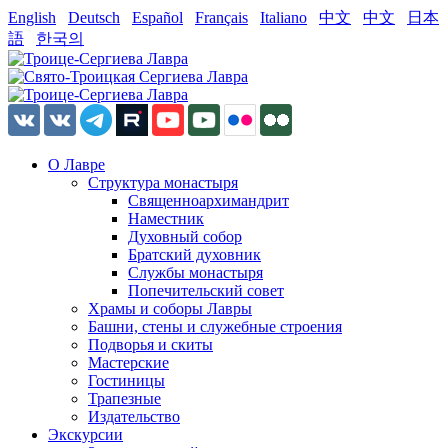
English
Deutsch
Español
Français
Italiano
中文
中文
日本
語
한국의
О Лавре
Структура монастыря
Священноархимандрит
Наместник
Духовный собор
Братский духовник
Службы монастыря
Попечительский совет
Храмы и соборы Лавры
Башни, стены и служебные строения
Подворья и скиты
Мастерские
Гостиницы
Трапезные
Издательство
Экскурсии