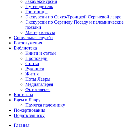
Заказ экскурсий
Путеводитель
Гостиницы
Экскурсии по Свято-Троицкой Сергиевой лавре
Экскурсии по Сергиеву Посаду и паломнические
поездки
Мастер-классы
Социальная служба
Богослужения
Библиотека
Книги и статьи
Проповеди
Статьи
Рукописи
Жития
Ноты Лавры
Медиагалерея
Фотогалерея
Контакты
Едем в Лавру
Памятка паломнику
Пожертвования
Подать записку
Главная