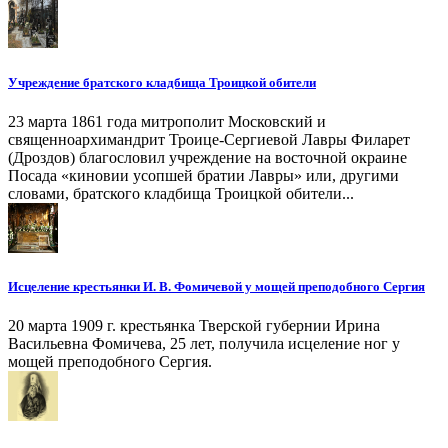
Учреждение братского кладбища Троицкой обители
23 марта 1861 года митрополит Московский и
священноархимандрит Троице-Сергиевой Лавры Филарет
(Дроздов) благословил учреждение на восточной окраине
Посада «киновии усопшей братии Лавры» или, другими
словами, братского кладбища Троицкой обители...
Исцеление крестьянки И. В. Фомичевой у мощей преподобного Сергия
20 марта 1909 г. крестьянка Тверской губернии Ирина
Васильевна Фомичева, 25 лет, получила исцеление ног у
мощей преподобного Сергия.