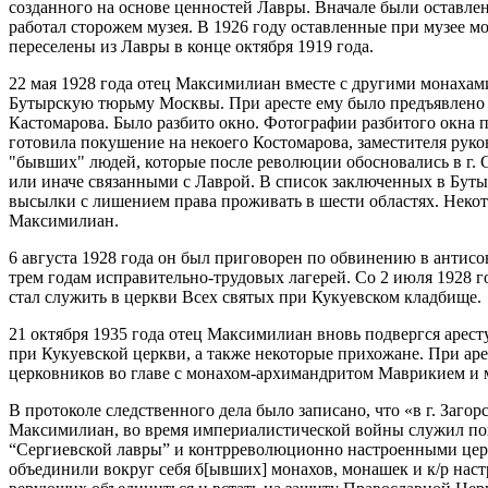
созданного на основе ценностей Лавры. Вначале были оставле
работал сторожем музея. В 1926 году оставленные при музее м
переселены из Лавры в конце октября 1919 года.
22 мая 1928 года отец Максимилиан вместе с другими монахам
Бутырскую тюрьму Москвы. При аресте ему было предъявлено о
Кастомарова. Было разбито окно. Фотографии разбитого окна п
готовила покушение на некоего Костомарова, заместителя рук
"бывших" людей, которые после революции обосновались в г. С
или иначе связанными с Лаврой. В список заключенных в Бут
высылки с лишением права проживать в шести областях. Неко
Максимилиан.
6 августа 1928 года он был приговорен по обвинению в антис
трем годам исправительно-трудовых лагерей. Со 2 июля 1928 г
стал служить в церкви Всех святых при Кукуевском кладбище.
21 октября 1935 года отец Максимилиан вновь подвергся арес
при Кукуевской церкви, а также некоторые прихожане. При а
церковников во главе с монахом-архимандритом Маврикием и
В протоколе следственного дела было записано, что «в г. Заго
Максимилиан, во время империалистической войны служил попо
“Сергиевской лавры” и контрреволюционно настроенными церк
объединили вокруг себя б[ывших] монахов, монашек и к/р нас