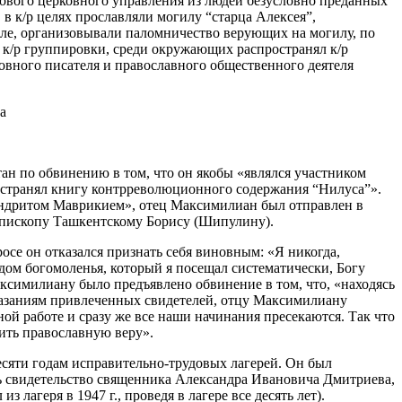
ового церковного управления из людей безусловно преданных
в к/р целях прославляли могилу “старца Алексея”,
иле, организовывали паломничество верующих на могилу, по
м к/р группировки, среди окружающих распространял к/р
овного писателя и православного общественного деятеля
н по обвинению в том, что он якобы «являлся участником
остранял книгу контрреволюционного содержания “Нилуса”».
мандритом Маврикием», отец Максимилиан был отправлен в
иепископу Ташкентскому Борису (Шипулину).
се он отказался признать себя виновным: «Я никогда,
 дом богомоленья, который я посещал систематически, Богу
аксимилиану было предъявлено обвинение в том, что, «находясь
оказаниям привлеченных свидетелей, отцу Максимилиану
ой работе и сразу же все наши начинания пресекаются. Так что
нить православную веру».
сяти годам исправительно-трудовых лагерей. Он был
сть свидетельство священника Александра Ивановича Дмитриева,
лагеря в 1947 г., проведя в лагере все десять лет).