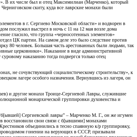
». В их числе был и отец Максимилиан (Марченко), который
 Черниговском скиту, куда все лаврские монахи были
лементов в г. Сергиево Московской области» и водворен в
м послужил выстрел в ночь с 11 на 12 мая возле дома
нение гласило, что группа «черносотенных элементов»
отдел ЦК партии. На самом деле это было следствие против
ырку 80 человек. Большая часть арестованных были людьми, так
тивные церковники». Наказание в виде административной
суровому наказанию тогда подвергся только отец
онах, не сочувствующий социалистическому строительству», к
вецком лагере особого назначения. Вернувшись из лагеря, он
таев) и другие монахи Троице-Сергиевой Лавры, служившие
еволюционной монархической группировки духовенства и
 “б[ывшей] Сергиевской лавры” – Марченко М. Г., он же игумен
ев восстановили свои связи с б[ывшими] монахами
Крестников объединились в тесно спаянную к/р группировку,
ы проводимом гонении на верующих в СССР, призывали