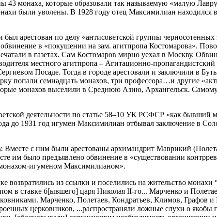
ны 43 монаха, которые образовали так называемую «малую Лавру
онахи были уволены. В 1928 году отец Максимилиан находился в
и был арестован по делу «антисоветской группы черносотенных э
бвинение в «покушении на зам. агитпропа Костомарова». Поводо
ечатали в газетах. Сам Костомаров мирно уехал в Москву. Обви
оводителя местного агитпропа – Агитационно-пропагандистский 
ергиевом Посаде. Тогда в городе арестовали и заключили в Бут
ырку попали семнадцать монахов, три профессора…и другие «ак
торые монахов выселили в Среднюю Азию, Архангельск. Самому 
оветской деятельности по статье 58–10 УК РСФСР «как бывший м
ода до 1931 год игумен Максимилиан отбывал заключение в Соло
ту. Вместе с ним были арестованы архимандрит Маврикий (Поле
ресте им было предъявлено обвинение в «существовании контрр
 монахом-игуменом Максимилианом».
рске возвратились из ссылки и поселились на жительство монахи
м в ставке б[ывшего] царя Николая II-го... Марченко и Полета
овниками. Марченко, Полетаев, Кондратьев, Климов, Графов и 
троенных церковников, ...распространяли ложные слухи о якоб