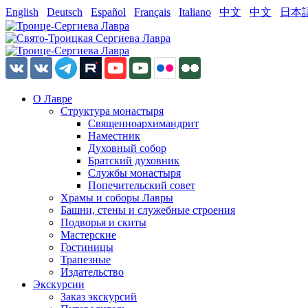
English
Deutsch
Español
Français
Italiano
中文
中文
日本
О Лавре
Структура монастыря
Священноархимандрит
Наместник
Духовный собор
Братский духовник
Службы монастыря
Попечительский совет
Храмы и соборы Лавры
Башни, стены и служебные строения
Подворья и скиты
Мастерские
Гостиницы
Трапезные
Издательство
Экскурсии
Заказ экскурсий