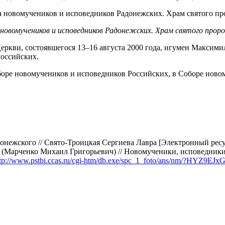
овомучеников и исповедников Радонежских. Храм святого пророк
ркви, состоявшегося 13–16 августа 2000 года, игумен Максими
оссийских.
ре новомучеников и исповедников Российских, в Соборе новому
нежского // Свято-Троицкая Сергиева Лавра [Электронный рес
(Марченко Михаил Григорьевич) // Новомученики, исповедники,
ttp://www.pstbi.ccas.ru/cgi-htm/db.exe/spc_1_foto/ans/nm/?HYZ9