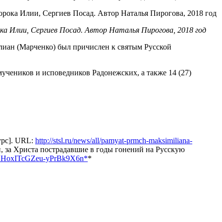
а Илии, Сергиев Посад. Автор Наталья Пирогова, 2018 год
лиан (Марченко) был причислен к святым Русской
чеников и исповедников Радонежских, а также 14 (27)
урс]. URL:
http://stsl.ru/news/all/pamyat-prmch-maksimiliana-
 за Христа пострадавшие в годы гонений на Русскую
EJxGHoxITcGZeu-yPrBk9X6n*
*