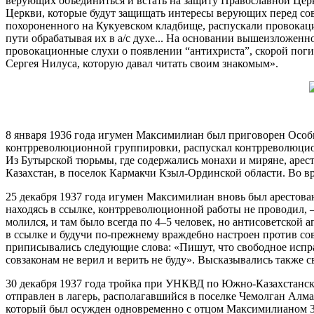
верующих объединиться и встать на защиту Православной Цер
Церкви, которые будут защищать интересы верующих перед сове
похороненного на Кукуевском кладбище, распускали провокац
пути обрабатывая их в а/с духе... На основании вышеизложенно
провокационные слухи о появлении “антихриста”, скорой поги
Сергея Нилуса, которую давал читать своим знакомым».
8 января 1936 года игумен Максимилиан был приговорен Особ
контрреволюционной группировки, распускал контрреволюцион
Из Бутырской тюрьмы, где содержались монахи и миряне, арес
Казахстан, в поселок Кармакчи Кзыл-Ординской области. Во 
25 декабря 1937 года игумен Максимилиан вновь был арестова
находясь в ссылке, контрреволюционной работы не проводил, –
молился, и там было всегда по 4–5 человек, но антисоветской
в ссылке и будучи по-прежнему враждебно настроен против со
приписывались следующие слова: «Пишут, что свободное исправ
совзаконам не верил и верить не буду». Высказывались также с
30 декабря 1937 года тройка при УНКВД по Южно-Казахстанск
отправлен в лагерь, располагавшийся в поселке Чемолган Алма
который был осужден одновременно с отцом Максимилианом 30 де