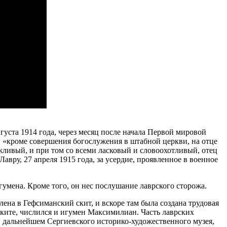
уста 1914 года, через месяц после начала Первой мировой
 «кроме совершения богослужения в штабной церкви, на отце
жливый, и при том со всеми ласковый и словоохотливый, отец
вру, 27 апреля 1915 года, за усердие, проявленное в военное
гумена. Кроме того, он нес послушание лаврского сторожа.
ена в Гефсиманский скит, и вскоре там была создана трудовая
ките, числился и игумен Максимилиан. Часть лаврских
 дальнейшем Сергиевского историко-художественного музея,