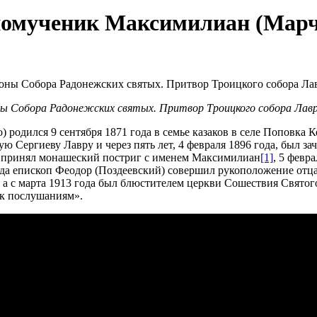
номученик Максимилиан (Марче
 Собора Радонежских святых. Притвор Троицкого собора Лавры,
родился 9 сентября 1871 года в семье казаков в селе Поповка 
ю Сергиеву Лавру и через пять лет, 4 февраля 1896 года, был з
л принял монашеский постриг с именем Максимилиан
[1]
, 5 февр
ода епископ Феодор (Поздеевский) совершил рукоположение отц
 с марта 1913 года был блюстителем церкви Сошествия Святого
 к послушаниям».