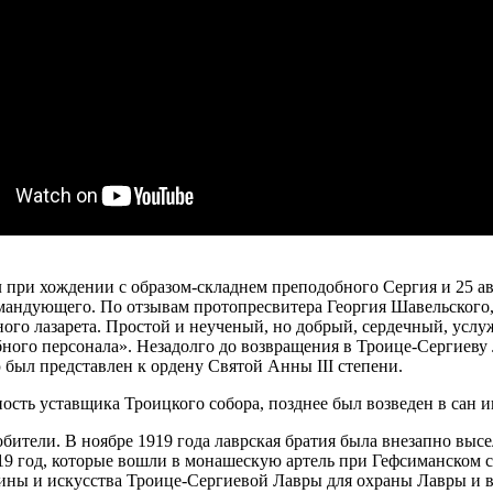
при хождении с образом-складнем преподобного Сергия и 25 авг
мандующего. По отзывам протопресвитера Георгия Шавельского,
го лазарета. Простой и неученый, но добрый, сердечный, услу
го персонала». Незадолго до возвращения в Троице-Сергиеву Ла
ыл представлен к ордену Святой Анны III степени.
сть уставщика Троицкого собора, позднее был возведен в сан и
ители. В ноябре 1919 года лаврская братия была внезапно высел
19 год, которые вошли в монашескую артель при Гефсиманском с
ины и искусства Троице-Сергиевой Лавры для охраны Лавры и в