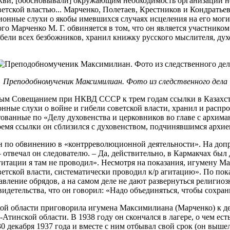
кви, [обосновывали] окружающим необходимость организации н
тской властью... Марченко, Полетаев, Крестников и Кондратьев 
ионные слухи о якобы имевшихся случаях исцеления на его мог
го Марченко М. Г. обвиняется в том, что он является участнико
бели всех безбожников, хранил книжку русского мыслителя, дух
Преподобномученик Максимилиан. Фото из следственного дела
ым Совещанием при НКВД СССР к трем годам ссылки в Казахста
ные слухи о войне и гибели советской власти, хранил и распр
тованные по «Делу духовенства и церковников во главе с архи
время ссылки он сблизился c духовенством, подчинявшимся арх
н по обвинению в «контрреволюционной деятельности». На допро
 отвечал он следователю. – Да, действительно, в Кармакчах был
 агитации я там не проводил». Несмотря на показания, игумену М
ветской власти, систематически проводил к/р агитацию». По п
ление обрядов, а на самом деле не дают развернуться религиозн
видетельства, что он говорил: «Надо объединяться, чтобы сохра
ой области приговорила игумена Максимилиана (Марченко) к де
-Атинской области. В 1938 году он скончался в лагере, о чем е
кабря 1937 года и вместе с ним отбывал свой срок (он вышел из 