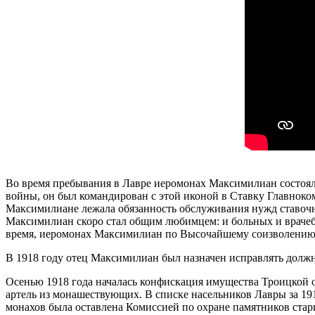
Во время пребывания в Лавре иеромонах Максимилиан состоял 
войны, он был командирован с этой иконой в Ставку Главноко
Максимилиане лежала обязанность обслуживания нужд ставочно
Максимилиан скоро стал общим любимцем: и больных и врачебно
время, иеромонах Максимилиан по Высочайшему соизволению б
В 1918 году отец Максимилиан был назначен исправлять должно
Осенью 1918 года началась конфискация имущества Троицкой об
артель из монашествующих. В списке насельников Лавры за 19
монахов была оставлена Комиссией по охране памятников стар