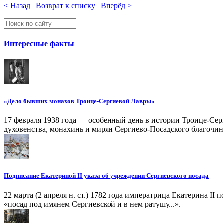
< Назад
|
Возврат к списку
|
Вперёд >
Интересные факты
«Дело бывших монахов Троице-Сергиевой Лавры»
17 февраля 1938 года — особенный день в истории Троице-Серг
духовенства, монахинь и мирян Сергиево-Посадского благочин
Подписание Екатериной II указа об учреждении Сергиевского посада
22 марта (2 апреля н. ст.) 1782 года императрица Екатерина I
«посад под имянем Сергиевской и в нем ратушу...».