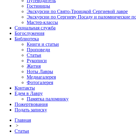
Путеводитель
Гостиницы
Экскурсии по Свято-Троицкой Сергиевой лавре
Экскурсии по Сергиеву Посаду и паломнические п
Мастер-классы
Социальная служба
Богослужения
Библиотека
Книги и статьи
Проповеди
Статьи
Рукописи
Жития
Ноты Лавры
Медиагалерея
Фотогалерея
Контакты
Едем в Лавру
Памятка паломнику
Пожертвования
Подать записку
Главная
>
Статьи