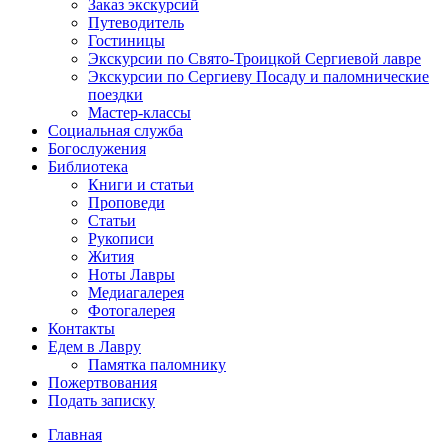
Заказ экскурсий
Путеводитель
Гостиницы
Экскурсии по Свято-Троицкой Сергиевой лавре
Экскурсии по Сергиеву Посаду и паломнические
поездки
Мастер-классы
Социальная служба
Богослужения
Библиотека
Книги и статьи
Проповеди
Статьи
Рукописи
Жития
Ноты Лавры
Медиагалерея
Фотогалерея
Контакты
Едем в Лавру
Памятка паломнику
Пожертвования
Подать записку
Главная