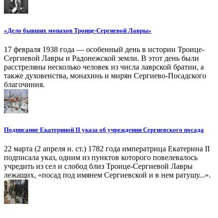
«Дело бывших монахов Троице-Сергиевой Лавры»
17 февраля 1938 года — особенный день в истории Троице-
Сергиевой Лавры и Радонежской земли. В этот день были
расстреляны несколько человек из числа лаврской братии, а
также духовенства, монахинь и мирян Сергиево-Посадского
благочиния.
Подписание Екатериной II указа об учреждении Сергиевского посада
22 марта (2 апреля н. ст.) 1782 года императрица Екатерина II
подписала указ, одним из пунктов которого повелевалось
учредить из сел и слобод близ Троице-Сергиевой Лавры
лежащих, «посад под имянем Сергиевской и в нем ратушу...».