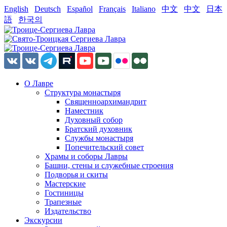
English
Deutsch
Español
Français
Italiano
中文
中文
日本
語
한국의
О Лавре
Структура монастыря
Священноархимандрит
Наместник
Духовный собор
Братский духовник
Службы монастыря
Попечительский совет
Храмы и соборы Лавры
Башни, стены и служебные строения
Подворья и скиты
Мастерские
Гостиницы
Трапезные
Издательство
Экскурсии