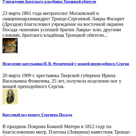
Учреждение братского кладбища Троицкой обители
23 марта 1861 года митрополит Московский и
священноархимандрит Троице-Сергиевой Лавры Филарет
(Дроздов) благословил учреждение на восточной окраине
Посада «киновии усопшей братии Лавры» или, другими
словами, братского кладбища Троицкой обители...
Исцеление крестьянки И. В. Фомичевой у мощей преподобного Сергия
20 марта 1909 г. крестьянка Тверской губернии Ирина
Васильевна Фомичева, 25 лет, получила исцеление ног у
мощей преподобного Сергия.
Крестный ход вокруг Сергиева Посада
В праздник Покрова Божией Матери в 1812 году по
благословению митр. Платона (Левшина) наместник Троице-