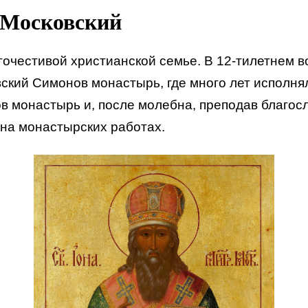
 Московский
гочестивой христианской семье. В 12-тилетнем в
вский Симонов монастырь, где много лет исполн
в монастырь и, после молебна, преподав благос
на монастырских работах.