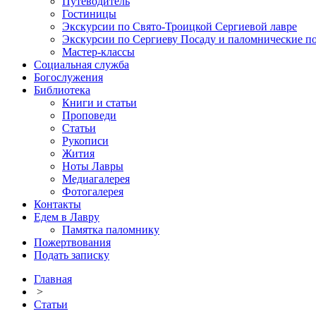
Путеводитель
Гостиницы
Экскурсии по Свято-Троицкой Сергиевой лавре
Экскурсии по Сергиеву Посаду и паломнические п
Мастер-классы
Социальная служба
Богослужения
Библиотека
Книги и статьи
Проповеди
Статьи
Рукописи
Жития
Ноты Лавры
Медиагалерея
Фотогалерея
Контакты
Едем в Лавру
Памятка паломнику
Пожертвования
Подать записку
Главная
>
Статьи