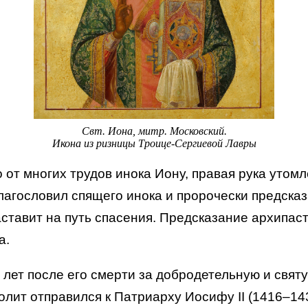
Свт. Иона, митр. Московский.
Икона из ризницы Троице-Сергиевой Лавры
о от многих трудов инока Иону, правая рука уто
благословил спящего инока и пророчески предска
ставит на путь спасения. Предсказание архипас
а.
 5 лет после его смерти за добродетельную и св
лит отправился к Патриарху Иосифу II (1416–143