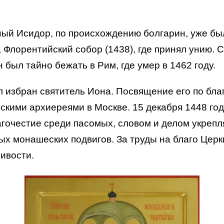
нный Исидор, по происхождению болгарин, уже б
 Флорентийский собор (1438), где принял унию. 
был тайно бежать в Рим, где умер в 1462 году.
избран святитель Иона. Посвящение его по бла
сскими архиереями в Москве. 15 декабря 1448 го
гочестие среди пасомых, словом и делом укрепля
ых монашеских подвигов. За труды на благо Церк
ивости.