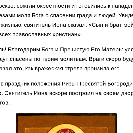
скве, сожгли окрестности и готовились к нападе
езами моля Бога о спасении града и людей. Увид
жизнью, святитель Иона сказал: «Сын и брат мо
всех православных христиан».
ль! Благодарим Бога и Пречистую Его Матерь: у
удут спасены по твоим молитвам. Враги скоро бу
зал это, как вражеская стрела пронзила его.
 в праздник положения Ризы Пресвятой Богородиц
о. Святитель Иона вскоре построил на своем дво
гов.