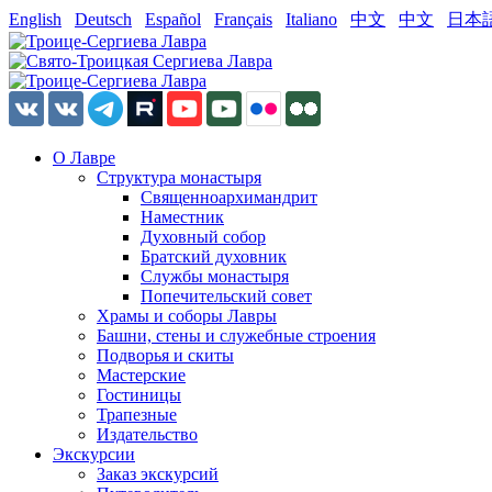
English
Deutsch
Español
Français
Italiano
中文
中文
日本
О Лавре
Структура монастыря
Священноархимандрит
Наместник
Духовный собор
Братский духовник
Службы монастыря
Попечительский совет
Храмы и соборы Лавры
Башни, стены и служебные строения
Подворья и скиты
Мастерские
Гостиницы
Трапезные
Издательство
Экскурсии
Заказ экскурсий