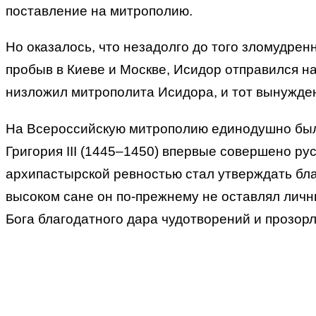
поставление на митрополию.
Но оказалось, что незадолго до того зломудре
пробыв в Киеве и Москве, Исидор отправился на
низложил митрополита Исидора, и тот вынужден 
На Всероссийскую митрополию единодушно был 
Григория III (1445–1450) впервые совершено ру
архипастырской ревностью стал утверждать бла
высоком сане он по-прежнему не оставлял личн
Бога благодатного дара чудотворений и прозорл