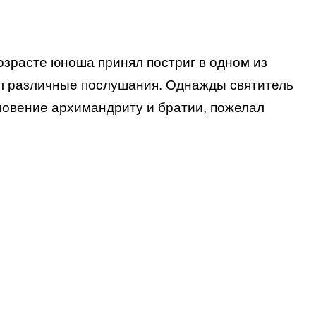
озрасте юноша принял постриг в одном из
ял различные послушания. Однажды святитель
ловение архимандриту и братии, пожелал