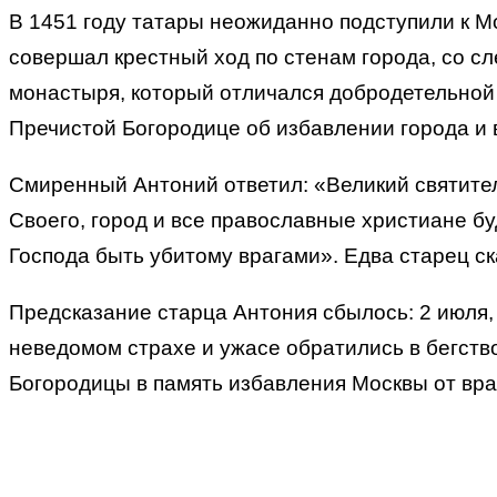
В 1451 году татары неожиданно подступили к Мо
совершал крестный ход по стенам города, со сл
монастыря, который отличался добродетельной 
Пречистой Богородице об избавлении города и 
Смиренный Антоний ответил: «Великий святите
Своего, город и все православные христиане б
Господа быть убитому врагами». Едва старец ска
Предсказание старца Антония сбылось: 2 июля,
неведомом страхе и ужасе обратились в бегств
Богородицы в память избавления Москвы от вра