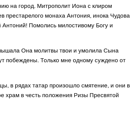
нию на город. Митрополит Иона с клиром
ев престарелого монаха Антония, инока Чудова
й Антоний! Помолись милостивому Богу и
слышала Она молитвы твои и умолила Сына
дут побеждены. Только мне одному суждено от
ы, в рядах татар произошло смятение, и они в
ре храм в честь положения Ризы Пресвятой