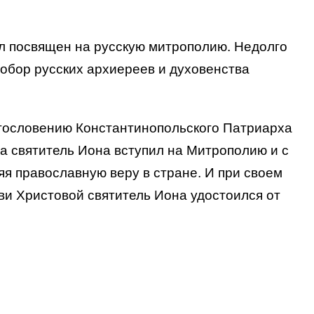
ыл посвящен на русскую митрополию. Недолго
Собор русских архиереев и духовенства
гословению Константинопольского Патриарха
да святитель Иона вступил на Митрополию и с
я православную веру в стране. И при своем
ви Христовой святитель Иона удостоился от