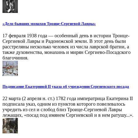
«Дело бывших монахов Троице-Сергиевой Лавры»
17 февраля 1938 года — особенный день в истории Троице-
Сергиевой Лавры и Радонежской земли. В этот день были
расстреляны несколько человек из числа лаврской братии, а
также духовенства, монахинь и мирян Сергиево-Посадского
благочиния.
Подписание Екатериной II указа об учреждении Сергиевского посада
22 марта (2 апреля н. ст.) 1782 года императрица Екатерина II
подписала указ, одним из пунктов которого повелевалось
учредить из сел и слобод близ Троице-Сергиевой Лавры
лежащих, «посад под имянем Сергиевской и в нем ратушу...».