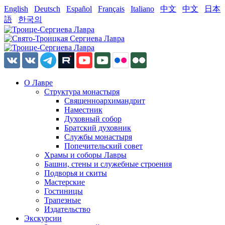
English
Deutsch
Español
Français
Italiano
中文
中文
日本
語
한국의
О Лавре
Структура монастыря
Священноархимандрит
Наместник
Духовный собор
Братский духовник
Службы монастыря
Попечительский совет
Храмы и соборы Лавры
Башни, стены и служебные строения
Подворья и скиты
Мастерские
Гостиницы
Трапезные
Издательство
Экскурсии