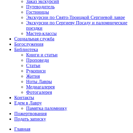
Заказ экскурсий
Путеводитель
Гостиницы
Экскурсии по Свято-Троицкой Сергиевой лавре
Экскурсии по Сергиеву Посаду и паломнические
поездки
Мастер-классы
Социальная служба
Богослужения
Библиотека
Книги и статьи
Проповеди
Статьи
Рукописи
Жития
Ноты Лавры
Медиагалерея
Фотогалерея
Контакты
Едем в Лавру
Памятка паломнику
Пожертвования
Подать записку
Главная