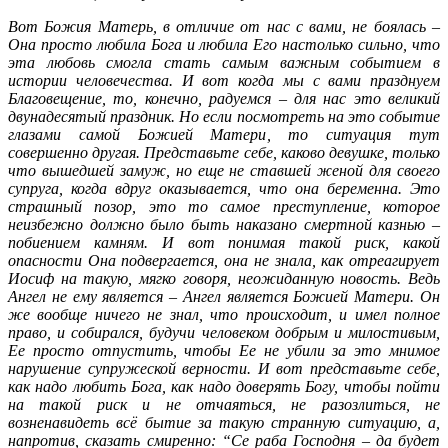
Вот Божия Матерь, в отличие от нас с вами, не боялась –
Она просто любила Бога и любила Его настолько сильно, что
эта любовь смогла стать самым важным событием в
истории человечества. И вот когда мы с вами празднуем
Благовещение, то, конечно, радуемся – для нас это великий
двунадесятый праздник. Но если посмотреть на это событие
глазами самой Божией Матери, то ситуация тут
совершенно другая. Представьте себе, каково девушке, только
что вышедшей замуж, но еще не ставшей женой для своего
супруга, когда вдруг оказывается, что она беременна. Это
страшный позор, это то самое преступление, которое
неизбежно должно было быть наказано смертной казнью –
побиением камням. И вот понимая такой риск, какой
опасности Она подвергается, она не знала, как отреагирует
Иосиф на такую, мягко говоря, неожиданную новость. Ведь
Ангел не ему является – Ангел является Божией Матери. Он
же вообще ничего не знал, что происходит, и имел полное
право, и собирался, будучи человеком добрым и милостивым,
Ее просто отпустить, чтобы Ее не убили за это мнимое
нарушение супружеской верности. И вот представьте себе,
как надо любить Бога, как надо доверять Богу, чтобы пойти
на такой риск и не отчаяться, не разозлиться, не
возненавидеть всё бытие за такую странную ситуацию, а,
напротив, сказать смиренно: “Cе раба Господня – да будет