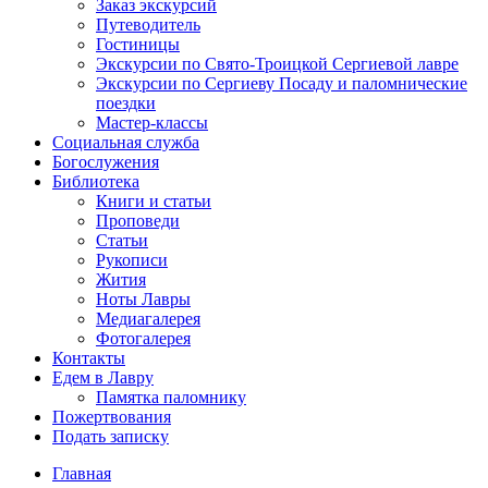
Заказ экскурсий
Путеводитель
Гостиницы
Экскурсии по Свято-Троицкой Сергиевой лавре
Экскурсии по Сергиеву Посаду и паломнические
поездки
Мастер-классы
Социальная служба
Богослужения
Библиотека
Книги и статьи
Проповеди
Статьи
Рукописи
Жития
Ноты Лавры
Медиагалерея
Фотогалерея
Контакты
Едем в Лавру
Памятка паломнику
Пожертвования
Подать записку
Главная