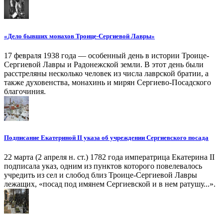
«Дело бывших монахов Троице-Сергиевой Лавры»
17 февраля 1938 года — особенный день в истории Троице-
Сергиевой Лавры и Радонежской земли. В этот день были
расстреляны несколько человек из числа лаврской братии, а
также духовенства, монахинь и мирян Сергиево-Посадского
благочиния.
Подписание Екатериной II указа об учреждении Сергиевского посада
22 марта (2 апреля н. ст.) 1782 года императрица Екатерина II
подписала указ, одним из пунктов которого повелевалось
учредить из сел и слобод близ Троице-Сергиевой Лавры
лежащих, «посад под имянем Сергиевской и в нем ратушу...».