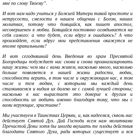
мне по слову Твоему”.
И вот нам надо учиться у Божией Матери такой простоте и
нетрусости, смелости в нашем общении с Богом, наших
молитвах, потому что боящийся, как пишет апостол,
несовершенен в любви. Боящийся постоянно оглядывается на
себя самого: а что будет, если вдруг я ошибаюсь? А что
произойдет, если вдруг мои представления окажутся не
вполне правильными?
И вот сегодняшний день Введения во храм Пресвятой
Богородицы побуждает нас снова и снова проанализировать
нашу жизнь: чем мы с вами живем, насколько много, насколько
больше появляется в нашей жизни радости, любви,
способности верить, в том числе и окружающим нас, в том
числе и тем людям, с которыми мы каждый день
сталкиваемся и видим их далеко не с самой лучшей стороны;
насколько в нас вырастает это доверие к другим и
способность их любить именно благодаря тому, что мы с
вами верующие, христиане?
Мы участвуем в Таинствах Церкви, и, как надеемся, сквозь нас
действует Святой Дух. Дай Господи всем нам молитвами
Пречистой Девы хотя бы иногда вкушать те плоды действия
благодати Святого Духа, ради которых существует и вся