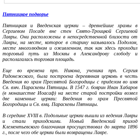
Пятницкое подворье
Пятницкая и Введенская церкви – древнейшие храмы в
Сергиевом Посаде вне стен Свято-Троицкой Сергиевой
Лавры. Они расположены в непосредственной близости от
Лавры, на месте, которое в старину называлось Подолом,
месте многолюдном и оживленном, так как здесь проходил
торговый путь из Москвы в Александрову слободу и
располагалась торговая площадь.
Еще во времена прп. Никона, ученика прп. Сергия
Радонежского, была построена деревянная церковь в честь
Введения во храм Пресвятой Богородицы с приделом во имя
Св. вмч. Параскевы Пятницы. В 1547 г. боярин Иван Хабаров
(в монашестве Иоасаф) на месте старой постройки возвел
две каменные церкви: Введения во храм Пресвятой
Богородицы и Св. вмц. Параскевы Пятницы.
В середине XVIII в. Подольные церкви вышли из ведения Лавры
и стали приходскими. Новый Введенский приход
Клементьевского благочиния просуществовал до марта 1896
г., после чего обе церкви были возвращены Лавре.