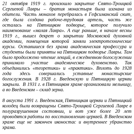
21 октября 1919 г. произошло закрытие Свято-Троицкой
Сергиевой Лавры – братия монастыря была изгнана из
обители. Часть монахов перебралась в Гефсиманский скит,
где была создана рабоче-трудовая артель, часть же
осталась на Пятницком подворье, которое получило
наименование «малая Лавра». А еще раньше, в начале весны
1919 г., вышел декрет о закрытии Московской духовной
академии, помещения которой заняли электротехнические
курсы. Оставшиеся без храма академическая профессура и
студенты были приняты на Пятницком подворье Лавры. Там
было продолжено чтение лекций, в ежедневном богослужении
принимало участие академическое духовенство. Так
объединились «теоретики» и «практики». Вплоть до 1928
года здесь совершались уставные монастырские
богослужения. В 1928 г. Введенскую и Пятницкую церкви
закрыли. В 1931 г. в Пятницком храме организовали мельницу,
а во Введенском – склад зерна.
8 августа 1991 г. Введенская, Пятницкая церкви и Пятницкий
колодец были возвращены Свято-Троицкой Сергиевой Лавре в
полуразрушенном состоянии, и вот уже более 20 лет
проводятся работы по восстановлению церквей. В Введенском
храме еще не закончен иконостас и внутреннее убранство
храма.