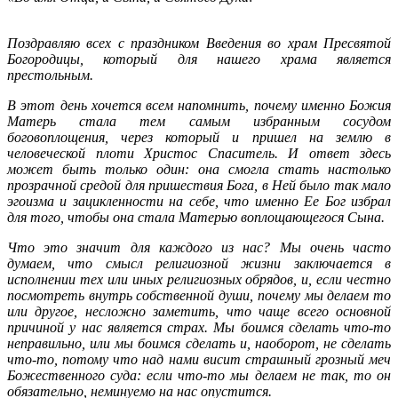
Поздравляю всех с праздником Введения во храм Пресвятой
Богородицы, который для нашего храма является
престольным.
В этот день хочется всем напомнить, почему именно Божия
Матерь стала тем самым избранным сосудом
боговоплощения, через который и пришел на землю в
человеческой плоти Христос Спаситель. И ответ здесь
может быть только один: она смогла стать настолько
прозрачной средой для пришествия Бога, в Ней было так мало
эгоизма и зацикленности на себе, что именно Ее Бог избрал
для того, чтобы она стала Матерью воплощающегося Сына.
Что это значит для каждого из нас? Мы очень часто
думаем, что смысл религиозной жизни заключается в
исполнении тех или иных религиозных обрядов, и, если честно
посмотреть внутрь собственной души, почему мы делаем то
или другое, несложно заметить, что чаще всего основной
причиной у нас является страх. Мы боимся сделать что-то
неправильно, или мы боимся сделать и, наоборот, не сделать
что-то, потому что над нами висит страшный грозный меч
Божественного суда: если что-то мы делаем не так, то он
обязательно, неминуемо на нас опустится.