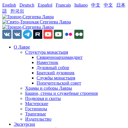
English
Deutsch
Español
Français
Italiano
中文
中文
日本
語
한국의
О Лавре
Структура монастыря
Священноархимандрит
Наместник
Духовный собор
Братский духовник
Службы монастыря
Попечительский совет
Храмы и соборы Лавры
Башни, стены и служебные строения
Подворья и скиты
Мастерские
Гостиницы
Трапезные
Издательство
Экскурсии