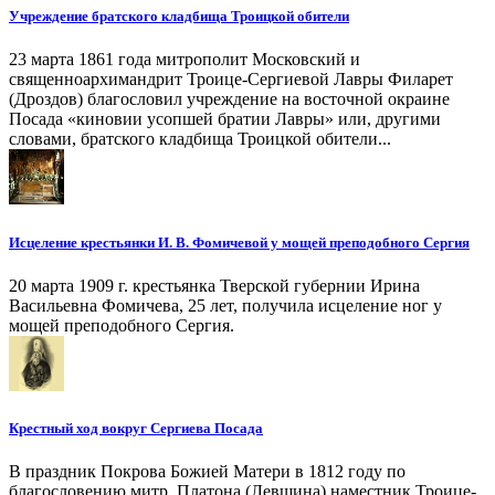
Учреждение братского кладбища Троицкой обители
23 марта 1861 года митрополит Московский и
священноархимандрит Троице-Сергиевой Лавры Филарет
(Дроздов) благословил учреждение на восточной окраине
Посада «киновии усопшей братии Лавры» или, другими
словами, братского кладбища Троицкой обители...
Исцеление крестьянки И. В. Фомичевой у мощей преподобного Сергия
20 марта 1909 г. крестьянка Тверской губернии Ирина
Васильевна Фомичева, 25 лет, получила исцеление ног у
мощей преподобного Сергия.
Крестный ход вокруг Сергиева Посада
В праздник Покрова Божией Матери в 1812 году по
благословению митр. Платона (Левшина) наместник Троице-