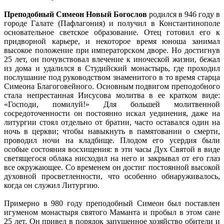
Преподобный Симеон Новый Богослов
родился в 946 году в
городе Галате (Пафлагония) и получил в Константинополе
основательное светское образование. Отец готовил его к
придворной карьере, и некоторое время юноша занимал
высокое положение при императорском дворе. Но достигнув
25 лет, он почувствовал влечение к иноческой жизни, бежал
из дома и удалился в Студийский монастырь, где проходил
послушание под руководством знаменитого в то время старца
Симеона Благоговейного. Основным подвигом преподобного
стала непрестанная Иисусова молитва в ее кратком виде:
«Господи, помилуй!» Для большей молитвенной
сосредоточенности он постоянно искал уединения, даже на
литургии стоял отдельно от братии, часто оставался один на
ночь в церкви; чтобы навыкнуть в памятовании о смерти,
проводил ночи на кладбище. Плодом его усердия были
особые состояния восхищения: в эти часы Дух Святой в виде
светящегося облака нисходил на него и закрывал от его глаз
все окружающее. Со временем он достиг постоянной высокой
духовной просветленности, что особенно обнаруживалось,
когда он служил Литургию.
Примерно в 980 году преподобный Симеон был поставлен
игуменом монастыря святого Маманта и пробыл в этом сане
25 лет. Он привел в порядок запущенное хозяйство обители и