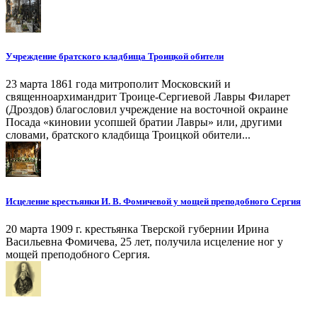
Учреждение братского кладбища Троицкой обители
23 марта 1861 года митрополит Московский и
священноархимандрит Троице-Сергиевой Лавры Филарет
(Дроздов) благословил учреждение на восточной окраине
Посада «киновии усопшей братии Лавры» или, другими
словами, братского кладбища Троицкой обители...
Исцеление крестьянки И. В. Фомичевой у мощей преподобного Сергия
20 марта 1909 г. крестьянка Тверской губернии Ирина
Васильевна Фомичева, 25 лет, получила исцеление ног у
мощей преподобного Сергия.