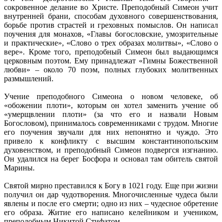
сокровенное делание во Христе. Преподобный Симеон учит
внутренней брани, способам духовного совершенствования,
борьбе против страстей и греховных помыслов. Он написал
поучения для монахов, «Главы богословские, умозрительные
и практические», «Слово о трех образах молитвы», «Слово о
вере». Кроме того, преподобный Симеон был выдающимся
церковным поэтом. Ему принадлежат «Гимны Божественной
любви» – около 70 поэм, полных глубоких молитвенных
размышлений.
Учение преподобного Симеона о новом человеке, об
«обожении плоти», которым он хотел заменить учение об
«умерщвлении плоти» (за что его и назвали Новым
Богословом), принималось современниками с трудом. Многие
его поучения звучали для них непонятно и чуждо. Это
привело к конфликту с высшим константинопольским
духовенством, и преподобный Симеон подвергся изгнанию.
Он удалился на берег Босфора и основал там обитель святой
Марины.
Святой мирно преставился к Богу в 1021 году. Еще при жизни
получил он дар чудотворения. Многочисленные чудеса были
явлены и после его смерти; одно из них – чудесное обретение
его образа. Житие его написано келейником и учеником,
преподобным Никитой Стифатом.