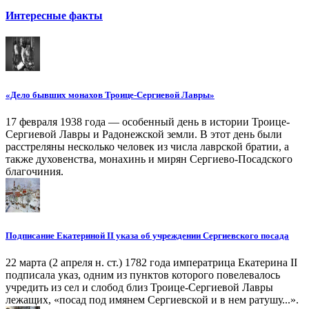
Интересные факты
«Дело бывших монахов Троице-Сергиевой Лавры»
17 февраля 1938 года — особенный день в истории Троице-
Сергиевой Лавры и Радонежской земли. В этот день были
расстреляны несколько человек из числа лаврской братии, а
также духовенства, монахинь и мирян Сергиево-Посадского
благочиния.
Подписание Екатериной II указа об учреждении Сергиевского посада
22 марта (2 апреля н. ст.) 1782 года императрица Екатерина II
подписала указ, одним из пунктов которого повелевалось
учредить из сел и слобод близ Троице-Сергиевой Лавры
лежащих, «посад под имянем Сергиевской и в нем ратушу...».