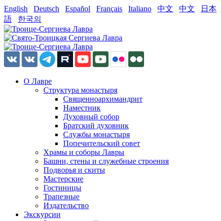
English
Deutsch
Español
Français
Italiano
中文
中文
日本
語
한국의
О Лавре
Структура монастыря
Священноархимандрит
Наместник
Духовный собор
Братский духовник
Службы монастыря
Попечительский совет
Храмы и соборы Лавры
Башни, стены и служебные строения
Подворья и скиты
Мастерские
Гостиницы
Трапезные
Издательство
Экскурсии