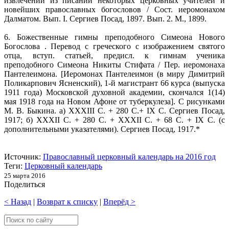
извлечений из писаний некоторых церковных учителей и
новейших православных богословов / Сост. иеромонахом
Далматом. Вып. I. Сергиев Посад, 1897. Вып. 2. М., 1899.
6. Божественные гимны преподобного Симеона Нового
Богослова . Перевод с греческого с изображением святого
отца, вступ. статьей, предисл. к гимнам ученика
преподобного Симеона Никиты Стифата / Пер. иеромонаха
Пантелеимона. [Иеромонах Пантелеимон (в миру Димитрий
Поликарпович Ясненский), 1-й магистрант 66 курса (выпуска
1911 года) Московской духовной академии, скончался 1(14)
мая 1918 года на Новом Афоне от туберкулеза]. С рисунками
М. В. Быкина. а) XXXIII С. + 280 С.+ IX С. Сергиев Посад,
1917; б) XXXII С. + 280 С. + XXXII С. + 68 С. + IX С. (с
дополнительными указателями). Сергиев Посад, 1917.*
Источник:
Православный церковный календарь на 2016 год
Теги:
Церковный календарь
25 марта 2016
Поделиться
< Назад
|
Возврат к списку
|
Вперёд >