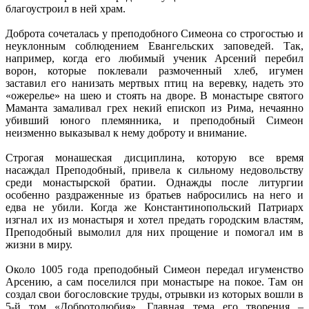
благоустроил в ней храм.
Доброта сочеталась у преподобного Симеона со строгостью и
неуклонным соблюдением Евангельских заповедей. Так,
например, когда его любимый ученик Арсений перебил
ворон, которые поклевали размоченный хлеб, игумен
заставил его нанизать мертвых птиц на веревку, надеть это
«ожерелье» на шею и стоять на дворе. В монастыре святого
Маманта замаливал грех некий епископ из Рима, нечаянно
убивший юного племянника, и преподобный Симеон
неизменно выказывал к нему доброту и внимание.
Строгая монашеская дисциплина, которую все время
насаждал Преподобный, привела к сильному недовольству
среди монастырской братии. Однажды после литургии
особенно раздраженные из братьев набросились на него и
едва не убили. Когда же Константинопольский Патриарх
изгнал их из монастыря и хотел предать городским властям,
Преподобный вымолил для них прощение и помогал им в
жизни в миру.
Около 1005 года преподобный Симеон передал игуменство
Арсению, а сам поселился при монастыре на покое. Там он
создал свои богословские труды, отрывки из которых вошли в
5-й том «Добротолюбия». Главная тема его творения –