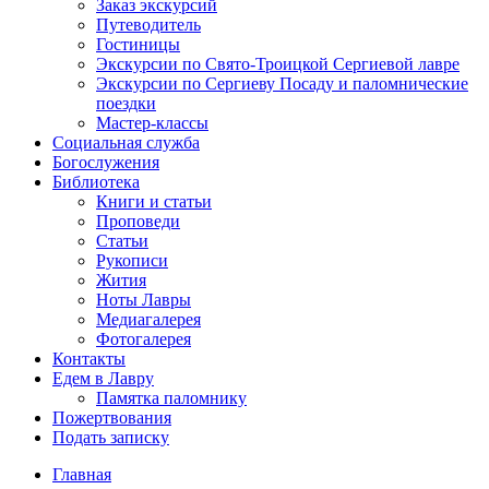
Заказ экскурсий
Путеводитель
Гостиницы
Экскурсии по Свято-Троицкой Сергиевой лавре
Экскурсии по Сергиеву Посаду и паломнические
поездки
Мастер-классы
Социальная служба
Богослужения
Библиотека
Книги и статьи
Проповеди
Статьи
Рукописи
Жития
Ноты Лавры
Медиагалерея
Фотогалерея
Контакты
Едем в Лавру
Памятка паломнику
Пожертвования
Подать записку
Главная