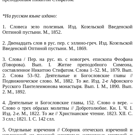
*На русском языке издано:
1. Словеса зело полезныя. Изд. Козельской Введенской
Оптиной пустыни. М., 1852.
2. Двенадцать слов в рус. пер. с эллино-греч. Изд. Козельской
Введенской Оптиной пустыни. М., 1869.
3. Слова / Пер. на рус. яз. с новогреч. епископа Феофана
(Говорова). Вып. I. Житие преподобного Симеона,
составленное Никитою Стифатом. Слова 1–52. М., 1879. Вып.
2. Слова 53–92. Деятельные и Богословские главы //
Подвижническое слово. М., 1882. То же. Изд. 2-е Афонского
Русского Пантелеимонова монастыря. Вып. I. М., 1890. Вып.
2. М., 1892.
4. Деятельные и Богословские главы, 152. Слово о вере. –
Слово о трех образах молитвы // Добротолюбие. Кн. I. Ч. I.
Изд. 2-е. М., 1822. То же // Христианское чтение. 1823. XII. С.
3 слл.; 1821. I. С. 142 слл.
5. Отдельные изречения // Сборник отеческих изречений и