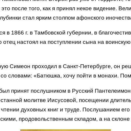
то после того, как я принял некое видение. Вели
глубинки стал ярким столпом афонского иночеств
я в 1866 г. в Тамбовской губернии, в благочест
 отец настоял на поступлении сына на воинскую
рую Симеон проходил в Санкт-Петербурге, он ре
у со словами: «Батюшка, хочу пойти в монахи. По
, был принят послушником в Русский Пантелеимо
естанной молитве Иисусовой, посещении длитель
чтении духовных книг и труде. Послушанием его
кими, продовольственным складом, а на склоне 