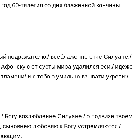
 год 60-тилетия со дня блаженной кончины
ый подражателю,/ всеблаженне отче Силуане,/
у Афонскую от суеты мира удалился еси,/ идеже
пламени/ и с тобою умильно взывати укрепи:/
 Богу возлюбленне Силуане,/ о подвизе твоем
, сыновнею любовию к Богу устремляются./
ажающим.