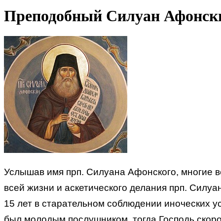
Преподобный Силуан Афонск
Услышав имя прп. Силуана Афонского, многие в
всей жизни и аскетического делания прп. Силу
15 лет в старательном соблюдении иноческих уст
был молодым послушником, тогда Господь скоро 