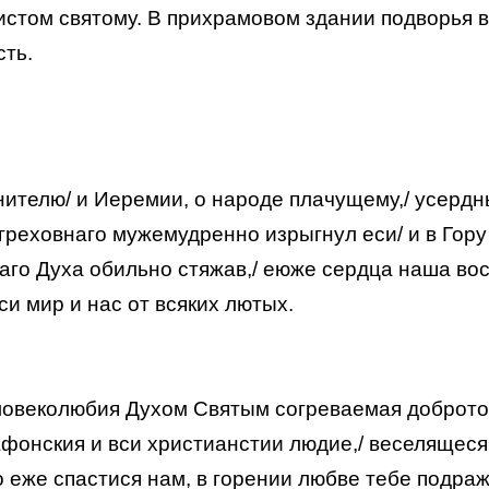
стом святому. В прихрамовом здании подворья в
сть.
ителю/ и Иеремии, о народе плачущему,/ усердн
 греховнаго мужемудренно изрыгнул еси/ и в Гор
таго Духа обильно стяжав,/ еюже сердца наша вос
си мир и нас от всяких лютых.
овеколюбия Духом Святым согреваемая доброто,/
Афонския и вси христианстии людие,/ веселящеся
во еже спастися нам, в горении любве тебе подр