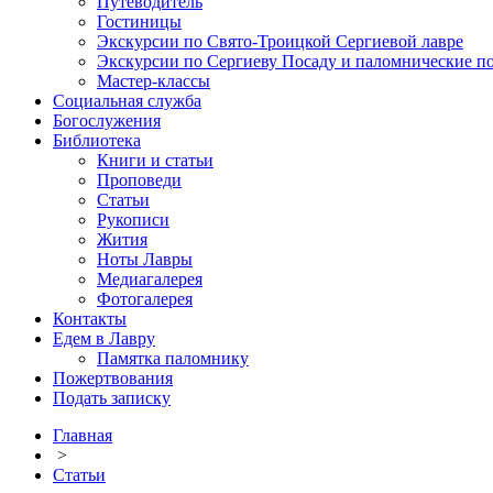
Путеводитель
Гостиницы
Экскурсии по Свято-Троицкой Сергиевой лавре
Экскурсии по Сергиеву Посаду и паломнические п
Мастер-классы
Социальная служба
Богослужения
Библиотека
Книги и статьи
Проповеди
Статьи
Рукописи
Жития
Ноты Лавры
Медиагалерея
Фотогалерея
Контакты
Едем в Лавру
Памятка паломнику
Пожертвования
Подать записку
Главная
>
Статьи