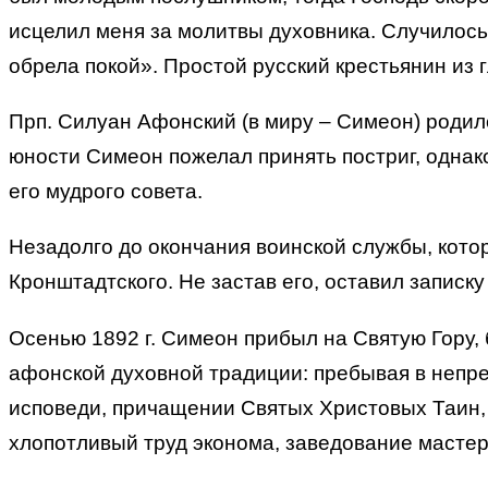
исцелил меня за молитвы духовника. Случилось э
обрела покой». Простой русский крестьянин из 
Прп. Силуан Афонский (в миру – Симеон) родилс
юности Симеон пожелал принять постриг, однако
его мудрого совета.
Незадолго до окончания воинской службы, кото
Кронштадтского. Не застав его, оставил записк
Осенью 1892 г. Симеон прибыл на Святую Гору
афонской духовной традиции: пребывая в непр
исповеди, причащении Святых Христовых Таин, 
хлопотливый труд эконома, заведование мастерс