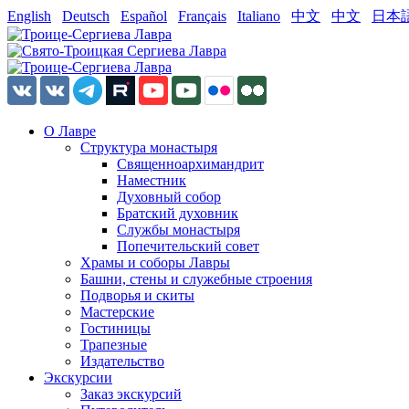
English
Deutsch
Español
Français
Italiano
中文
中文
日本
О Лавре
Структура монастыря
Священноархимандрит
Наместник
Духовный собор
Братский духовник
Службы монастыря
Попечительский совет
Храмы и соборы Лавры
Башни, стены и служебные строения
Подворья и скиты
Мастерские
Гостиницы
Трапезные
Издательство
Экскурсии
Заказ экскурсий