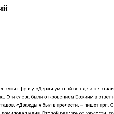
ий
спомнят фразу «Держи ум твой во аде и не отчаи
ана. Эти слова были откровением Божиим в ответ
авов. «Дважды я был в прелести, – пишет прп. С
помиловал меня. Второй раз уже от гордости, то