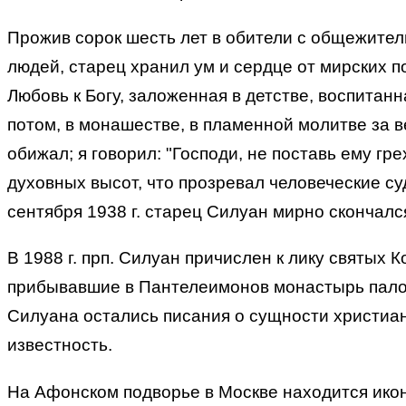
Прожив сорок шесть лет в обители с общежител
людей, старец хранил ум и сердце от мирских п
Любовь к Богу, заложенная в детстве, воспита
потом, в монашестве, в пламенной молитве за в
обижал; я говорил: "Господи, не поставь ему гр
духовных высот, что прозревал человеческие су
сентября 1938 г. старец Силуан мирно скончалс
В 1988 г. прп. Силуан причислен к лику святых 
прибывавшие в Пантелеимонов монастырь палом
Силуана остались писания о сущности христиа
известность.
На Афонском подворье в Москве находится икон