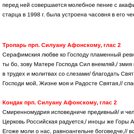
перед ней совершается молебное пение с акафи
старца в 1998 г. была устроена часовня в его че
Тропарь прп. Силуану Афонскому, глас 2
Серафимския любве ко Господу пламенный ревн
ты бо, зову Матере Господа Сил внемляй,/ змия
в трудех и молитвах со слезами/ благодать Свя
Господи мой, Жизне моя и Радосте Святая,// спа
Кондак прп. Силуану Афонскому, глас 2
Смиренномудрия исповедниче предивный/ и чел
Церковь Российская радуется,/ иноцы же Горы 
Егоже моли о нас, равноангельне боговедче,// 