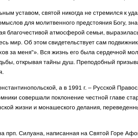
ьным уставом, святой никогда не стремился к уд
омыслов для молитвенного предстояния Богу, зная
нная благочестивой атмосферой семьи, выразилас
есь мир. Об этом свидетельствует сам подвижник:
ехов за меня"». Вся жизнь его была сердечной мо
дьбы, открывая тайны душ. Преподобный призывал
я.
Константинопольской, а в 1991 г. – Русской Прав
ники совершали поклонение честной главе старц
нской жизни и монашеского делания, переведенн
а прп. Силуана, написанная на Святой Горе Афо