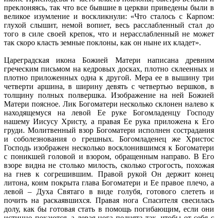
преклоняясь, так что все бывшие в церкви приведены были в
великое изумление и воскликнули: «Что сталось с Карпом:
глухой слышит, немой вопиет, весь расслабленный стал до
того в силе своей крепок, что и нерасслабленный не может
так скоро класть земные поклоны, как он ныне их кладет».
Цареградская икона Божией Матери написана древним
греческим письмом на кедровых досках, плотно склеенных и
плотно приложенных одна к другой. Мера ее в вышину три
четверти аршина, в ширину девять с четвертью вершков, в
толщину полных полвершка. Изображение на ней Божией
Матери поясное. Лик Богоматери несколько склонен налево к
находящемуся на левой Ее руке Богомладенцу Господу
нашему Иисусу Христу, а правая Ее рука приложена к Его
груди. Молитвенный взор Богоматери исполнен сострадания
и соболезнования о грешных. Богомладенец же Христос
Господь изображен несколько восклонившимся к Богоматери
с поникшей головой и взором, обращенным направо. В Его
взоре видна не столько милость, сколько строгость, похожая
на гнев к согрешившим. Правой рукой Он держит конец
литона, коим покрыта глава Богоматери и Ее правое плечо, а
левой – Духа Святаго в виде голубя, готового слететь и
почить на раскаявшихся. Правая нога Спасителя свесилась
долу, как бы готовая стать в помощь погибающим, если они
истинно покаются, а левая нога поднята так, чтобы от себя с