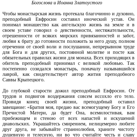
Богослова и Иоанна Златоустого
Чтобы монастырская жизнь протекала благочинно и духовно,
преподобный Евфросин составил иноческий устав. Он
понимал монашество как ангельскую жизнь на земле и в
своем уставе говорил о девственности, нестяжательности,
отрешенности от всяких мирских привязанностей и забот,
любви к брату до готовности положить за него душу, полном
отречении от своей воли и послушании, непрерывном труде
для Бога и для других, постоянной молитве и посте как
обязательных правилах жизни для монаха. Всех приходящих в
обитель преподобный принимал с великой любовью. Так
постепенно созидался монастырь, поначалу называвшийся
лаврой, как свидетельствует автор жития преподобного
Саввы Крыпецкого.
До глубокой старости дожил преподобный Евфросин. От
трудов и подвигов воздержания совсем иссохло его тело.
Провидя конец своей жизни, преподобный оставил
завещание: «Братия моя, предаю вас всемогущему Богу и Его
Пречистой Матери, да будет Она, всемилостивая, вам
прибежищем и стеною от всех напастей и искушений
диавольских. Украшайтесь смирением, нелицемерно любите
друг друга, не забывайте страннолюбия, храните чистоту
душевную и телесную, ни во что считайте честь и славу