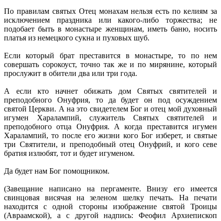
По правилам святых Отец монахам нельзя есть по келиям за
исключением праздника или какого-либо торжества; не
подобает быть в монастыре женщинам, иметь баню, носить
платья из немецкого сукна и пуховых шуб.
Если который брат преставится в монастыре, то по нем
совершать сорокоуст, точно так же и по мирянине, который
прослужит в обители два или три года.
А если кто начнет обижать дом Святых святителей и
преподобного Онуфрия, то да будет он под осуждением
святой Церкви. А на это свидетелем Бог и отец мой духовный
игумен Харалампий, служитель Святых святителей и
преподобного отца Онуфрия. А когда преставится игумен
Харалампий, то после его жизни кого Бог изберет, и святые
три Святители, и преподобный отец Онуфрий, и кого севе
братия излюбят, тот и будет игуменом.
Да будет нам Бог помощником.
(Завещание написано на пергаменте. Внизу его имеется
свинцовая висячая на зеленом шелку печать. На печати
находится с одной стороны изображение святой Троицы
(Авраамской), а с другой надпись: Феофил Архиепископ