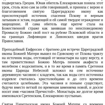
подверглась Греция. Юная обитель Елеазаровская поняла этот
урок, столь ясно сам за себя говоривший, и приняла с верою и
благоговением святую Цареградскую икону как
приснотекущий источник спасения Пскову и верным
латышам и эстам, подающий и ей самой твердое ограждение и
защищение. И сама обитель еще крепче стала на
Божественной страже как занявшая по неисповедимому
Промыслу Божию свой пост на рубеже Псковской области и
на границах Лифлянции и Ливонских шведов врагов
Православия.
Преподобный Евфросин с братиею для встречи Цареградской
иконы Божией Матери вышел по Гдовскому от Пскова тракту
на источник воды, отстоящий от монастыря на одну версту, и
там приветствовал Божию Матерь пением акафиста и
молебном с водосвятием, и в то же время в память Сретения
иконы Царицы Небесной заложил на сем источнике
деревянную часовню с кладезем, так как воды сего источника
издревле считались христолюбцами и до сего времени
считаются целебными. Эта часовня и поныне существует,
будучи вместо ветхой по временам заменяема новой, и доселе
носит имя «часовня Пречистой». Монастырь же долгое время
именовался Сретенским, Елеазаровою пустынью.
Святая Цареградская икона Божией Матери со времени