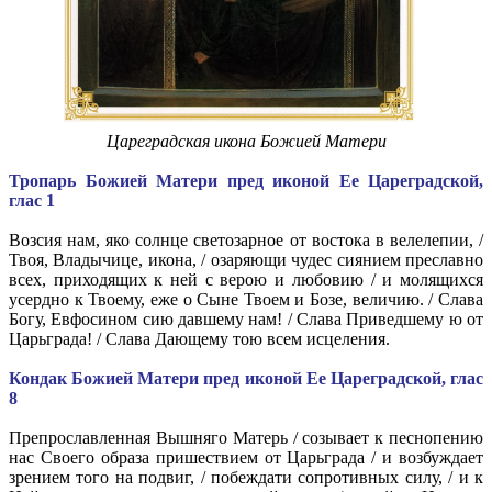
Цареградская икона Божией Матери
Тропарь Божией Матери пред иконой Ее Цареградской,
глас 1
Возсия нам, яко солнце светозарное от востока в велелепии, /
Твоя, Владычице, икона, / озаряющи чудес сиянием преславно
всех, приходящих к ней с верою и любовию / и молящихся
усердно к Твоему, еже о Сыне Твоем и Бозе, величию. / Слава
Богу, Евфосином сию давшему нам! / Слава Приведшему ю от
Царьграда! / Слава Дающему тою всем исцеления.
Кондак Божией Матери пред иконой Ее Цареградской, глас
8
Препрославленная Вышняго Матерь / созывает к песнопению
нас Своего образа пришествием от Царьграда / и возбуждает
зрением того на подвиг, / побеждати сопротивных силу, / и к