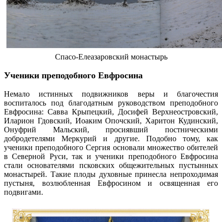
Спасо-Елеазаровский монастырь
Ученики преподобного Евфросина
Немало истинных подвижников веры и благочестия
воспиталось под благодатным руководством преподобного
Евфросина: Савва Крыпецкий, Досифей Верхнеостровский,
Иларион Гдовский, Иоаким Опочский, Харитон Кудинский,
Онуфрий Мальский, просиявший постническими
добродетелями Меркурий и другие. Подобно тому, как
ученики преподобного Сергия основали множество обителей
в Северной Руси, так и ученики преподобного Евфросина
стали основателями псковских общежительных пустынных
монастырей. Такие плоды духовные принесла непроходимая
пустыня, возлюбленная Евфросином и освященная его
подвигами.