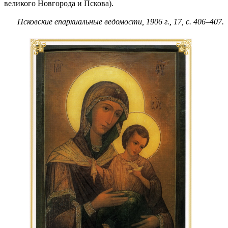
великого Новгорода и Пскова).
Псковские епархиальные ведомости, 1906 г., 17, с. 406–407.