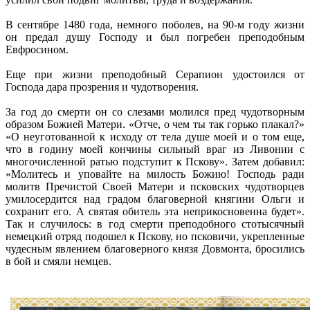
В сентябре 1480 года, немного поболев, на 90-м году жизни
он предал душу Господу и был погребен преподобным
Евфросином.
Еще при жизни преподобный Серапион удостоился от
Господа дара прозрения и чудотворения.
За год до смерти он со слезами молился пред чудотворным
образом Божией Матери. «Отче, о чем ты так горько плакал?»
«О неуготованной к исходу от тела душе моей и о том еще,
что в годину моей кончины сильный враг из Ливонии с
многочисленной ратью подступит к Пскову». Затем добавил:
«Молитесь и уповайте на милость Божию! Господь ради
молитв Пречистой Своей Матери и псковских чудотворцев
умилосердится над градом благоверной княгини Ольги и
сохранит его. А святая обитель эта неприкосновенна будет».
Так и случилось: в год смерти преподобного стотысячный
немецкий отряд подошел к Пскову, но псковичи, укрепленные
чудесным явлением благоверного князя Довмонта, бросились
в бой и смяли немцев.