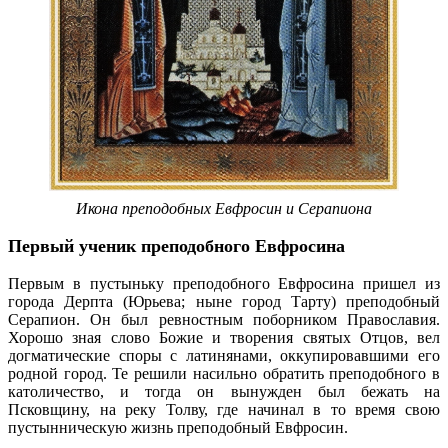
Икона преподобных Евфросин и
Серапиона
Первый ученик преподобного Евфросина
Первым в пустыньку преподобного Евфросина пришел из
города Дерпта (Юрьева; ныне город Тарту) преподобный
Серапион. Он был ревностным поборником Православия.
Хорошо зная слово Божие и творения святых Отцов, вел
догматические споры с латинянами, оккупировавшими его
родной город. Те решили насильно обратить преподобного в
католичество, и тогда он вынужден был бежать на
Псковщину, на реку Толву, где начинал в то время свою
пустынническую жизнь преподобный Евфросин.