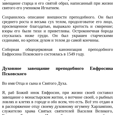
завещание старца и его святой образ, написанный при жизни
святого его учеником Игнатием.
Сохранилось описание внешности преподобного. Он был
среднего роста и весьма сух телом, продолговатое его лицо,
просвещенное благодатью, выражало кротость и смирение;
взоры его были тихи и приветливы. Остроконечная борода
спускалась ниже груди. Он был украшен старческими
сединами, но крепок духом и телом до самой кончины.
Соборная общецерковная канонизация преподобного
Евфросина Псковского состоялась в 1549 году.
Духовное завещание преподобного Евфросина
Псковского
Во имя Отца и сына и Святого Духа.
Я, раб Божий инок Евфросин, при жизни своей составил
завещание о монастырском житии, о вотчине своей, о рыбных
ловлях и клетях в городе и обо всем, что есть. Всё это отдаю я
в распоряжение отцу своему духовному игумену Харлампию,
служителю храма Святых святителей Василия Великого,