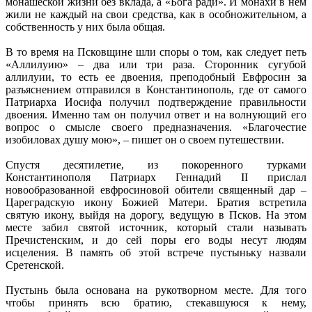
монашеской жизни без вклада, а «Бога ради». И монахи в нем
жили не каждый на свои средства, как в особножительном, а
собственность у них была общая.
В то время на Псковщине шли споры о том, как следует петь
«Аллилуию» – два или три раза. Сторонник сугубой
аллилуии, то есть ее двоения, преподобный Евфросин за
разъяснением отправился в Константинополь, где от самого
Патриарха Иосифа получил подтверждение правильности
двоения. Именно там он получил ответ и на волнующий его
вопрос о смысле своего предназначения. «Благочестие
изобиловах душу мою», – пишет он о своем путешествии.
Спустя десятилетие, из покоренного турками
Константинополя Патриарх Геннадий II прислал
новообразованной евфросиновой обители священный дар –
Цареградскую икону Божией Матери. Братия встретила
святую икону, выйдя на дорогу, ведущую в Псков. На этом
месте забил святой источник, который стали называть
Пречистенским, и до сей поры его воды несут людям
исцеления. В память об этой встрече пустыньку назвали
Сретенской.
Пустынь была основана на рукотворном месте. Для того
чтобы принять всю братию, стекавшуюся к нему,