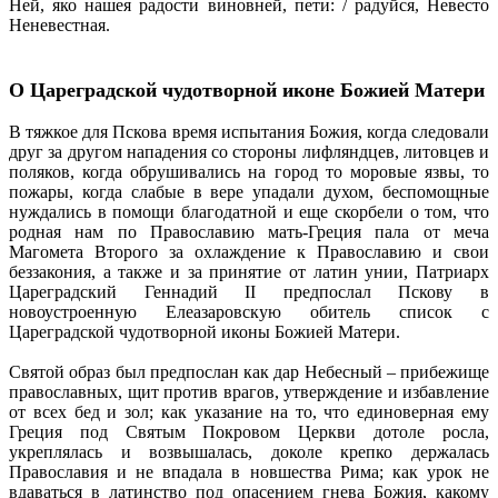
Ней, яко нашея радости виновней, пети: / радуйся, Невесто
Неневестная.
О Цареградской чудотворной иконе Божией Матери
В тяжкое для Пскова время испытания Божия, когда следовали
друг за другом нападения со стороны лифляндцев, литовцев и
поляков, когда обрушивались на город то моровые язвы, то
пожары, когда слабые в вере упадали духом, беспомощные
нуждались в помощи благодатной и еще скорбели о том, что
родная нам по Православию мать-Греция пала от меча
Магомета Второго за охлаждение к Православию и свои
беззакония, а также и за принятие от латин унии, Патриарх
Цареградский Геннадий II предпослал Пскову в
новоустроенную Елеазаровскую обитель список с
Цареградской чудотворной иконы Божией Матери.
Святой образ был предпослан как дар Небесный – прибежище
православных, щит против врагов, утверждение и избавление
от всех бед и зол; как указание на то, что единоверная ему
Греция под Святым Покровом Церкви дотоле росла,
укреплялась и возвышалась, доколе крепко держалась
Православия и не впадала в новшества Рима; как урок не
вдаваться в латинство под опасением гнева Божия, какому