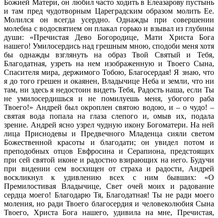
Божией Матери, он любил часто ходить в Елеазарову пустынь
и там пред чудотворным Цареградским образом молить Ее.
Молился он всегда усердно. Однажды при совершении
молебна с водосвятием он плакал горько и взывал из глубины
души: «Пречистая Дево Богородице, Мати Христа Бога
нашего! Умилосердись над грешным мною, сподоби меня хотя
бы однажды взглянуть на образ Твой Святый и Тебя,
Благодатная, узреть на нем изображенную и Твоего Сына,
Спасителя мира, держимого Тобою, Благосердая! Я знаю, что
я до того грешен и окаянен, Владычице Неба и земли, что ни
там, ни здесь я недостоин видеть Тебя, Радость наша, если Ты
не умилосердишься и не помилуешь меня, убогого раба
Твоего!» Андрей был окроплен святою водою, и – о чудо! –
святая вода попала на глаза слепого и, омыв их, подала
зрение. Андрей ясно узрел чудную икону Богоматери. На ней
лица Приснодевы и Предвечного Младенца сияли светом
Божественной красоты и благодати; он увидел потом и
преподобных отцов Евфросина и Серапиона, предстоящих
при сей святой иконе и радостно взирающих на него. Будучи
при видении сем восхищен от страха и радости, Андрей
воскликнул к удивлению всех с ним бывших: «О
Премилостивая Владычице, Свет очей моих и радование
сердца моего! Благодарю Тя, Благодатная! Ты не ради моего
моления, но ради Твоего благосердия и человеколюбия Сына
Твоего, Христа Бога нашего, удивила на мне, Пречистая,