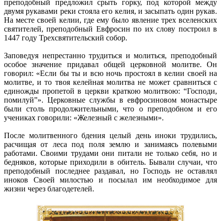
преподобный предложил срыть горку, под которой между
двумя рукавами реки стояла его келия, и засыпать один рукав.
На месте своей келии, где ему было явление трех вселенских
святителей, преподобный Евфросин по их слову построил в
1447 году Трехсвятительский собор.
Заповедуя непрестанно трудиться и молиться, преподобный
особое значение придавал общей церковной молитве. Он
говорил: «Если бы ты и всю ночь простоял в келии своей на
молитве, и то твоя келейная молитва не может сравниться с
единожды пропетой в церкви краткою молитвою: “Господи,
помилуй”». Церковные службы в евфросиновом монастыре
были столь продолжительными, что о преподобном и его
учениках говорили: «Железный с железными».
После молитвенного бдения целый день иноки трудились,
расчищая от леса под поля землю и занимаясь полевыми
работами. Своими трудами они питали не только себя, но и
бедняков, которые приходили в обитель. Бывали случаи, что
преподобный последнее раздавал, но Господь не оставлял
иноков Своей милостью и посылал им необходимое для
жизни через благодетелей.