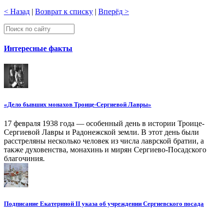
< Назад
|
Возврат к списку
|
Вперёд >
Интересные факты
«Дело бывших монахов Троице-Сергиевой Лавры»
17 февраля 1938 года — особенный день в истории Троице-
Сергиевой Лавры и Радонежской земли. В этот день были
расстреляны несколько человек из числа лаврской братии, а
также духовенства, монахинь и мирян Сергиево-Посадского
благочиния.
Подписание Екатериной II указа об учреждении Сергиевского посада