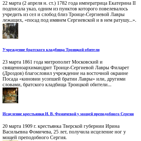
22 марта (2 апреля н. ст.) 1782 года императрица Екатерина II
подписала указ, одним из пунктов которого повелевалось
учредить из сел и слобод близ Троице-Сергиевой Лавры
лежащих, «посад под имянем Сергиевской и в нем ратушу...».
Учреждение братского кладбища Троицкой обители
23 марта 1861 года митрополит Московский и
священноархимандрит Троице-Сергиевой Лавры Филарет
(Дроздов) благословил учреждение на восточной окраине
Посада «киновии усопшей братии Лавры» или, другими
словами, братского кладбища Троицкой обители...
Исцеление крестьянки И. В. Фомичевой у мощей преподобного Сергия
20 марта 1909 г. крестьянка Тверской губернии Ирина
Васильевна Фомичева, 25 лет, получила исцеление ног у
мощей преподобного Сергия.