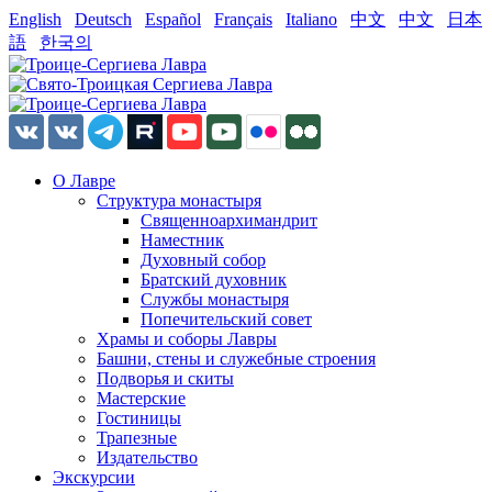
English
Deutsch
Español
Français
Italiano
中文
中文
日本
語
한국의
О Лавре
Структура монастыря
Священноархимандрит
Наместник
Духовный собор
Братский духовник
Службы монастыря
Попечительский совет
Храмы и соборы Лавры
Башни, стены и служебные строения
Подворья и скиты
Мастерские
Гостиницы
Трапезные
Издательство
Экскурсии