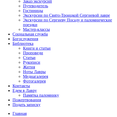
Заказ экскурсий
Путеводитель
Гостиницы
Экскурсии по Свято-Троицкой Сергиевой лавре
Экскурсии по Сергиеву Посаду и паломнические
поездки
Мастер-классы
Социальная служба
Богослужения
Библиотека
Книги и статьи
Проповеди
Статьи
Рукописи
Жития
Ноты Лавры
Медиагалерея
Фотогалерея
Контакты
Едем в Лавру
Памятка паломнику
Пожертвования
Подать записку
Главная