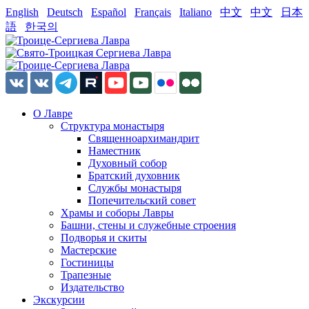
English
Deutsch
Español
Français
Italiano
中文
中文
日本
語
한국의
О Лавре
Структура монастыря
Священноархимандрит
Наместник
Духовный собор
Братский духовник
Службы монастыря
Попечительский совет
Храмы и соборы Лавры
Башни, стены и служебные строения
Подворья и скиты
Мастерские
Гостиницы
Трапезные
Издательство
Экскурсии