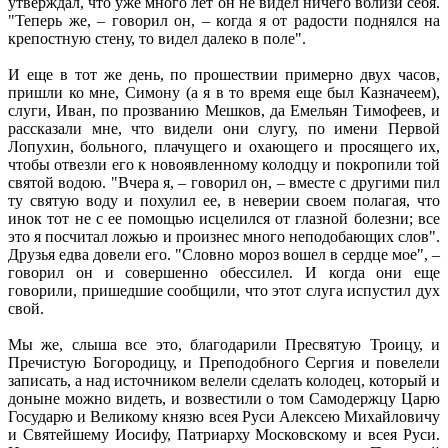
утверждал, что уже много лет он не видел ничего вблизи себя.
"Теперь же, – говорил он, – когда я от радости поднялся на
крепостную стену, то видел далеко в поле".
И еще в тот же день, по прошествии примерно двух часов,
пришли ко мне, Симону (а я в то время еще был Казначеем),
слуги, Иван, по прозванию Мешков, да Емельян Тимофеев, и
рассказали мне, что видели они слугу, по имени Первой
Лопухин, больного, плачущего и охающего и просящего их,
чтобы отвезли его к новоявленному колодцу и покропили той
святой водою. "Вчера я, – говорил он, – вместе с другими пил
ту святую воду и похулил ее, в неверии своем полагая, что
инок тот не с ее помощью исцелился от глазной болезни; все
это я посчитал ложью и произнес много неподобающих слов".
Друзья едва довели его. "Словно мороз вошел в сердце мое", –
говорил он и совершенно обессилел. И когда они еще
говорили, пришедшие сообщили, что этот слуга испустил дух
свой.
Мы же, слыша все это, благодарили Пресвятую Троицу, и
Пречистую Богородицу, и Преподобного Сергия и повелели
записать, а над источником велели сделать колодец, который и
доныне можно видеть, и возвестили о том Самодержцу Царю
Государю и Великому князю всея Руси Алексею Михайловичу
и Святейшему Иосифу, Патриарху Московскому и всея Руси.