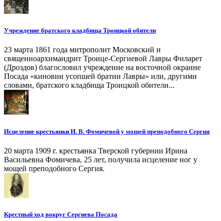
Учреждение братского кладбища Троицкой обители
23 марта 1861 года митрополит Московский и
священноархимандрит Троице-Сергиевой Лавры Филарет
(Дроздов) благословил учреждение на восточной окраине
Посада «киновии усопшей братии Лавры» или, другими
словами, братского кладбища Троицкой обители...
Исцеление крестьянки И. В. Фомичевой у мощей преподобного Сергия
20 марта 1909 г. крестьянка Тверской губернии Ирина
Васильевна Фомичева, 25 лет, получила исцеление ног у
мощей преподобного Сергия.
Крестный ход вокруг Сергиева Посада