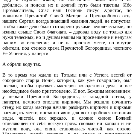
добились, и поиски их и долгий путь были тщетны. Ибо
Промыслитель, Спас наш Господь Иисус Христос, по
молитвам Пречистой Своей Матери и Преподобного отца
нашего Сергия, всегда знающий желания людей, не попустил,
чтобы такое дело было сотворено руками человеческими, но
излиял свыше Свою благодать – даровал воду не только для
нужд телесных, но и душам нашим на просвещение и недугам
нашим во исцеление, и не на простом месте, но внутри
обители, под стеною храма Пречистой Богородицы, честного
Ее Успения, у паперти.
А обрели воду так.
В то время мы ждали из Тотьмы или с Устюга вестей от
соборного старца Ионы, который, как уже говорилось, был
послан, чтобы призвать мастеров колодезного дела, и все
необходимое было приготовлено. И вот, Божиим мановением,
у церкви Пречистой Богородицы, с западной стены, у
паперти, немного оползли кирпичи. Мы решили починить
стену, но когда мастера начали разбирать кирпичи и кирками
расчищать место, внезапно явно для всех пробился источник
воды, чистой, как зеркало, и словно силою Божией
отделяющей от себя всякую грязь: сколько ни копали и ни
мутили воду, она опять становилась чистой, как стекло.