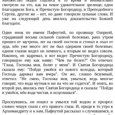
Множество людей сошлись в то время и внимательно
смотрели на это, как на некое удивительное зрелище; одни
благодарили Бога, и Пречистую Богородицу, и Преподобного
Сергия, другие же – нет, но даже говорили хульные слова. И
уже на следующий день явилось доказательство Божией
благодати.
Один инок по имени Пафнутий, по прозвищу Озорной,
страдавший весьма сильной глазной болезнью, рано утром
пришел от заутрени, лег на своей постели и стонал и охал от
зуда, ибо уже много лет он был одержим своей болезнью:
одним глазом видел он немного, а вторым не видел совсем.
Наконец, он задремал, и вот видит Пречистую Богородицу,
говорящую ему как наяву: "Чем ты болен?" Он отвечал:
"Глаза, Госпожа моя, болят у меня". И Святая Богородица
сказала ему: "Пойди умойся из нового колодца, который
Господь даровал вам вчера". Он же, словно безумный,
ответил: "Не смею, Госпожа моя, умыться; ведь многие
говорят, что вода мутная и ни на что не годится". И опять, во
второй раз, явилась ему Святая Богородица и сказала: "Пойди
и умойся, ибо вода чистая, и исцелишься".
Проснувшись, он пошел и умылся той водою и прозрел:
словно чешуя спала с его правого глаза. И, придя в то утро к
Архимандриту и к нам, Пафнутий рассказал о случившемся, и