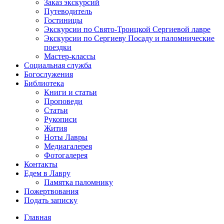
Заказ экскурсий
Путеводитель
Гостиницы
Экскурсии по Свято-Троицкой Сергиевой лавре
Экскурсии по Сергиеву Посаду и паломнические
поездки
Мастер-классы
Социальная служба
Богослужения
Библиотека
Книги и статьи
Проповеди
Статьи
Рукописи
Жития
Ноты Лавры
Медиагалерея
Фотогалерея
Контакты
Едем в Лавру
Памятка паломнику
Пожертвования
Подать записку
Главная