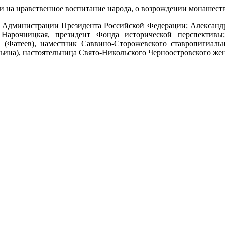
 на нравственное воспитание народа, о возрождении монашеств
ль Администрации Президента Российской Федерации; Александ
Нарочницкая, президент Фонда исторической перспективы;
 (Фатеев), наместник Саввино-Сторожевского ставропигиаль
ина), настоятельница Свято-Никольского Черноостровского жен