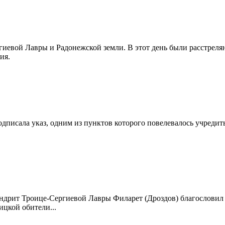
иевой Лавры и Радонежской земли. В этот день были расстреляны
ия.
I подписала указ, одним из пунктов которого повелевалось учред
ндрит Троице-Сергиевой Лавры Филарет (Дроздов) благословил
ицкой обители...