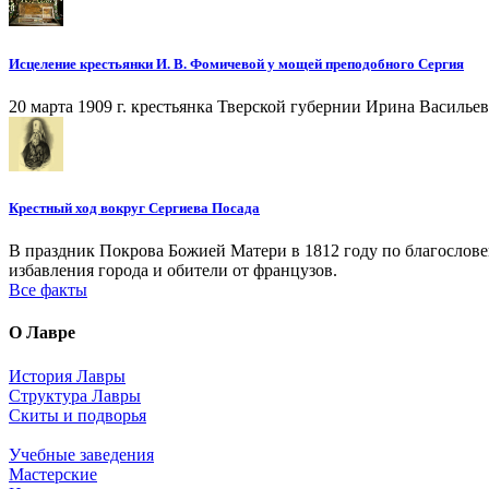
Исцеление крестьянки И. В. Фомичевой у мощей преподобного Сергия
20 марта 1909 г. крестьянка Тверской губернии Ирина Василье
Крестный ход вокруг Сергиева Посада
В праздник Покрова Божией Матери в 1812 году по благослов
избавления города и обители от французов.
Все факты
О Лавре
История Лавры
Структура Лавры
Скиты и подворья
Учебные заведения
Мастерские