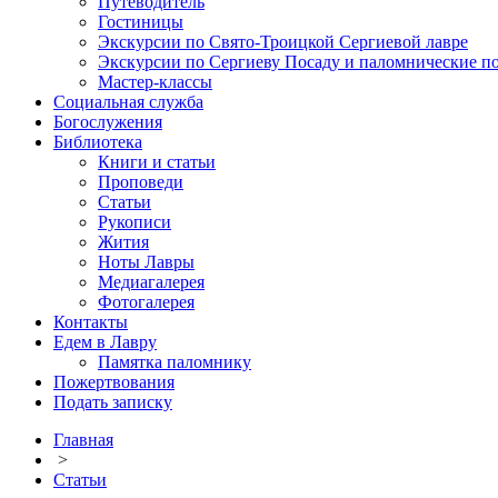
Путеводитель
Гостиницы
Экскурсии по Свято-Троицкой Сергиевой лавре
Экскурсии по Сергиеву Посаду и паломнические п
Мастер-классы
Социальная служба
Богослужения
Библиотека
Книги и статьи
Проповеди
Статьи
Рукописи
Жития
Ноты Лавры
Медиагалерея
Фотогалерея
Контакты
Едем в Лавру
Памятка паломнику
Пожертвования
Подать записку
Главная
>
Статьи