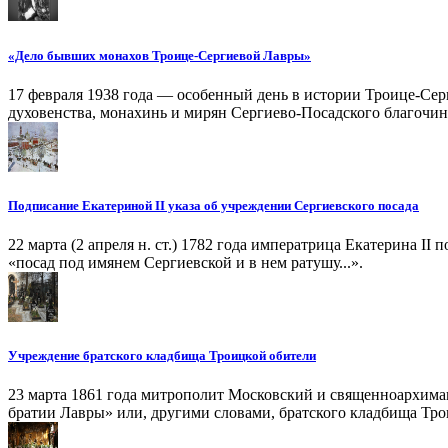
«Дело бывших монахов Троице-Сергиевой Лавры»
17 февраля 1938 года — особенный день в истории Троице-Серг
духовенства, монахинь и мирян Сергиево-Посадского благочин
Подписание Екатериной II указа об учреждении Сергиевского посада
22 марта (2 апреля н. ст.) 1782 года императрица Екатерина I
«посад под имянем Сергиевской и в нем ратушу...».
Учреждение братского кладбища Троицкой обители
23 марта 1861 года митрополит Московский и священноархима
братии Лавры» или, другими словами, братского кладбища Тро