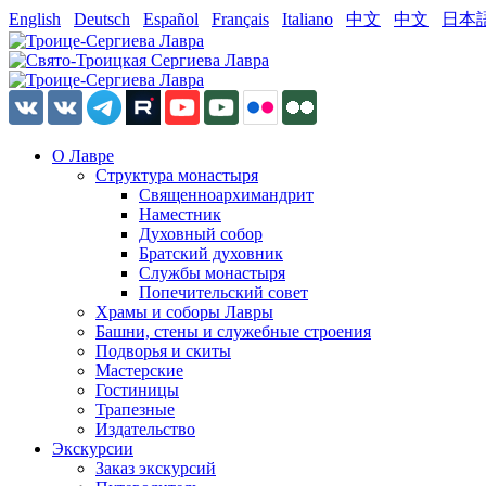
English
Deutsch
Español
Français
Italiano
中文
中文
日本
О Лавре
Структура монастыря
Священноархимандрит
Наместник
Духовный собор
Братский духовник
Службы монастыря
Попечительский совет
Храмы и соборы Лавры
Башни, стены и служебные строения
Подворья и скиты
Мастерские
Гостиницы
Трапезные
Издательство
Экскурсии
Заказ экскурсий