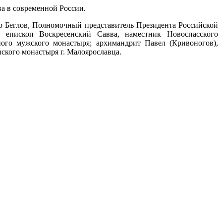
а в современной России.
р Беглов, Полномочный представитель Президента Российской
 епископ Воскресенский Савва, наместник Новоспасского
ного мужского монастыря; архимандрит Павел (Кривоногов),
ского монастыря г. Малоярославца.