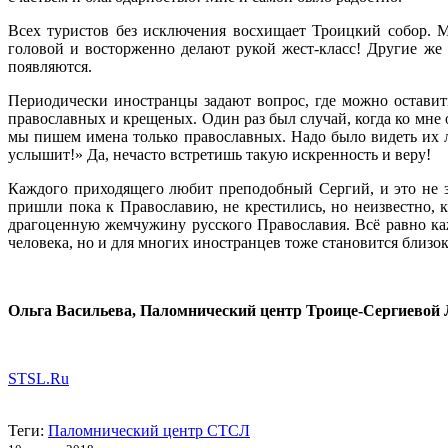
Всех туристов без исключения восхищает Троицкий собор. 
головой и восторженно делают рукой жест-класс! Другие же 
появляются.
Периодически иностранцы задают вопрос, где можно оставить
православных и крещеных. Один раз был случай, когда ко мне 
мы пишем имена только православных. Надо было видеть их л
услышит!» Да, нечасто встретишь такую искренность и веру!
Каждого приходящего любит преподобный Сергий, и это не з
пришли пока к Православию, не крестились, но неизвестно, ка
драгоценную жемчужину русского Православия. Всё равно каж
человека, но и для многих иностранцев тоже становится близок
Ольга Васильева, Паломнический центр Троице-Сергиевой
STSL.Ru
Теги:
Паломнический центр СТСЛ