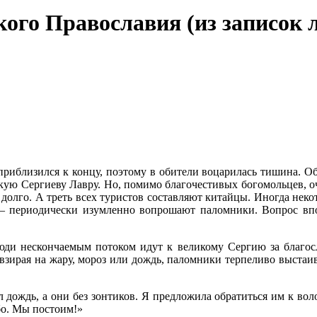
ого Православия (из записок л
риблизился к концу, поэтому в обители воцарилась тишина. Об
кую Сергиеву Лавру. Но, помимо благочестивых богомольцев, оч
долго. А треть всех туристов составляют китайцы. Иногда неко
 – периодически изумленно вопрошают паломники. Вопрос вп
юди нескончаемым потоком идут к великому Сергию за благос
евзирая на жару, мороз или дождь, паломники терпеливо выста
 дождь, а они без зонтиков. Я предложила обратиться им к во
бо. Мы постоим!»