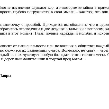
Многие изумленно слушают хор, а некоторые китайцы в прямом
просто глубоко погружаются в свои мысли – кажется, что они 
 записочку с просьбой. Приходится им объяснять, что в церк
обратилась переводчица и две девушки итальянки с вопросом, ка
ица в этот момент! Глаза, полные надежды и мольбы, и искренн
ависит от национальности или положения в обществе: каждый
к сложится их дальнейшая судьба. Возможно, не сразу – через 
дый из них чувствует особую благодать этого святого места.
 и дорог наш молитвенник и ходатай пред Богом...
 Лавры