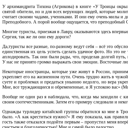
У архимандрита Тихона (Агрикова) в книге «У Троицы окрыл
святой обители, но и для всех верующих людей, которые мол
считает своими чадами, учениками. И они ему очень милы и до
Преподобного. А порой вообще ощущается, что преподобный Сер
Многие туристы, приезжая в Лавру, оказываются здесь впервы
Сергия, так же ли они ему дороги?
Да,туристы все разные, по-разному ведут себя – всё это обус
единственная их цель успеть сделать удачное фото. Но это не
аплодировать. Так они были рады, что, проделав долгий путь,
У нас не принято громко выражать свои эмоции. Восточные люд
Некоторые иностранцы, которые уже живут в России, принима
укрепляет его на жизненном пути. Очень трудно жить в чужой 
суете и проблемах и предаться унынию недолго, но вера укре
Мне, все труждающиеся и обремененные, и Я успокою вас» (Мф. 
Вообще не один раз я наблюдала, что, когда мы заходили с к
своим соотечественникам. Затем его примеру следовали и не
Однажды турлидер китайской группы обратился ко мне в Трои
было. «А как креститься нужно?» Я ему показала, как правил
гость также отказался подойти первым – пропустил меня вперёд
счастьем и благодарностью! Мне и самой было радостно.