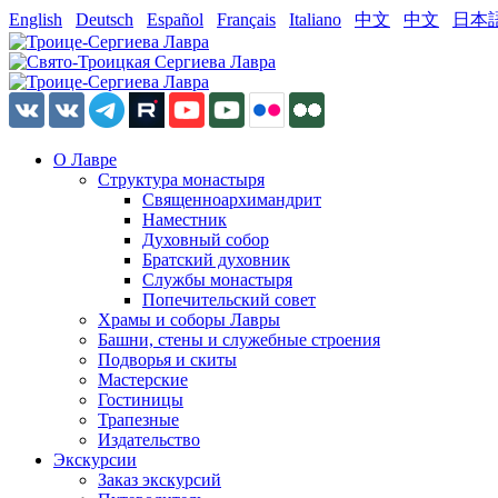
English
Deutsch
Español
Français
Italiano
中文
中文
日本
О Лавре
Структура монастыря
Священноархимандрит
Наместник
Духовный собор
Братский духовник
Службы монастыря
Попечительский совет
Храмы и соборы Лавры
Башни, стены и служебные строения
Подворья и скиты
Мастерские
Гостиницы
Трапезные
Издательство
Экскурсии
Заказ экскурсий