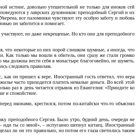
ой истине, довольно утешительной не только для иноков сей
споведуются у лаврских духовников: преподобный Сергий и их
 Уверена, все паломники чувствуют эту особую заботу и любовь
овью он заботится и помогает.
 участвуют, но даже некрещеные. Но кто они для преподобного
ся, что некоторые из них порой слишком шумные, а иногда, что
ии. Как только мы вошли в обитель, они сразу же стали громко
то мы должны вести себя в монастыре благоговейно, не шуметь.
ись следовать правилам.
 как он пришел к вере. Иностранный гость ответил, что вера
 жилье часто приходится платить немалые деньги. Во всей этой
лько раз в день читается отрывок из Евангелия: «Приидите ко
ше и спокойствие.
перед иконами, крестился, потом по-китайски что-то объяснял
ку преподобного Сергия. Было утро, будний день, очереди не
у – иди ты со мной», – испуганно шепнул китаец. Иностранный
делал ли он это правильно, но потом его глаза светились таким