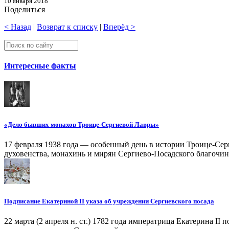
10 января 2018
Поделиться
< Назад
|
Возврат к списку
|
Вперёд >
Интересные факты
«Дело бывших монахов Троице-Сергиевой Лавры»
17 февраля 1938 года — особенный день в истории Троице-Серг
духовенства, монахинь и мирян Сергиево-Посадского благочин
Подписание Екатериной II указа об учреждении Сергиевского посада
22 марта (2 апреля н. ст.) 1782 года императрица Екатерина I