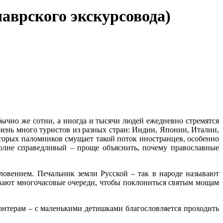
аврского экскурсовода)
ычно же сотни, а иногда и тысячи людей ежедневно стремятся
ень много туристов из разных стран: Индии, Японии, Италии,
торых паломников смущает такой поток иностранцев, особенно
олне справедливый – проще объяснить, почему православные
ловением. Печальник земли Русской – так в народе называют
ивают многочасовые очереди, чтобы поклониться святым мощам
лонтерам – с маленькими детишками благословляется проходить