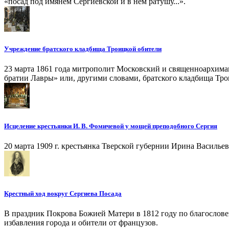
«посад под имянем Сергиевской и в нем ратушу...».
Учреждение братского кладбища Троицкой обители
23 марта 1861 года митрополит Московский и священноархима
братии Лавры» или, другими словами, братского кладбища Тро
Исцеление крестьянки И. В. Фомичевой у мощей преподобного Сергия
20 марта 1909 г. крестьянка Тверской губернии Ирина Василье
Крестный ход вокруг Сергиева Посада
В праздник Покрова Божией Матери в 1812 году по благослов
избавления города и обители от французов.