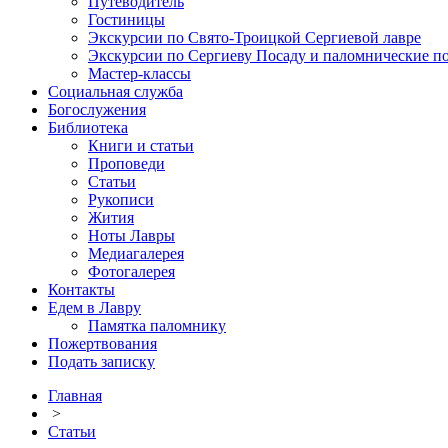
Путеводитель
Гостиницы
Экскурсии по Свято-Троицкой Сергиевой лавре
Экскурсии по Сергиеву Посаду и паломнические п
Мастер-классы
Социальная служба
Богослужения
Библиотека
Книги и статьи
Проповеди
Статьи
Рукописи
Жития
Ноты Лавры
Медиагалерея
Фотогалерея
Контакты
Едем в Лавру
Памятка паломнику
Пожертвования
Подать записку
Главная
>
Статьи