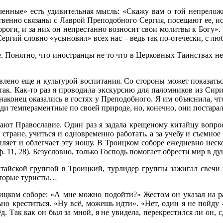
енные» есть удивительная мысль: «Скажу вам о той непреложн
итвенно связаны с Лаврой Преподобного Сергия, посещают ее, и
роги, и за них он непрестанно возносит свои молитвы к Богу».
гий словно «усыновил» всех нас – ведь так по-отечески, с люб
е. Понятно, что иностранцы не то что в Церковных Таинствах не
ловлено еще и культурой воспитания. Со стороны может показать
 так. Как-то раз я проводила экскурсию для паломников из Сир
 наконец оказались в гостях у Преподобного. Я им объяснила, ч
и темпераментные по своей природе, но, конечно, они постарал
ют Православие. Один раз я задала крещеному китайцу вопрос,
стране, учиться и одновременно работать, а за учебу и съемное
пляет и облегчает эту ношу. В Троицком соборе ежедневно неско
11, 28). Безусловно, только Господь помогает обрести мир в ду
итайской группой в Троицкий, турлидер группы зажигал свечи 
которые туристы…
цком соборе: «А мне можно подойти?» Жестом он указал на ра
ьно креститься. «Ну всё, можешь идти». «Нет, один я не пойд
. Так как он был за мной, я не увидела, перекрестился ли он, с