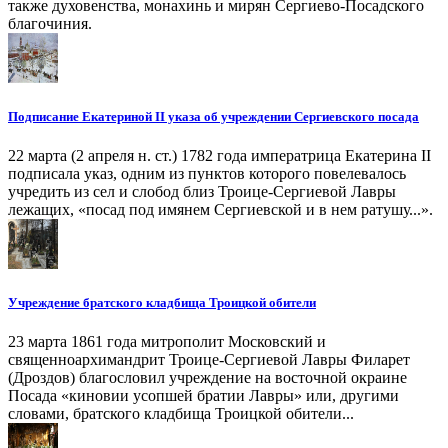
также духовенства, монахинь и мирян Сергиево-Посадского
благочиния.
Подписание Екатериной II указа об учреждении Сергиевского посада
22 марта (2 апреля н. ст.) 1782 года императрица Екатерина II
подписала указ, одним из пунктов которого повелевалось
учредить из сел и слобод близ Троице-Сергиевой Лавры
лежащих, «посад под имянем Сергиевской и в нем ратушу...».
Учреждение братского кладбища Троицкой обители
23 марта 1861 года митрополит Московский и
священноархимандрит Троице-Сергиевой Лавры Филарет
(Дроздов) благословил учреждение на восточной окраине
Посада «киновии усопшей братии Лавры» или, другими
словами, братского кладбища Троицкой обители...