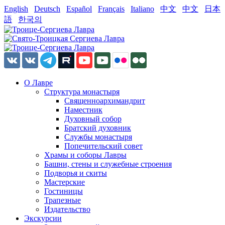
English
Deutsch
Español
Français
Italiano
中文
中文
日本
語
한국의
О Лавре
Структура монастыря
Священноархимандрит
Наместник
Духовный собор
Братский духовник
Службы монастыря
Попечительский совет
Храмы и соборы Лавры
Башни, стены и служебные строения
Подворья и скиты
Мастерские
Гостиницы
Трапезные
Издательство
Экскурсии