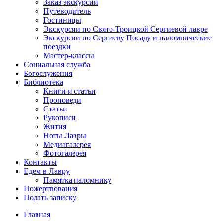
Заказ экскурсий
Путеводитель
Гостиницы
Экскурсии по Свято-Троицкой Сергиевой лавре
Экскурсии по Сергиеву Посаду и паломнические
поездки
Мастер-классы
Социальная служба
Богослужения
Библиотека
Книги и статьи
Проповеди
Статьи
Рукописи
Жития
Ноты Лавры
Медиагалерея
Фотогалерея
Контакты
Едем в Лавру
Памятка паломнику
Пожертвования
Подать записку
Главная