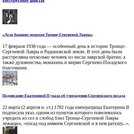
Интересные факты
«Дело бывших монахов Троице-Сергиевой Лавры»
17 февраля 1938 года — особенный день в истории Троице-
Сергиевой Лавры и Радонежской земли. В этот день были
расстреляны несколько человек из числа лаврской братии, а
также духовенства, монахинь и мирян Сергиево-Посадского
благочиния.
Подписание Екатериной II указа об учреждении Сергиевского посада
22 марта (2 апреля н. ст.) 1782 года императрица Екатерина II
подписала указ, одним из пунктов которого повелевалось
учредить из сел и слобод близ Троице-Сергиевой Лавры
лежащих, «посад под имянем Сергиевской и в нем ратушу...».