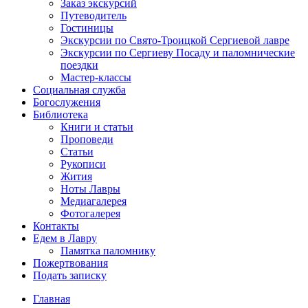
Заказ экскурсий
Путеводитель
Гостиницы
Экскурсии по Свято-Троицкой Сергиевой лавре
Экскурсии по Сергиеву Посаду и паломнические
поездки
Мастер-классы
Социальная служба
Богослужения
Библиотека
Книги и статьи
Проповеди
Статьи
Рукописи
Жития
Ноты Лавры
Медиагалерея
Фотогалерея
Контакты
Едем в Лавру
Памятка паломнику
Пожертвования
Подать записку
Главная