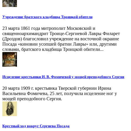
Учреждение братского кладбища Троицкой обители
23 марта 1861 года митрополит Московский и
священноархимандрит Троице-Сергиевой Лавры Филарет
(Дроздов) благословил учреждение на восточной окраине
Посада «киновии усопшей братии Лавры» или, другими
словами, братского кладбища Троицкой обители...
Исцеление крестьянки И. В. Фомичевой у мощей преподобного Сергия
20 марта 1909 г. крестьянка Тверской губернии Ирина
Васильевна Фомичева, 25 лет, получила исцеление ног у
мощей преподобного Сергия.
Крестный ход вокруг Сергиева Посада