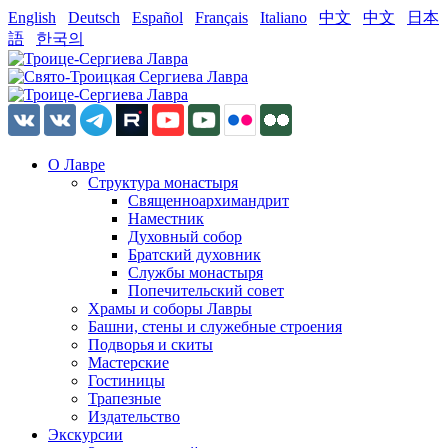
English
Deutsch
Español
Français
Italiano
中文
中文
日本
語
한국의
О Лавре
Структура монастыря
Священноархимандрит
Наместник
Духовный собор
Братский духовник
Службы монастыря
Попечительский совет
Храмы и соборы Лавры
Башни, стены и служебные строения
Подворья и скиты
Мастерские
Гостиницы
Трапезные
Издательство
Экскурсии