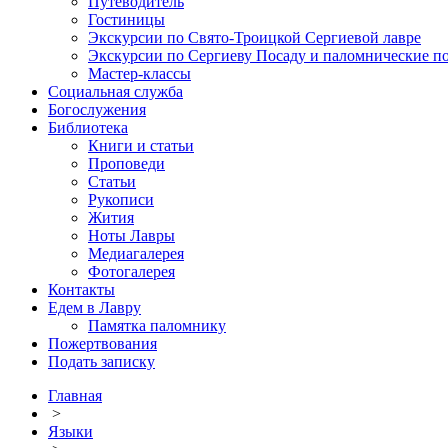
Путеводитель
Гостиницы
Экскурсии по Свято-Троицкой Сергиевой лавре
Экскурсии по Сергиеву Посаду и паломнические п
Мастер-классы
Социальная служба
Богослужения
Библиотека
Книги и статьи
Проповеди
Статьи
Рукописи
Жития
Ноты Лавры
Медиагалерея
Фотогалерея
Контакты
Едем в Лавру
Памятка паломнику
Пожертвования
Подать записку
Главная
>
Языки