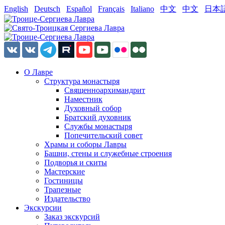
English
Deutsch
Español
Français
Italiano
中文
中文
日本
О Лавре
Структура монастыря
Священноархимандрит
Наместник
Духовный собор
Братский духовник
Службы монастыря
Попечительский совет
Храмы и соборы Лавры
Башни, стены и служебные строения
Подворья и скиты
Мастерские
Гостиницы
Трапезные
Издательство
Экскурсии
Заказ экскурсий