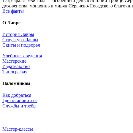
17 февраля 1938 года — особенный день в истории Троице-Серг
духовенства, монахинь и мирян Сергиево-Посадского благочин
Все факты
О Лавре
История Лавры
Структура Лавры
Скиты и подворья
Учебные заведения
Мастерские
Издательство
Типография
Паломникам
Как добраться
Где остановиться
Службы и требы
Мастер-классы