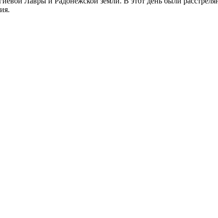
иевой Лавры и Радонежской земли. В этот день были расстреляны
ия.