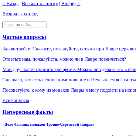
< Назад
|
Возврат к списку
|
Вперёд >
Возврат к списку
Частые вопросы
Здравствуйте. Скажите, пожалуйста, есть ли при Лавре церков
Ответьте нам, пожалуйста, можно ли в Лавре повенчаться?
Мой друг хочет принять крещение. Можно ли сделать это в ва
Слышала, что есть вечное поминовение и Неусыпаемая Псалтырь
Посоветуйте, к кому из монахов Лавры я могу подойти на испо
Все вопросы
Интересные факты
«Дело бывших монахов Троице-Сергиевой Лавры»