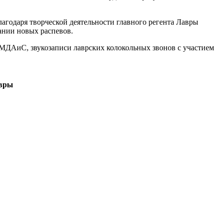
агодаря творческой деятельности главного регента Лавры
ании новых распевов.
 МДАиС, звукозаписи лаврских колокольных звонов с участием
авры