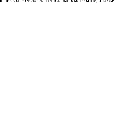
 несколько человек из числа лаврской братии, а также