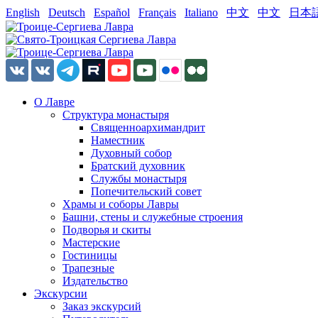
English
Deutsch
Español
Français
Italiano
中文
中文
日本
О Лавре
Структура монастыря
Священноархимандрит
Наместник
Духовный собор
Братский духовник
Службы монастыря
Попечительский совет
Храмы и соборы Лавры
Башни, стены и служебные строения
Подворья и скиты
Мастерские
Гостиницы
Трапезные
Издательство
Экскурсии
Заказ экскурсий