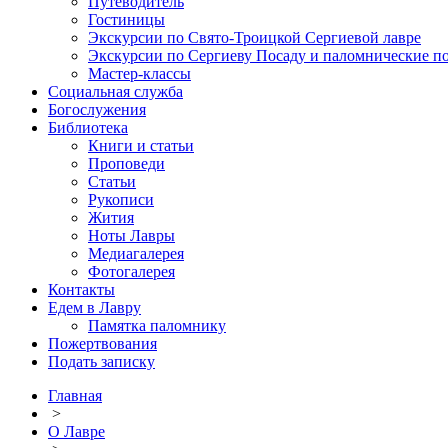
Путеводитель
Гостиницы
Экскурсии по Свято-Троицкой Сергиевой лавре
Экскурсии по Сергиеву Посаду и паломнические п
Мастер-классы
Социальная служба
Богослужения
Библиотека
Книги и статьи
Проповеди
Статьи
Рукописи
Жития
Ноты Лавры
Медиагалерея
Фотогалерея
Контакты
Едем в Лавру
Памятка паломнику
Пожертвования
Подать записку
Главная
>
О Лавре