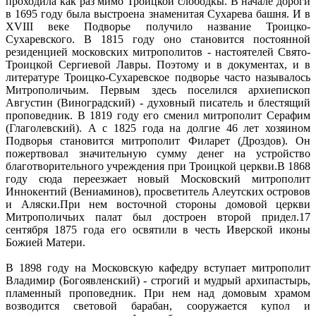
проходила как раз мимо Троицкой слободкы. В начале дороги
в 1695 году была выстроена знаменитая Сухарева башня. И в
XVIII веке Подворье получило название Троицко-
Сухаревского. В 1815 году оно становится постоянной
резиденцией московских митрополитов - настоятелей Свято-
Троицкой Сергиевой Лавры. Поэтому и в документах, и в
литературе Троицко-Сухаревское подворье часто называлось
Митрополичьим. Первым здесь поселился архиепископ
Августин (Виноградский) - духовный писатель и блестящий
проповедник. В 1819 году его сменил митрополит Серафим
(Глаголевский). А с 1825 года на долгие 46 лет хозяином
Подворья становится митрополит Филарет (Дроздов). Он
пожертвовал значительную сумму денег на устройство
благотворительного учреждения при Троицкой церкви.В 1868
году сюда переезжает новый Московский митрополит
Иннокентий (Вениаминов), просветитель Алеутских островов
и Аляски.При нем восточной стороны домовой церкви
Митрополичьих палат был достроен второй придел.17
сентября 1875 года его освятили в честь Иверской иконы
Божией Матери.
В 1898 году на Московскую кафедру вступает митрополит
Владимир (Богоявленский) - строгий и мудрый архипастырь,
пламенный проповедник. При нем над домовым храмом
возводится световой барабан, сооружается купол и