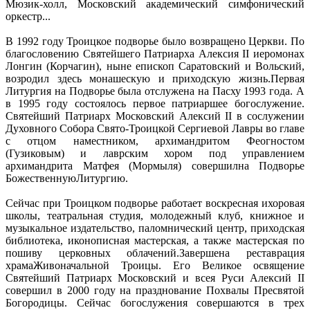
Мюзик-холл, Московский академический симфонический
оркестр...
В 1992 году Троицкое подворье было возвращено Церкви. По
благословению Святейшего Патриарха Алексия II иеромонах
Лонгин (Корчагин), ныне епископ Саратовский и Вольский,
возродил здесь монашескую и приходскую жизнь.Первая
Литургия на Подворье была отслужена на Пасху 1993 года. А
в 1995 году состоялось первое патриаршее богослужение.
Святейший Патриарх Московский Алексий II в сослужении
Духовного Собора Свято-Троицкой Сергиевой Лавры во главе
с отцом наместником, архимандритом Феогностом
(Гузиковым) и лаврским хором под управлением
архимандрита Матфея (Мормыля) совершилна Подворье
БожественнуюЛитургию.
Сейчас при Троицком подворье работает воскресная ихоровая
школы, театральная студия, молодежный клуб, книжное и
музыкальное издательство, паломнический центр, приходская
библиотека, иконописная мастерская, а также мастерская по
пошиву церковных облачений.Завершена реставрация
храмаЖивоначальной Троицы. Его Великое освящение
Святейший Патриарх Московский и всея Руси Алексий II
совершил в 2000 году на празднование Похвалы Пресвятой
Богородицы. Сейчас богослужения совершаются в трех