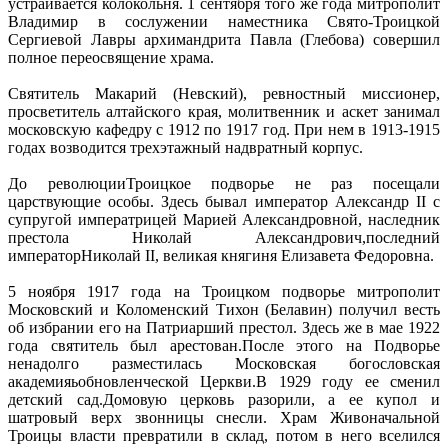
устраивается колокольня. 1 сентября того же года митрополит
Владимир в сослужении наместника Свято-Троицкой
Сергиевой Лавры архимандрита Павла (Глебова) совершил
полное переосвящение храма.
Святитель Макарий (Невский), ревностный миссионер,
просветитель алтайского края, молитвенник и аскет занимал
московскую кафедру с 1912 по 1917 год. При нем в 1913-1915
годах возводится трехэтажный надвратный корпус.
До революцииТроицкое подворье не раз посещали
царствующие особы. Здесь бывал император Александр II с
супругой императрицей Марией Александровной, наследник
престола Николай Александрович,последний
императорНиколай II, великая княгиня Елизавета Федоровна.
5 ноября 1917 года на Троицком подворье митрополит
Московский и Коломенский Тихон (Белавин) получил весть
об избрании его на Патриарший престол. Здесь же в мае 1922
года святитель был арестован.После этого на Подворье
ненадолго разместилась Московская богословская
академияьобновленческой Церкви.В 1929 году ее сменил
детский сад.Домовую церковь разорили, а ее купол и
шатровый верх звонницы снесли. Храм Живоначальной
Троицы власти превратили в склад, потом в него вселился