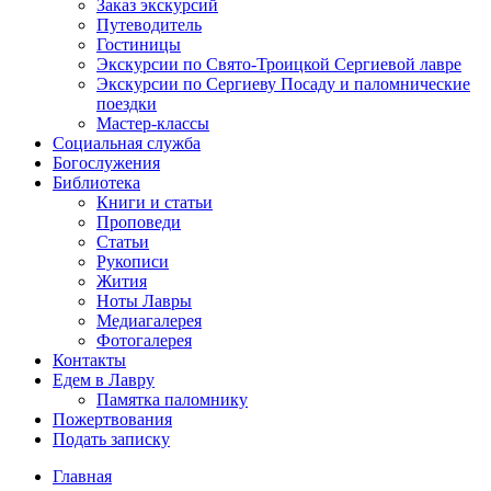
Заказ экскурсий
Путеводитель
Гостиницы
Экскурсии по Свято-Троицкой Сергиевой лавре
Экскурсии по Сергиеву Посаду и паломнические
поездки
Мастер-классы
Социальная служба
Богослужения
Библиотека
Книги и статьи
Проповеди
Статьи
Рукописи
Жития
Ноты Лавры
Медиагалерея
Фотогалерея
Контакты
Едем в Лавру
Памятка паломнику
Пожертвования
Подать записку
Главная