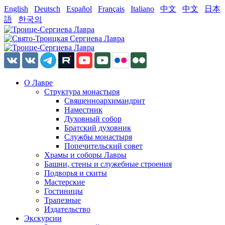
English
Deutsch
Español
Français
Italiano
中文
中文
日本
語
한국의
О Лавре
Структура монастыря
Священноархимандрит
Наместник
Духовный собор
Братский духовник
Службы монастыря
Попечительский совет
Храмы и соборы Лавры
Башни, стены и служебные строения
Подворья и скиты
Мастерские
Гостиницы
Трапезные
Издательство
Экскурсии