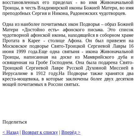
восстановленных его приделах - во имя Живоначальной
Троицы, в честь Владимирской иконы Божией Матери, во имя
преподобных Сергия и Никона, Радонежских чудотворцев.
Одна из наиболее почитаемых икон Подворья – образ Божией
Матери «Достойно есть» афонского письма. Это список
чудотворной афонской иконы, находящейся в соборном храме
Протата в Карее - столице Афона. Он был привезен на
Московское подворье Свято-Троицкой Сергиевой Лавры 16
июня 1999 года.Еще одна святыня - икона Живоначальной
Троицы, написанная на доске из Мамврийского дуба и
освященная на Гробе Господнем. Она была подарена Свято-
Троицкой Сергиевой Лавре Русской Духовной Миссией в
Иерусалиме в 1912 году.На Подворье также хранятся два
креста-мощевика, в которые заключены более двух десятков
мощей почитаемых в России святых.
Поделиться
< Назад
|
Возврат к списку
|
Вперёд >