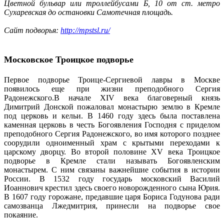
Цветной бульвар или троллейбусами Б, 10 от ст. метро
Сухаревская до остановки Самотечная площадь.
Сайт подворья:
http://mpstsl.ru/
Московское Троицкое подворье
Первое подворье Троице-Сергиевой лавры в Москве
появилось еще при жизни преподобного Сергия
Радонежского.В начале XIV века благоверный князь
Димитрий Донской пожаловал монастырю землю в Кремле
под церковь и кельи. В 1460 году здесь была поставлена
каменная церковь в честь Богоявления Господня с приделом
преподобного Сергия Радонежского, во имя которого позднее
соорудили одноименный храм с крытыми переходами к
царскому дворцу. Во второй половине XV века Троицкое
подворье в Кремле стали называть Богоявленским
монастырем. С ним связаны важнейшие события в истории
России. В 1532 году государь московский Василий
Иоаннович крестил здесь своего новорожденного сына Юрия.
В 1607 году горожане, предавшие царя Бориса Годунова ради
самозванца Лжедмитрия, принесли на подворье свое
покаяние.