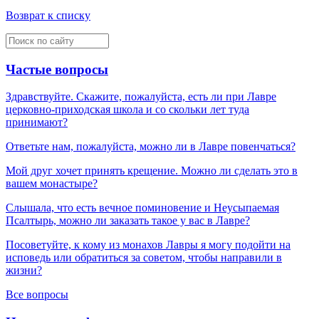
Возврат к списку
Частые вопросы
Здравствуйте. Скажите, пожалуйста, есть ли при Лавре
церковно-приходская школа и со скольки лет туда
принимают?
Ответьте нам, пожалуйста, можно ли в Лавре повенчаться?
Мой друг хочет принять крещение. Можно ли сделать это в
вашем монастыре?
Слышала, что есть вечное поминовение и Неусыпаемая
Псалтырь, можно ли заказать такое у вас в Лавре?
Посоветуйте, к кому из монахов Лавры я могу подойти на
исповедь или обратиться за советом, чтобы направили в
жизни?
Все вопросы