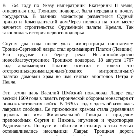
В 1764 году по Указу императрицы Екатерины II земля,
отведенная под Троицкое подворье, была передана в пользу
государства. В зданиях монастыря разместился Судный
приказ и Комендантский дом.Через полвека на этом месте
начнется строительство Оружейной палаты Кремля. Так
закончилась история первого подворья.
Спустя два года после указа императрицы настоятелем
Троице-Сергиевой лавры стал архимандрит Платон (Левшин).
Его трудами на берегу реки Неглиннойвыросло
новоеблагоустроенное Троицкое подворье. 18 августа 1767
года архимандрит Платон освятил в только что
отстроенныхархимандричьих(позднее митрополичьих)
палатах домовый храм во имя святых апостолов Петра и
Павла.
Эти земли царь Василий Шуйский пожаловал Лавре еще
весной 1609 года в память героической обороны монастыря от
польско-литовских войск. В 1630-х годах здесь образовалась
лаврская слободка. Ее приходским храмом стала деревянная
церковь во имя Живоначальной Троицы с приделом
преподобных Сергия и Никона, игуменов и чудотворцев
Радонежских. По пути из обители в столицу в этих местах
останавливались насельники Лавры: Троицкая дорога