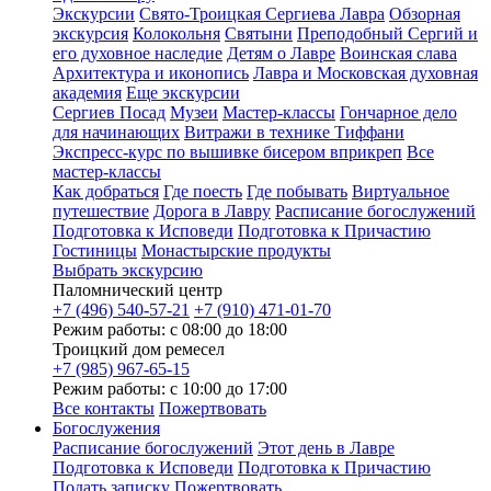
Экскурсии
Свято-Троицкая Сергиева Лавра
Обзорная
экскурсия
Колокольня
Святыни
Преподобный Сергий и
его духовное наследие
Детям о Лавре
Воинская слава
Архитектура и иконопись
Лавра и Московская духовная
академия
Еще экскурсии
Сергиев Посад
Музеи
Мастер-классы
Гончарное дело
для начинающих
Витражи в технике Тиффани
Экспресс-курс по вышивке бисером вприкреп
Все
мастер-классы
Как добраться
Где поесть
Где побывать
Виртуальное
путешествие
Дорога в Лавру
Расписание богослужений
Подготовка к Исповеди
Подготовка к Причастию
Гостиницы
Монастырские продукты
Выбрать экскурсию
Паломнический центр
+7 (496) 540-57-21
+7 (910) 471-01-70
Режим работы: с 08:00 до 18:00
Троицкий дом ремесел
+7 (985) 967-65-15
Режим работы: с 10:00 до 17:00
Все контакты
Пожертвовать
Богослужения
Расписание богослужений
Этот день в Лавре
Подготовка к Исповеди
Подготовка к Причастию
Подать записку
Пожертвовать