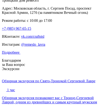
Троицкий дом ремесел
Адрес: Московская область, г. Сергиев Посад, проспект
Красной Армии, 127б (за памятником Вечный огонь)
Режим работы: с 10:00 до 17:00
+7 (985) 967-65-15
ВКонтакте:
vk.com/craftstsl
Инстаграм:
@remeslo_lavra
Подробнее
Благодарим
за Ваш вопрос
Экскурсии
Обзорная экскурсия по Свято-Троицкой Сергиевой Лавре
1 час
Обзорная экскурсия познакомит вас с Троице-Сергиевой
Лаврой, одним из древнейших и самым крупный мужским