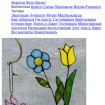
Новости
Фото
Видео
Библиотека
Книги
Статьи
Проповеди
Жития
Рукописи
Авторы
Экскурсии
Аудиогид
Музеи
Мастер-классы
Как добраться
Где поесть
Где побывать
Виртуальное
путешествие
Дорога в Лавру
Гостиницы
Монастырские
продукты
Расписание богослужений
Этот день в Лавре
Все контакты
Пожертвовать