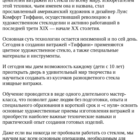
ценителей витражей из стекла по всему миру. Изобретателем
этой техники, чьим именем она и названа, стал
прославленный американский художник и дизайнер Луис
Комфорт Тиффани, осуществивший революцию в
художественном стеклоделии и активно работавший в
последней трети XIX — начале XX столетия.
Основная суть технологии остается неизменной и по сей день.
Сегодня в создании витражей «Тиффани» применяются
цветное художественное стекло, а также специальные
материалы и инструменты.
И сегодня мы даем возможность каждому (дети с 10 лет)
приоткрыть дверь в удивительный мир творчества и
научиться создавать из кусочков разноцветного стекла
изящные витражи.
Обучение проводится в виде одного длительного мастер-
класса, что позволит даже людям без подготовки, опыта и
специального образования в короткий срок и «с нуля» освоить
основные художественные приемы изготовления витражей и
приобрести наиболее важные технические навыки и
практический опыт создания готовых изделий.
Даже если вы никогда не пробовали работать со стеклом, мы
научим вас всем основным операциям, необходимым для