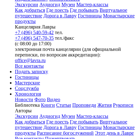
Экскурсии
Аудиогид
Музеи
Мастер-классы
Как добраться
Где поесть
Где побывать
Виртуальное
путешествие
Дорога в Лавру
Гостиницы
Монастырские
продукты
Канцелярия Лавры
+7 (496) 540-59-42
тел.
+7 (496) 547-70-35
тел./факс
(с 08:00 до 17:00)
электронная почта канцелярии (для официальной
переписки, по вопросам аккредитации):
office@lavra.ru
Все контакты
Подать записку
Гостиницы
Мастерские
Соцслужба
Хронология
Новости
Фото
Видео
Библиотека
Книги
Статьи
Проповеди
Жития
Рукописи
Авторы
Экскурсии
Аудиогид
Музеи
Мастер-классы
Как добраться
Где поесть
Где побывать
Виртуальное
путешествие
Дорога в Лавру
Гостиницы
Монастырские
продукты
Расписание богослужений
Этот день в Лавре
Все контакты
Пожертвовать