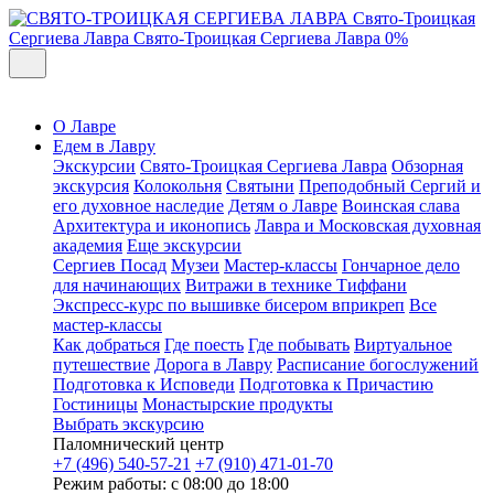
Свято-Троицкая
Сергиева Лавра
Свято-Троицкая Сергиева Лавра
0%
О Лавре
Едем в Лавру
Экскурсии
Свято-Троицкая Сергиева Лавра
Обзорная
экскурсия
Колокольня
Святыни
Преподобный Сергий и
его духовное наследие
Детям о Лавре
Воинская слава
Архитектура и иконопись
Лавра и Московская духовная
академия
Еще экскурсии
Сергиев Посад
Музеи
Мастер-классы
Гончарное дело
для начинающих
Витражи в технике Тиффани
Экспресс-курс по вышивке бисером вприкреп
Все
мастер-классы
Как добраться
Где поесть
Где побывать
Виртуальное
путешествие
Дорога в Лавру
Расписание богослужений
Подготовка к Исповеди
Подготовка к Причастию
Гостиницы
Монастырские продукты
Выбрать экскурсию
Паломнический центр
+7 (496) 540-57-21
+7 (910) 471-01-70
Режим работы: с 08:00 до 18:00