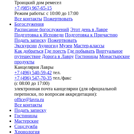
Троицкий дом ремесел
+7 (985) 967-65-15
Режим работы: с 10:00 до 17:00
Все контакты
Пожертвовать
Богослужения
Расписание богослужений
Этот день в Лавре
Подготовка к Исповеди
Подготовка к Причастию
Подать записку
Пожертвовать
Экскурсии
Аудиогид
Музеи
Мастер-классы
Как добраться
Где поесть
Где побывать
Виртуальное
путешествие
Дорога в Лавру
Гостиницы
Монастырские
продукты
Канцелярия Лавры
+7 (496) 540-59-42
тел.
+7 (496) 547-70-35
тел./факс
(с 08:00 до 17:00)
электронная почта канцелярии (для официальной
переписки, по вопросам аккредитации):
office@lavra.ru
Все контакты
Подать записку
Гостиницы
Мастерские
Соцслужба
Хронология