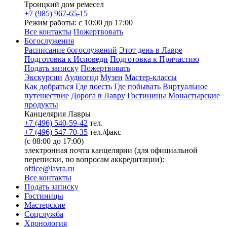
Троицкий дом ремесел
+7 (985) 967-65-15
Режим работы: с 10:00 до 17:00
Все контакты
Пожертвовать
Богослужения
Расписание богослужений
Этот день в Лавре
Подготовка к Исповеди
Подготовка к Причастию
Подать записку
Пожертвовать
Экскурсии
Аудиогид
Музеи
Мастер-классы
Как добраться
Где поесть
Где побывать
Виртуальное
путешествие
Дорога в Лавру
Гостиницы
Монастырские
продукты
Канцелярия Лавры
+7 (496) 540-59-42
тел.
+7 (496) 547-70-35
тел./факс
(с 08:00 до 17:00)
электронная почта канцелярии (для официальной
переписки, по вопросам аккредитации):
office@lavra.ru
Все контакты
Подать записку
Гостиницы
Мастерские
Соцслужба
Хронология