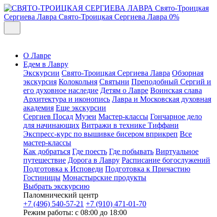
Свято-Троицкая
Сергиева Лавра
Свято-Троицкая Сергиева Лавра
0%
О Лавре
Едем в Лавру
Экскурсии
Свято-Троицкая Сергиева Лавра
Обзорная
экскурсия
Колокольня
Святыни
Преподобный Сергий и
его духовное наследие
Детям о Лавре
Воинская слава
Архитектура и иконопись
Лавра и Московская духовная
академия
Еще экскурсии
Сергиев Посад
Музеи
Мастер-классы
Гончарное дело
для начинающих
Витражи в технике Тиффани
Экспресс-курс по вышивке бисером вприкреп
Все
мастер-классы
Как добраться
Где поесть
Где побывать
Виртуальное
путешествие
Дорога в Лавру
Расписание богослужений
Подготовка к Исповеди
Подготовка к Причастию
Гостиницы
Монастырские продукты
Выбрать экскурсию
Паломнический центр
+7 (496) 540-57-21
+7 (910) 471-01-70
Режим работы: с 08:00 до 18:00