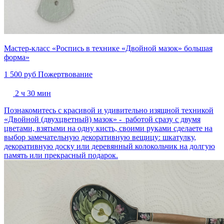
Мастер-класс «Роспись в технике «Двойной мазок» большая
форма»
1 500 руб
Пожертвование
2 ч 30 мин
Познакомитесь с красивой и удивительно изящной техникой
«Двойной (двухцветный) мазок» - работой сразу с двумя
цветами, взятыми на одну кисть, своими руками сделаете на
выбор замечательную декоративную вещицу: шкатулку,
декоративную доску или деревянный колокольчик на долгую
память или прекрасный подарок.