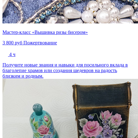
Мастер-класс «Вышивка ризы бисером»
3 800 руб
Пожертвование
4 ч
Получите новые знания и навыки для посильного вклада в
благолепие храмов или создания шедевров на радость
близким и родным.