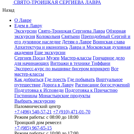
СВЯТО-ТРОИЦКАЯ СЕРГИЕВА ЛАВРА
Назад
О Лавре
Едем в Лавру
Экскурсии
Свято-Троицкая Сергиева Лавра
Обзорная
экскурсия
Колокольня
Святыни
Преподобный Сергий и
его духовное наследие
Детям о Лавре
Воинская слава
Архитектура и иконопись
Лавра и Московская духовная
академия
Еще экскурсии
Сергиев Посад
Музеи
Мастер-классы
Гончарное дело
для начинающих
Витражи в технике Тиффани
Экспресс-курс по вышивке бисером вприкреп
Все
мастер-классы
Как добраться
Где поесть
Где побывать
Виртуальное
путешествие
Дорога в Лавру
Расписание богослужений
Подготовка к Исповеди
Подготовка к Причастию
Гостиницы
Монастырские продукты
Выбрать экскурсию
Паломнический центр
+7 (496) 540-57-21
+7 (910) 471-01-70
Режим работы: с 08:00 до 18:00
Троицкий дом ремесел
+7 (985) 967-65-15
Режим работы: с 10:00 до 17:00