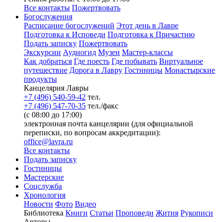
Все контакты
Пожертвовать
Богослужения
Расписание богослужений
Этот день в Лавре
Подготовка к Исповеди
Подготовка к Причастию
Подать записку
Пожертвовать
Экскурсии
Аудиогид
Музеи
Мастер-классы
Как добраться
Где поесть
Где побывать
Виртуальное
путешествие
Дорога в Лавру
Гостиницы
Монастырские
продукты
Канцелярия Лавры
+7 (496) 540-59-42
тел.
+7 (496) 547-70-35
тел./факс
(с 08:00 до 17:00)
электронная почта канцелярии (для официальной
переписки, по вопросам аккредитации):
office@lavra.ru
Все контакты
Подать записку
Гостиницы
Мастерские
Соцслужба
Хронология
Новости
Фото
Видео
Библиотека
Книги
Статьи
Проповеди
Жития
Рукописи
Авторы