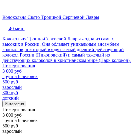
Колокольня Свято-Троицкой Сергиевой Лавры
40 мин.
Колокольня Троице-Сергиевой Лавры - одна из самых
высоких в России. Она обладает уникальным ансамблем
колоколов, в который входят самый древний действующий
колокол России (Никоновский) и самый тяжелый из
действующих колоколов в христианском мире (Царь-колокол).
Пожертвования
3 000 руб
группа 6 человек
500 руб
взрослый
300 руб
детский
Интересно
Пожертвования
3 000 руб
группа 6 человек
500 руб
взрослый