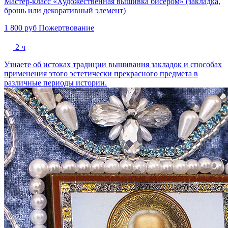
Мастер-класс «Художественная вышивка бисером» (закладка,
брошь или декоративный элемент)
1 800 руб
Пожертвование
2 ч
Узнаете об истоках традиции вышивания закладок и способах
применения этого эстетически прекрасного предмета в
различные периоды истории.