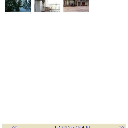
<<
1
2
3
4
5
6
7
8
9
10
>>