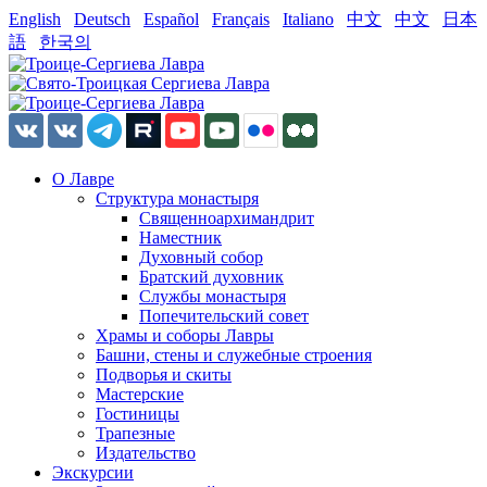
English
Deutsch
Español
Français
Italiano
中文
中文
日本
語
한국의
О Лавре
Структура монастыря
Священноархимандрит
Наместник
Духовный собор
Братский духовник
Службы монастыря
Попечительский совет
Храмы и соборы Лавры
Башни, стены и служебные строения
Подворья и скиты
Мастерские
Гостиницы
Трапезные
Издательство
Экскурсии