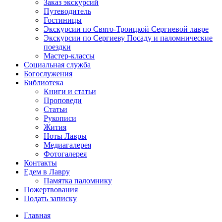
Заказ экскурсий
Путеводитель
Гостиницы
Экскурсии по Свято-Троицкой Сергиевой лавре
Экскурсии по Сергиеву Посаду и паломнические
поездки
Мастер-классы
Социальная служба
Богослужения
Библиотека
Книги и статьи
Проповеди
Статьи
Рукописи
Жития
Ноты Лавры
Медиагалерея
Фотогалерея
Контакты
Едем в Лавру
Памятка паломнику
Пожертвования
Подать записку
Главная