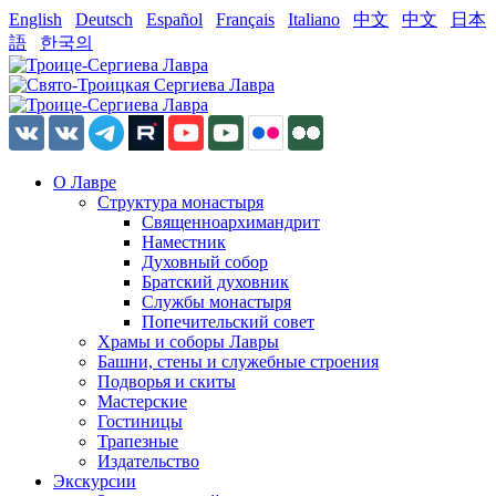
English
Deutsch
Español
Français
Italiano
中文
中文
日本
語
한국의
О Лавре
Структура монастыря
Священноархимандрит
Наместник
Духовный собор
Братский духовник
Службы монастыря
Попечительский совет
Храмы и соборы Лавры
Башни, стены и служебные строения
Подворья и скиты
Мастерские
Гостиницы
Трапезные
Издательство
Экскурсии