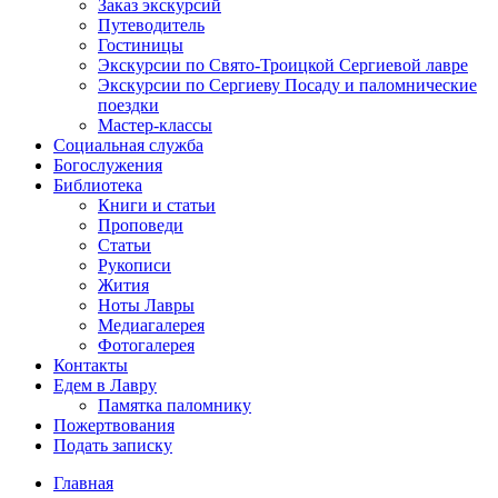
Заказ экскурсий
Путеводитель
Гостиницы
Экскурсии по Свято-Троицкой Сергиевой лавре
Экскурсии по Сергиеву Посаду и паломнические
поездки
Мастер-классы
Социальная служба
Богослужения
Библиотека
Книги и статьи
Проповеди
Статьи
Рукописи
Жития
Ноты Лавры
Медиагалерея
Фотогалерея
Контакты
Едем в Лавру
Памятка паломнику
Пожертвования
Подать записку
Главная