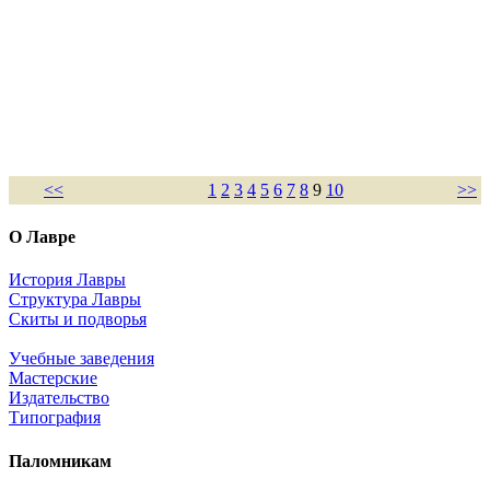
<<
1
2
3
4
5
6
7
8
9
10
>>
О Лавре
История Лавры
Структура Лавры
Скиты и подворья
Учебные заведения
Мастерские
Издательство
Типография
Паломникам