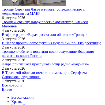
Троице-Сергиева Лавра начинает сотрудничество с
медиахолдингом МАЕР
6 августа 2026
Троице-Сергиеву Лавру посетил архитектор Алексей
Мамонов
4 августа 2026
В эфире радио «Вера» рассказали об иконе «Троица»
3 августа 2026
В Лавре прошли богослужения недели 9-й по Пятидесятнице
2 августа 2026
Троицкую обитель посетили военнослужащие Воздушно-
десантных войск России
2 августа 2026
Лавра приглашает прослушать эфир радио «Радонеж»
2 августа 2026
В Троицкой обители почтили память прп. Серафима
Саровского, чудотворца
1 августа 2026
Все новости
Видео
Богослужения
Храмы