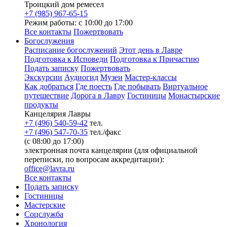
Троицкий дом ремесел
+7 (985) 967-65-15
Режим работы: с 10:00 до 17:00
Все контакты
Пожертвовать
Богослужения
Расписание богослужений
Этот день в Лавре
Подготовка к Исповеди
Подготовка к Причастию
Подать записку
Пожертвовать
Экскурсии
Аудиогид
Музеи
Мастер-классы
Как добраться
Где поесть
Где побывать
Виртуальное
путешествие
Дорога в Лавру
Гостиницы
Монастырские
продукты
Канцелярия Лавры
+7 (496) 540-59-42
тел.
+7 (496) 547-70-35
тел./факс
(с 08:00 до 17:00)
электронная почта канцелярии (для официальной
переписки, по вопросам аккредитации):
office@lavra.ru
Все контакты
Подать записку
Гостиницы
Мастерские
Соцслужба
Хронология