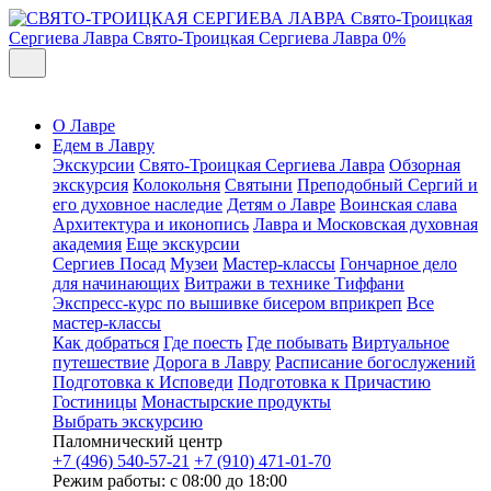
Свято-Троицкая
Сергиева Лавра
Свято-Троицкая Сергиева Лавра
0%
О Лавре
Едем в Лавру
Экскурсии
Свято-Троицкая Сергиева Лавра
Обзорная
экскурсия
Колокольня
Святыни
Преподобный Сергий и
его духовное наследие
Детям о Лавре
Воинская слава
Архитектура и иконопись
Лавра и Московская духовная
академия
Еще экскурсии
Сергиев Посад
Музеи
Мастер-классы
Гончарное дело
для начинающих
Витражи в технике Тиффани
Экспресс-курс по вышивке бисером вприкреп
Все
мастер-классы
Как добраться
Где поесть
Где побывать
Виртуальное
путешествие
Дорога в Лавру
Расписание богослужений
Подготовка к Исповеди
Подготовка к Причастию
Гостиницы
Монастырские продукты
Выбрать экскурсию
Паломнический центр
+7 (496) 540-57-21
+7 (910) 471-01-70
Режим работы: с 08:00 до 18:00