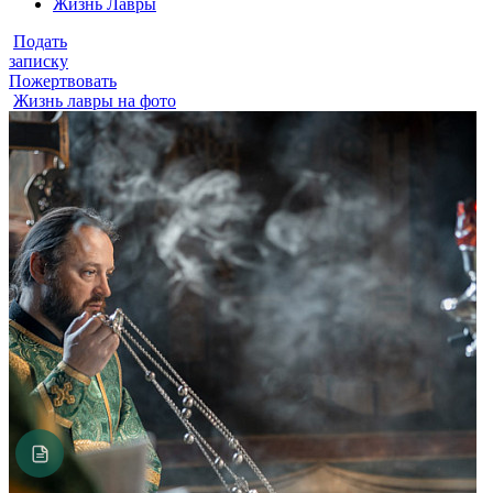
Жизнь Лавры
Подать
записку
Пожертвовать
Жизнь лавры на фото