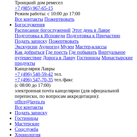
Троицкий дом ремесел
+7 (985) 967-65-15
Режим работы: с 10:00 до 17:00
Все контакты
Пожертвовать
Богослужения
Расписание богослужений
Этот день в Лавре
Подготовка к Исповеди
Подготовка к Причастию
Подать записку
Пожертвовать
Экскурсии
Аудиогид
Музеи
Мастер-классы
Как добраться
Где поесть
Где побывать
Виртуальное
путешествие
Дорога в Лавру
Гостиницы
Монастырские
продукты
Канцелярия Лавры
+7 (496) 540-59-42
тел.
+7 (496) 547-70-35
тел./факс
(с 08:00 до 17:00)
электронная почта канцелярии (для официальной
переписки, по вопросам аккредитации):
office@lavra.ru
Все контакты
Подать записку
Гостиницы
Мастерские
Соцслужба
Хронология