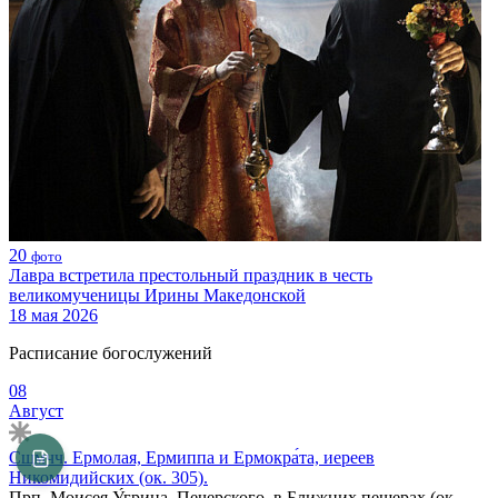
20
фото
Лавра встретила престольный праздник в честь
великомученицы Ирины Македонской
18 мая 2026
Расписание богослужений
08
Август
Сщмчч. Ермолая, Ермиппа и Ермокра́та, иереев
Никомидийских (ок. 305).
Прп. Моисея У́грина, Печерского, в Ближних пещерах (ок.