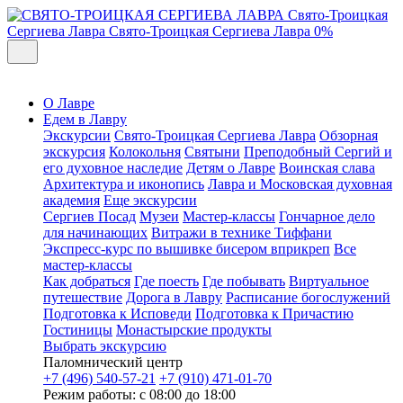
Свято-Троицкая
Сергиева Лавра
Свято-Троицкая Сергиева Лавра
0%
О Лавре
Едем в Лавру
Экскурсии
Свято-Троицкая Сергиева Лавра
Обзорная
экскурсия
Колокольня
Святыни
Преподобный Сергий и
его духовное наследие
Детям о Лавре
Воинская слава
Архитектура и иконопись
Лавра и Московская духовная
академия
Еще экскурсии
Сергиев Посад
Музеи
Мастер-классы
Гончарное дело
для начинающих
Витражи в технике Тиффани
Экспресс-курс по вышивке бисером вприкреп
Все
мастер-классы
Как добраться
Где поесть
Где побывать
Виртуальное
путешествие
Дорога в Лавру
Расписание богослужений
Подготовка к Исповеди
Подготовка к Причастию
Гостиницы
Монастырские продукты
Выбрать экскурсию
Паломнический центр
+7 (496) 540-57-21
+7 (910) 471-01-70
Режим работы: с 08:00 до 18:00