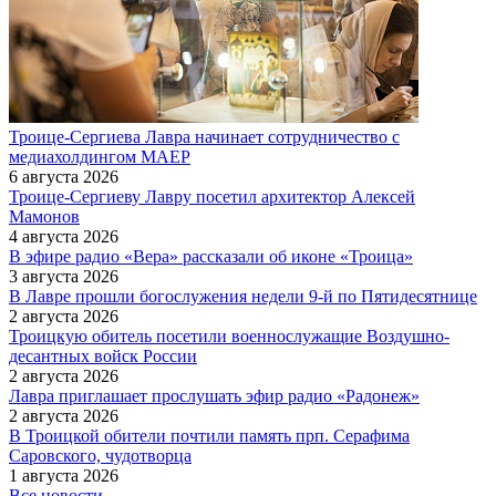
Троице-Сергиева Лавра начинает сотрудничество с
медиахолдингом МАЕР
6 августа 2026
Троице-Сергиеву Лавру посетил архитектор Алексей
Мамонов
4 августа 2026
В эфире радио «Вера» рассказали об иконе «Троица»
3 августа 2026
В Лавре прошли богослужения недели 9-й по Пятидесятнице
2 августа 2026
Троицкую обитель посетили военнослужащие Воздушно-
десантных войск России
2 августа 2026
Лавра приглашает прослушать эфир радио «Радонеж»
2 августа 2026
В Троицкой обители почтили память прп. Серафима
Саровского, чудотворца
1 августа 2026
Все новости