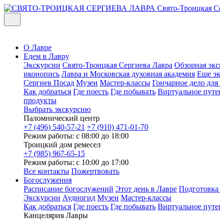
Свято-Троицкая С
О Лавре
Едем в Лавру
Экскурсии
Свято-Троицкая Сергиева Лавра
Обзорная экс
иконопись
Лавра и Московская духовная академия
Еще э
Сергиев Посад
Музеи
Мастер-классы
Гончарное дело дл
Как добраться
Где поесть
Где побывать
Виртуальное путе
продукты
Выбрать экскурсию
Паломнический центр
+7 (496) 540-57-21
+7 (910) 471-01-70
Режим работы: с 08:00 до 18:00
Троицкий дом ремесел
+7 (985) 967-65-15
Режим работы: с 10:00 до 17:00
Все контакты
Пожертвовать
Богослужения
Расписание богослужений
Этот день в Лавре
Подготовка
Экскурсии
Аудиогид
Музеи
Мастер-классы
Как добраться
Где поесть
Где побывать
Виртуальное путе
Канцелярия Лавры