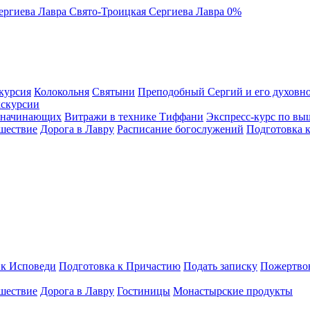
ергиева Лавра
Свято-Троицкая Сергиева Лавра
0%
курсия
Колокольня
Святыни
Преподобный Сергий и его духовно
кскурсии
я начинающих
Витражи в технике Тиффани
Экспресс-курс по вы
шествие
Дорога в Лавру
Расписание богослужений
Подготовка 
 к Исповеди
Подготовка к Причастию
Подать записку
Пожертво
шествие
Дорога в Лавру
Гостиницы
Монастырские продукты