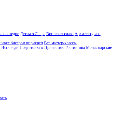
е наследие
Детям о Лавре
Воинская слава
Архитектура и
шивке бисером вприкреп
Все мастер-классы
к Исповеди
Подготовка к Причастию
Гостиницы
Монастырские
вать