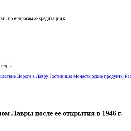
ки, по вопросам аккредитации):
вторы
шествие
Дорога в Лавру
Гостиницы
Монастырские продукты
Ра
ном Лавры после ее открытия в 1946 г.