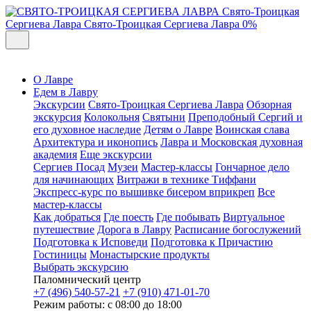
Свято-Троицкая
Сергиева Лавра
Свято-Троицкая Сергиева Лавра
0%
О Лавре
Едем в Лавру
Экскурсии
Свято-Троицкая Сергиева Лавра
Обзорная
экскурсия
Колокольня
Святыни
Преподобный Сергий и
его духовное наследие
Детям о Лавре
Воинская слава
Архитектура и иконопись
Лавра и Московская духовная
академия
Еще экскурсии
Сергиев Посад
Музеи
Мастер-классы
Гончарное дело
для начинающих
Витражи в технике Тиффани
Экспресс-курс по вышивке бисером вприкреп
Все
мастер-классы
Как добраться
Где поесть
Где побывать
Виртуальное
путешествие
Дорога в Лавру
Расписание богослужений
Подготовка к Исповеди
Подготовка к Причастию
Гостиницы
Монастырские продукты
Выбрать экскурсию
Паломнический центр
+7 (496) 540-57-21
+7 (910) 471-01-70
Режим работы: с 08:00 до 18:00