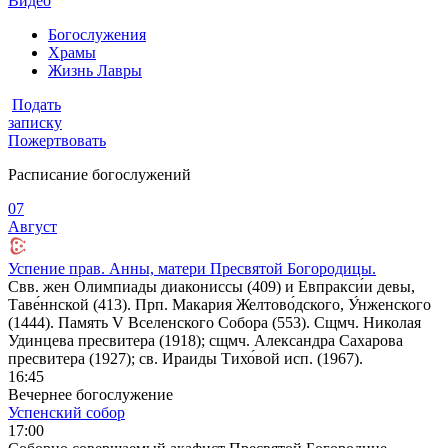
Видео
Богослужения
Храмы
Жизнь Лавры
Подать
записку
Пожертвовать
Расписание богослужений
07
Август
Успение прав. Анны, матери Пресвятой Богородицы.
Свв. жен Олимпиады диакониссы (409) и Евпракси́и девы,
Таве́ннской (413). Прп. Макария Желтово́дского, У́нженского
(1444). Память V Вселенского Собора (553). Сщмч. Николая
Удинцева пресвитера (1918); сщмч. Александра Сахарова
пресвитера (1927); св. Ираиды Тихо́вой исп. (1967).
16:45
Вечернее богослужение
Успенский собор
17:00