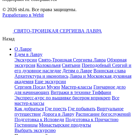
© 2026 stsl.ru. Все права защищены.
Разработано в Webit
СВЯТО-ТРОИЦКАЯ СЕРГИЕВА ЛАВРА
Назад
О Лавре
Едем в Лавру
Экскурсии
Свято-Троицкая Сергиева Лавра
Обзорная
экскурсия
Колокольня
Святыни
Преподобный Сергий и
его духовное наследие
Детям о Лавре
Воинская слава
Архитектура и иконопись
Лавра и Московская духовная
академия
Еще экскурсии
Сергиев Посад
Музеи
Мастер-классы
Гончарное дело
для начинающих
Витражи в технике Тиффани
Экспресс-курс по вышивке бисером вприкреп
Все
мастер-классы
Как добраться
Где поесть
Где побывать
Виртуальное
путешествие
Дорога в Лавру
Расписание богослужений
Подготовка к Исповеди
Подготовка к Причастию
Гостиницы
Монастырские продукты
Выбрать экскурсию