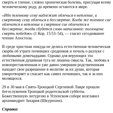
смерть и тление, словно хроническая болезнь, присущая всему
человеческому роду, до времени остаются в мире.
«Ибо тленному сему надлежит облечься в нетление, и
смертному сему облечься в бессмертие. Когда же тленное сие
облечется в нетление и смертное сие облечется в
бессмертие, тогда сбудется слово написанное: поглощена
смерть победою»
(1 Кор. 15:53–54), — гласит сегодняшнее
чтение Апостола.
В среде христиан никуда не делись естественная человеческая
скорбь об утрате почивших сродников и печаль о разлуке с
любимыми домочадцами. Однако для верующих эта
естественная душевная туга не лишена смысла. Так, любовь к
новопреставленным и уже давно умершим родственникам
находит свое разрешение в молитве за их души, которая
умиротворяет и спасает как самих почивших, так и за них
молящихся.
29 и 30 мая в Свято-Троицкой Сергиевой Лавре прошли
богослужения Троицкой родительской субботы.
Божественную литургию в Успенском соборе возглавил
архимандрит Захария (Шкурихин).
Справка: