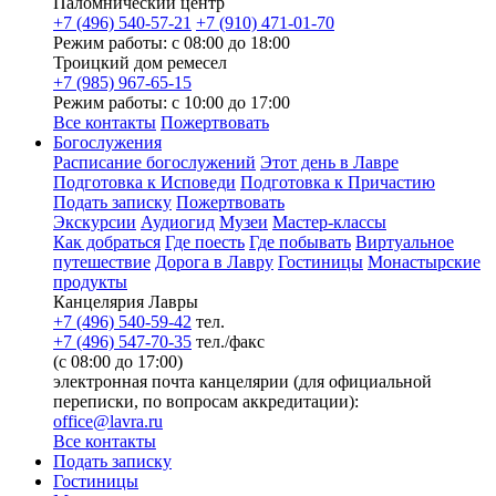
Паломнический центр
+7 (496) 540-57-21
+7 (910) 471-01-70
Режим работы: с 08:00 до 18:00
Троицкий дом ремесел
+7 (985) 967-65-15
Режим работы: с 10:00 до 17:00
Все контакты
Пожертвовать
Богослужения
Расписание богослужений
Этот день в Лавре
Подготовка к Исповеди
Подготовка к Причастию
Подать записку
Пожертвовать
Экскурсии
Аудиогид
Музеи
Мастер-классы
Как добраться
Где поесть
Где побывать
Виртуальное
путешествие
Дорога в Лавру
Гостиницы
Монастырские
продукты
Канцелярия Лавры
+7 (496) 540-59-42
тел.
+7 (496) 547-70-35
тел./факс
(с 08:00 до 17:00)
электронная почта канцелярии (для официальной
переписки, по вопросам аккредитации):
office@lavra.ru
Все контакты
Подать записку
Гостиницы