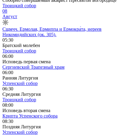
Соборно совершаемый акафист Пресвятой Богородице
Троицкий собор
08
Август
Сщмчч. Ермолая, Ермиппа и Ермокра́та, иереев
Никомидийских (ок. 305).
05:30
Братский молебен
Троицкий собор
06:00
Исповедь первая смена
Сергиевский Трапезный храм
06:00
Ранняя Литургия
Успенский собор
06:30
Средняя Литургия
Троицкий собор
08:00
Исповедь вторая смена
Крипта Успенского собора
08:30
Поздняя Литургия
Успенский собор