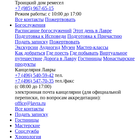
Троицкий дом ремесел
+7 (985) 967-65-15
Режим работы: с 10:00 до 17:00
Все контакты
Пожертвовать
Богослужения
Расписание богослужений
Этот день в Лавре
Подготовка к Исповеди
Подготовка к Причастию
Подать записку
Пожертвовать
Экскурсии
Аудиогид
Музеи
Мастер-классы
Как добраться
Где поесть
Где побывать
Виртуальное
путешествие
Дорога в Лавру
Гостиницы
Монастырские
продукты
Канцелярия Лавры
+7 (496) 540-59-42
тел.
+7 (496) 547-70-35
тел./факс
(с 08:00 до 17:00)
электронная почта канцелярии (для официальной
переписки, по вопросам аккредитации):
office@lavra.ru
Все контакты
Подать записку
Гостиницы
Мастерские
Соцслужба
Хронология