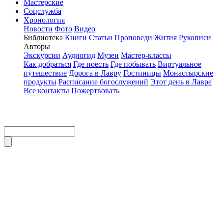
Мастерские
Соцслужба
Хронология
Новости
Фото
Видео
Библиотека
Книги
Статьи
Проповеди
Жития
Рукописи
Авторы
Экскурсии
Аудиогид
Музеи
Мастер-классы
Как добраться
Где поесть
Где побывать
Виртуальное
путешествие
Дорога в Лавру
Гостиницы
Монастырские
продукты
Расписание богослужений
Этот день в Лавре
Все контакты
Пожертвовать