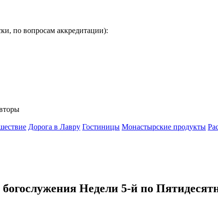
ки, по вопросам аккредитации):
вторы
шествие
Дорога в Лавру
Гостиницы
Монастырские продукты
Ра
 богослужения Недели 5-й по Пятидесят