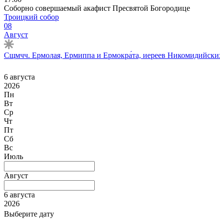
Соборно совершаемый акафист Пресвятой Богородице
Троицкий собор
08
Август
Сщмчч. Ермолая, Ермиппа и Ермокра́та, иереев Никомидийских 
6 августа
2026
Пн
Вт
Ср
Чт
Пт
Сб
Вс
Июль
Август
6 августа
2026
Выберите дату