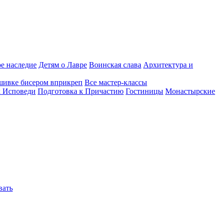
е наследие
Детям о Лавре
Воинская слава
Архитектура и
шивке бисером вприкреп
Все мастер-классы
к Исповеди
Подготовка к Причастию
Гостиницы
Монастырские
вать