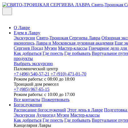
Свято-Троицкая С
О Лавре
Едем в Лавру
Экскурсии
Свято-Троицкая Сергиева Лавра
Обзорная экс
иконопись
Лавра и Московская духовная академия
Еще э
Сергиев Посад
Музеи
Мастер-классы
Гончарное дело дл
Как добраться
Где поесть
Где побывать
Виртуальное путе
продукты
Выбрать экскурсию
Паломнический центр
+7 (496) 540-57-21
+7 (910) 471-01-70
Режим работы: с 08:00 до 18:00
Троицкий дом ремесел
+7 (985) 967-65-15
Режим работы: с 10:00 до 17:00
Все контакты
Пожертвовать
Богослужения
Расписание богослужений
Этот день в Лавре
Подготовка
Экскурсии
Аудиогид
Музеи
Мастер-классы
Как добраться
Где поесть
Где побывать
Виртуальное путе
Канцелярия Лавры