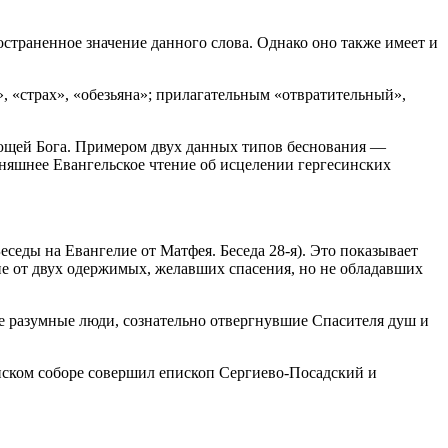
страненное значение данного слова. Однако оно также имеет и
», «страх», «обезьяна»; прилагательным «отвратительный»,
щающей Бога. Примером двух данных типов беснования —
няшнее Евангельское чтение об исцелении гергесинских
еседы на Евангелие от Матфея. Беседа 28-я). Это показывает
ие от двух одержимых, желавших спасения, но не обладавших
не разумные люди, сознательно отвергнувшие Спасителя душ и
нском соборе совершил епископ Сергиево-Посадский и