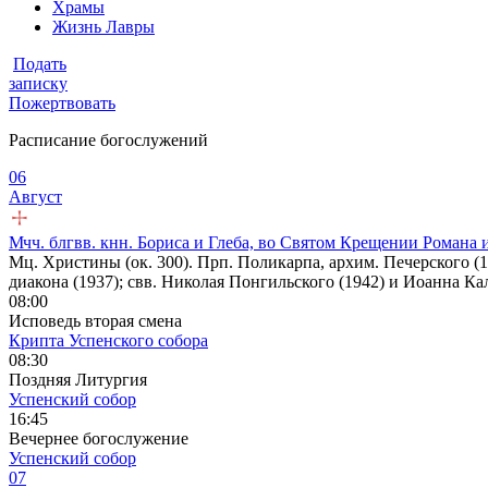
Храмы
Жизнь Лавры
Подать
записку
Пожертвовать
Расписание богослужений
06
Август
Мчч. блгвв. кнн. Бориса и Глеба, во Святом Крещении Романа 
Мц. Христины (ок. 300). Прп. Поликарпа, архим. Печерского (1
диакона (1937); свв. Николая Понгильского (1942) и Иоанна Ка
08:00
Исповедь вторая смена
Крипта Успенского собора
08:30
Поздняя Литургия
Успенский собор
16:45
Вечернее богослужение
Успенский собор
07