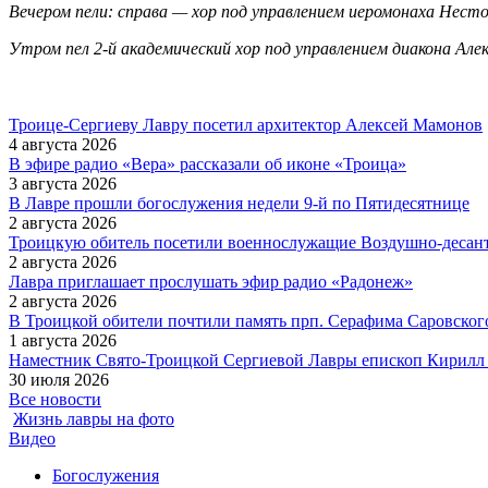
Вечером пели: справа — хор под управлением иеромонаха Нестор
Утром пел 2-й академический хор под управлением диакона Але
Троице-Сергиеву Лавру посетил архитектор Алексей Мамонов
4 августа 2026
В эфире радио «Вера» рассказали об иконе «Троица»
3 августа 2026
В Лавре прошли богослужения недели 9-й по Пятидесятнице
2 августа 2026
Троицкую обитель посетили военнослужащие Воздушно-десан
2 августа 2026
Лавра приглашает прослушать эфир радио «Радонеж»
2 августа 2026
В Троицкой обители почтили память прп. Серафима Саровского
1 августа 2026
Наместник Свято-Троицкой Сергиевой Лавры епископ Кирилл 
30 июля 2026
Все новости
Жизнь лавры на фото
Видео
Богослужения