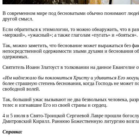
В современном мире под бесноватыми обычно понимают людей, 
другой смысл.
Если обратиться к этимологии, то можно обнаружить, что в ра
«мерзкий», «ужасный»; а также глаголам «пугать» и «бояться».
Так, можно заметить, что беснование может выражаться без ф
непосредственной одержимости злыми духами и беснования об
одержимых.
Святитель Иоанн Златоуст в толковании на данное Евангелие о
«Им надлежало бы поклониться Христу и удивиться Его могуще
более страшную степень беснования, когда Господь не может п
свободной волей.
Так, больший ужас вызывают не два безвольных человека, раз
телес и изгнавшие Его из своей страны и сердец.
4 и 5 июля в Свято-Троицкой Сергиевой Лавре прошли богосл
Дмитровский Кирилл. Раннюю Божественную литургию возглав
Справка: