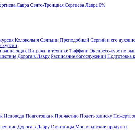
ергиева Лавра
Свято-Троицкая Сергиева Лавра
0%
курсия
Колокольня
Святыни
Преподобный Сергий и его духовно
кскурсии
я начинающих
Витражи в технике Тиффани
Экспресс-курс по вы
шествие
Дорога в Лавру
Расписание богослужений
Подготовка 
 к Исповеди
Подготовка к Причастию
Подать записку
Пожертво
шествие
Дорога в Лавру
Гостиницы
Монастырские продукты