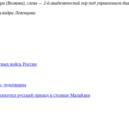
а (Волкова), слева — 2-й академический хор под управлением ди
ксандра Левенцова.
тных войск России
, чудотворца
посетил русский приход в столице Малайзии