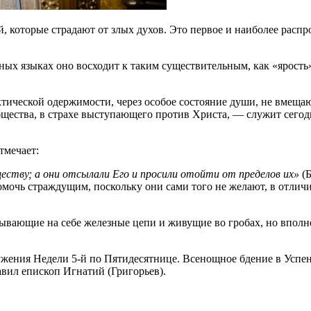
которые страдают от злых духов. Это первое и наиболее распро
зных языках оно восходит к таким существительным, как «ярость
актической одержимости, через особое состояние души, не вме
щества, в страхе выступающего против Христа, — служит сегод
тмечает:
ству; а они отсылали Его и просили отойти от пределов их»
(Б
омочь страждущим, поскольку они сами того не желают, в отлич
рывающие на себе железные цепи и живущие во гробах, но впол
ужения Недели 5-й по Пятидесятнице. Всенощное бдение в Успе
ил епископ Игнатий (Григорьев).