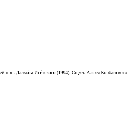
ей прп. Далма́та Исе́тского (1994). Сщмч. Алфея Корбанского