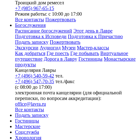
Троицкий дом ремесел
+7 (985) 967-65-15
Режим работы: с 10:00 до 17:00
Все контакты
Пожертвовать
Богослужения
Расписание богослужений
Этот день в Лавре
Подготовка к Исповеди
Подготовка к Причастию
Подать записку
Пожертвовать
Экскурсии
Аудиогид
Музеи
Мастер-классы
Как добраться
Где поесть
Где побывать
Виртуальное
путешествие
Дорога в Лавру
Гостиницы
Монастырские
продукты
Канцелярия Лавры
+7 (496) 540-59-42
тел.
+7 (496) 547-70-35
тел./факс
(с 08:00 до 17:00)
электронная почта канцелярии (для официальной
переписки, по вопросам аккредитации):
office@lavra.ru
Все контакты
Подать записку
Гостиницы
Мастерские
Соцслужба
Хронология