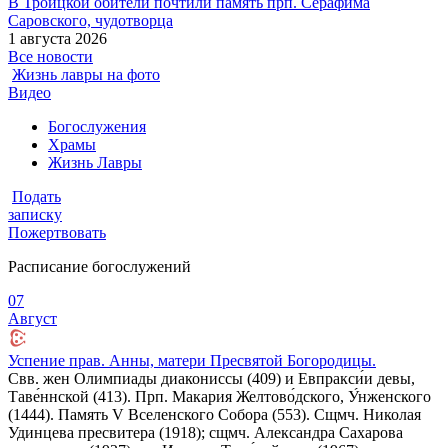
В Троицкой обители почтили память прп. Серафима
Саровского, чудотворца
1 августа 2026
Все новости
Жизнь лавры на фото
Видео
Богослужения
Храмы
Жизнь Лавры
Подать
записку
Пожертвовать
Расписание богослужений
07
Август
Успение прав. Анны, матери Пресвятой Богородицы.
Свв. жен Олимпиады диакониссы (409) и Евпракси́и девы,
Таве́ннской (413). Прп. Макария Желтово́дского, У́нженского
(1444). Память V Вселенского Собора (553). Сщмч. Николая
Удинцева пресвитера (1918); сщмч. Александра Сахарова