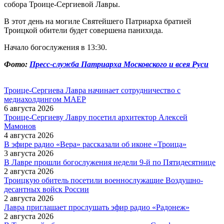
собора Троице-Сергиевой Лавры.
В этот день на могиле Святейшего Патриарха братией
Троицкой обители будет совершена панихида.
Начало богослужения в 13:30.
Фото:
Пресс-служба Патриарха Московского и всея Руси
Троице-Сергиева Лавра начинает сотрудничество с
медиахолдингом МАЕР
6 августа 2026
Троице-Сергиеву Лавру посетил архитектор Алексей
Мамонов
4 августа 2026
В эфире радио «Вера» рассказали об иконе «Троица»
3 августа 2026
В Лавре прошли богослужения недели 9-й по Пятидесятнице
2 августа 2026
Троицкую обитель посетили военнослужащие Воздушно-
десантных войск России
2 августа 2026
Лавра приглашает прослушать эфир радио «Радонеж»
2 августа 2026