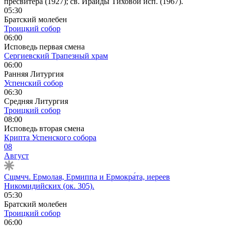
пресвитера (1927); св. Ираиды Тихо́вой исп. (1967).
05:30
Братский молебен
Троицкий собор
06:00
Исповедь первая смена
Сергиевский Трапезный храм
06:00
Ранняя Литургия
Успенский собор
06:30
Средняя Литургия
Троицкий собор
08:00
Исповедь вторая смена
Крипта Успенского собора
08
Август
Сщмчч. Ермолая, Ермиппа и Ермокра́та, иереев
Никомидийских (ок. 305).
05:30
Братский молебен
Троицкий собор
06:00