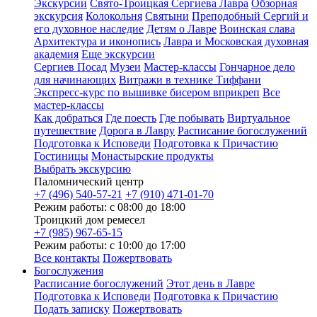
Экскурсии
Свято-Троицкая Сергиева Лавра
Обзорная
экскурсия
Колокольня
Святыни
Преподобный Сергий и
его духовное наследие
Детям о Лавре
Воинская слава
Архитектура и иконопись
Лавра и Московская духовная
академия
Еще экскурсии
Сергиев Посад
Музеи
Мастер-классы
Гончарное дело
для начинающих
Витражи в технике Тиффани
Экспресс-курс по вышивке бисером вприкреп
Все
мастер-классы
Как добраться
Где поесть
Где побывать
Виртуальное
путешествие
Дорога в Лавру
Расписание богослужений
Подготовка к Исповеди
Подготовка к Причастию
Гостиницы
Монастырские продукты
Выбрать экскурсию
Паломнический центр
+7 (496) 540-57-21
+7 (910) 471-01-70
Режим работы: с 08:00 до 18:00
Троицкий дом ремесел
+7 (985) 967-65-15
Режим работы: с 10:00 до 17:00
Все контакты
Пожертвовать
Богослужения
Расписание богослужений
Этот день в Лавре
Подготовка к Исповеди
Подготовка к Причастию
Подать записку
Пожертвовать