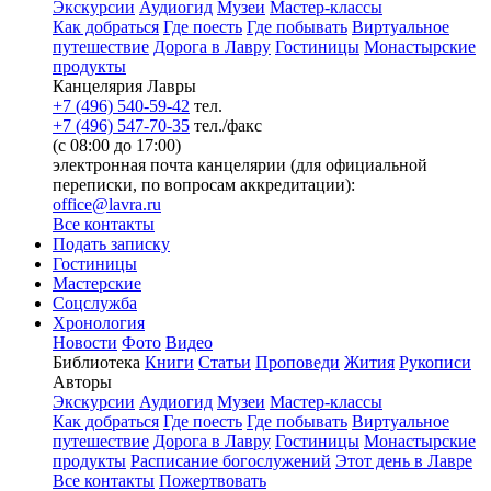
Экскурсии
Аудиогид
Музеи
Мастер-классы
Как добраться
Где поесть
Где побывать
Виртуальное
путешествие
Дорога в Лавру
Гостиницы
Монастырские
продукты
Канцелярия Лавры
+7 (496) 540-59-42
тел.
+7 (496) 547-70-35
тел./факс
(с 08:00 до 17:00)
электронная почта канцелярии (для официальной
переписки, по вопросам аккредитации):
office@lavra.ru
Все контакты
Подать записку
Гостиницы
Мастерские
Соцслужба
Хронология
Новости
Фото
Видео
Библиотека
Книги
Статьи
Проповеди
Жития
Рукописи
Авторы
Экскурсии
Аудиогид
Музеи
Мастер-классы
Как добраться
Где поесть
Где побывать
Виртуальное
путешествие
Дорога в Лавру
Гостиницы
Монастырские
продукты
Расписание богослужений
Этот день в Лавре
Все контакты
Пожертвовать