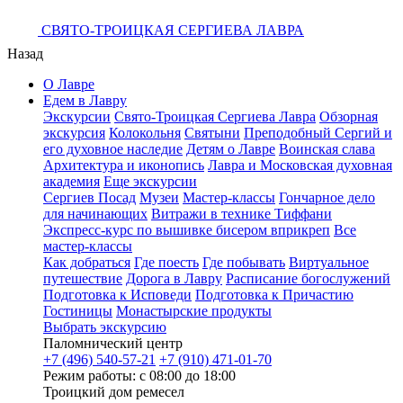
СВЯТО-ТРОИЦКАЯ СЕРГИЕВА ЛАВРА
Назад
О Лавре
Едем в Лавру
Экскурсии
Свято-Троицкая Сергиева Лавра
Обзорная
экскурсия
Колокольня
Святыни
Преподобный Сергий и
его духовное наследие
Детям о Лавре
Воинская слава
Архитектура и иконопись
Лавра и Московская духовная
академия
Еще экскурсии
Сергиев Посад
Музеи
Мастер-классы
Гончарное дело
для начинающих
Витражи в технике Тиффани
Экспресс-курс по вышивке бисером вприкреп
Все
мастер-классы
Как добраться
Где поесть
Где побывать
Виртуальное
путешествие
Дорога в Лавру
Расписание богослужений
Подготовка к Исповеди
Подготовка к Причастию
Гостиницы
Монастырские продукты
Выбрать экскурсию
Паломнический центр
+7 (496) 540-57-21
+7 (910) 471-01-70
Режим работы: с 08:00 до 18:00
Троицкий дом ремесел