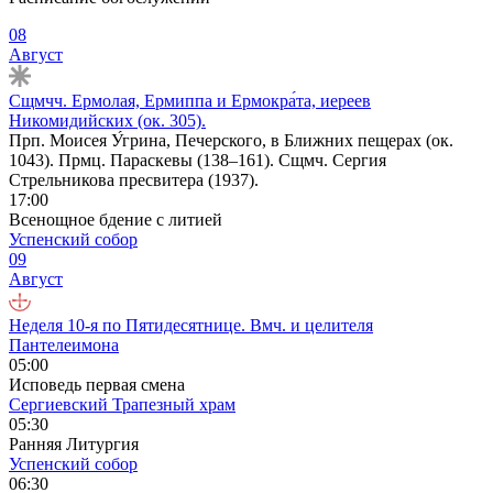
08
Август
Сщмчч. Ермолая, Ермиппа и Ермокра́та, иереев
Никомидийских (ок. 305).
Прп. Моисея У́грина, Печерского, в Ближних пещерах (ок.
1043). Прмц. Параскевы (138–161). Сщмч. Сергия
Стрельникова пресвитера (1937).
17:00
Всенощное бдение с литией
Успенский собор
09
Август
Неделя 10-я по Пятидесятнице. Вмч. и целителя
Пантелеимона
05:00
Исповедь первая смена
Сергиевский Трапезный храм
05:30
Ранняя Литургия
Успенский собор
06:30