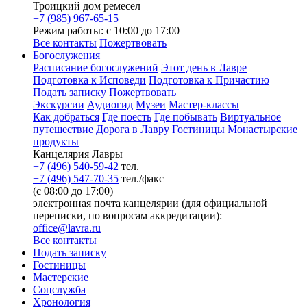
Троицкий дом ремесел
+7 (985) 967-65-15
Режим работы: с 10:00 до 17:00
Все контакты
Пожертвовать
Богослужения
Расписание богослужений
Этот день в Лавре
Подготовка к Исповеди
Подготовка к Причастию
Подать записку
Пожертвовать
Экскурсии
Аудиогид
Музеи
Мастер-классы
Как добраться
Где поесть
Где побывать
Виртуальное
путешествие
Дорога в Лавру
Гостиницы
Монастырские
продукты
Канцелярия Лавры
+7 (496) 540-59-42
тел.
+7 (496) 547-70-35
тел./факс
(с 08:00 до 17:00)
электронная почта канцелярии (для официальной
переписки, по вопросам аккредитации):
office@lavra.ru
Все контакты
Подать записку
Гостиницы
Мастерские
Соцслужба
Хронология