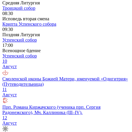
Средняя Литургия
Троицкий собор
08:30
Исповедь вторая смена
Крипта Успенского собора
09:30
Поздняя Литургия
Успенский собор
17:00
Всенощное бдение
Успенский собор
10
Август
Смоленской иконы Божией Матери, именуемой «Одигитрия»
(Путеводительница)
11
Август
Прп. Романа Киржачского (ученика прп. Сергия
Радонежского), Мч. Каллиника (III–IV).
12
Август