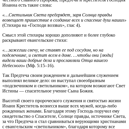
Иоанна есть такие слова:
«…Светильник Света предгрядет, заря Солнца правды
возвещает пришествие в создание всех и спасение душ наших»
(Стихира на «Господи воззвах», глас 4).
Смысл этой стихиры хорошо дополняют и более глубоко
раскрывают евангельские стихи:
«…зажегши свечу, не ставят ее под сосудом, но на
подсвечнике, и светит всем в доме. …чтобы они [люди]
видели ваши добрые дела и прославляли Отца вашего
Небесного»
(Мф. 5:15–16).
Так Предтеча своим рождением и дальнейшим служением
выполнял великое дело: он выступал своеобразным
«подсвечником и светильником», на котором возжигают Свет
Истины — спасительное учение Сына Божия.
Высотой своего пророческого служения и святостью жизни
Иоанн Креститель вознесся выше всех мужей, когда-либо
рожденных женами. Благодаря этому Господь поручил ему
свидетельство о Спасителе, Солнце правды, источнике Света,
за что Предтеча и стал сравниваться верующими христианами
с евангельским «светильником», благодаря которому все