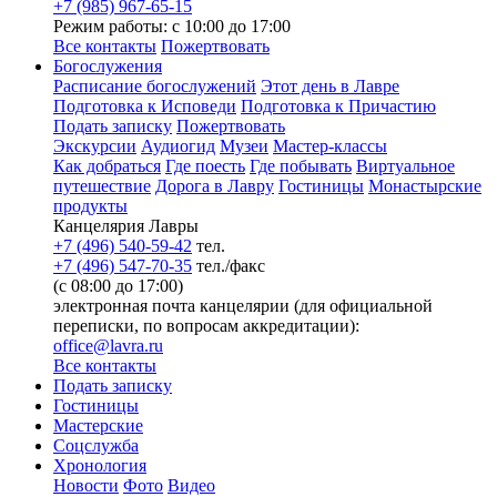
+7 (985) 967-65-15
Режим работы: с 10:00 до 17:00
Все контакты
Пожертвовать
Богослужения
Расписание богослужений
Этот день в Лавре
Подготовка к Исповеди
Подготовка к Причастию
Подать записку
Пожертвовать
Экскурсии
Аудиогид
Музеи
Мастер-классы
Как добраться
Где поесть
Где побывать
Виртуальное
путешествие
Дорога в Лавру
Гостиницы
Монастырские
продукты
Канцелярия Лавры
+7 (496) 540-59-42
тел.
+7 (496) 547-70-35
тел./факс
(с 08:00 до 17:00)
электронная почта канцелярии (для официальной
переписки, по вопросам аккредитации):
office@lavra.ru
Все контакты
Подать записку
Гостиницы
Мастерские
Соцслужба
Хронология
Новости
Фото
Видео