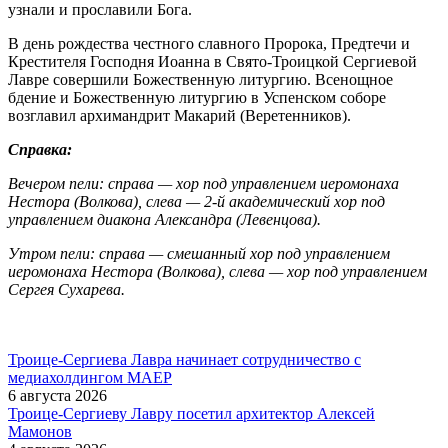
узнали и прославили Бога.
В день рождества честного славного Пророка, Предтечи и
Крестителя Господня Иоанна в Свято-Троицкой Сергиевой
Лавре совершили Божественную литургию. Всенощное
бдение и Божественную литургию в Успенском соборе
возглавил архимандрит Макарий (Веретенников).
Справка:
Вечером пели: справа — хор под управлением иеромонаха
Нестора (Волкова), слева — 2-й академический хор под
управлением диакона Александра (Левенцова).
Утром пели: справа — смешанный хор под управлением
иеромонаха Нестора (Волкова), слева — хор под управлением
Сергея Сухарева.
Троице-Сергиева Лавра начинает сотрудничество с
медиахолдингом МАЕР
6 августа 2026
Троице-Сергиеву Лавру посетил архитектор Алексей
Мамонов