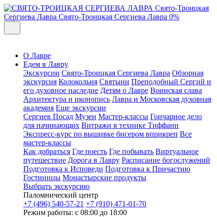
Свято-Троицкая
Сергиева Лавра
Свято-Троицкая Сергиева Лавра
0%
О Лавре
Едем в Лавру
Экскурсии
Свято-Троицкая Сергиева Лавра
Обзорная
экскурсия
Колокольня
Святыни
Преподобный Сергий и
его духовное наследие
Детям о Лавре
Воинская слава
Архитектура и иконопись
Лавра и Московская духовная
академия
Еще экскурсии
Сергиев Посад
Музеи
Мастер-классы
Гончарное дело
для начинающих
Витражи в технике Тиффани
Экспресс-курс по вышивке бисером вприкреп
Все
мастер-классы
Как добраться
Где поесть
Где побывать
Виртуальное
путешествие
Дорога в Лавру
Расписание богослужений
Подготовка к Исповеди
Подготовка к Причастию
Гостиницы
Монастырские продукты
Выбрать экскурсию
Паломнический центр
+7 (496) 540-57-21
+7 (910) 471-01-70
Режим работы: с 08:00 до 18:00