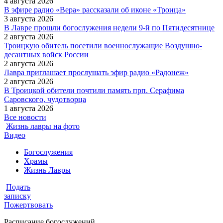
4 августа 2026
В эфире радио «Вера» рассказали об иконе «Троица»
3 августа 2026
В Лавре прошли богослужения недели 9-й по Пятидесятнице
2 августа 2026
Троицкую обитель посетили военнослужащие Воздушно-
десантных войск России
2 августа 2026
Лавра приглашает прослушать эфир радио «Радонеж»
2 августа 2026
В Троицкой обители почтили память прп. Серафима
Саровского, чудотворца
1 августа 2026
Все новости
Жизнь лавры на фото
Видео
Богослужения
Храмы
Жизнь Лавры
Подать
записку
Пожертвовать
Расписание богослужений