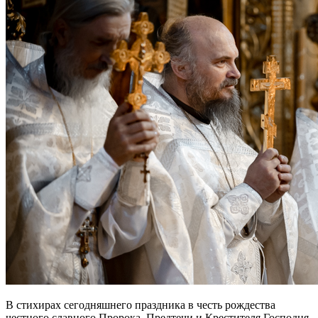
В стихирах сегодняшнего праздника в честь рождества
честного славного Пророка, Предтечи и Крестителя Господня