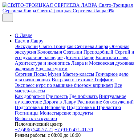
Свято-Троицкая
Сергиева Лавра
Свято-Троицкая Сергиева Лавра
0%
О Лавре
Едем в Лавру
Экскурсии
Свято-Троицкая Сергиева Лавра
Обзорная
экскурсия
Колокольня
Святыни
Преподобный Сергий и
его духовное наследие
Детям о Лавре
Воинская слава
Архитектура и иконопись
Лавра и Московская духовная
академия
Еще экскурсии
Сергиев Посад
Музеи
Мастер-классы
Гончарное дело
для начинающих
Витражи в технике Тиффани
Экспресс-курс по вышивке бисером вприкреп
Все
мастер-классы
Как добраться
Где поесть
Где побывать
Виртуальное
путешествие
Дорога в Лавру
Расписание богослужений
Подготовка к Исповеди
Подготовка к Причастию
Гостиницы
Монастырские продукты
Выбрать экскурсию
Паломнический центр
+7 (496) 540-57-21
+7 (910) 471-01-70
Режим работы: с 08:00 до 18:00