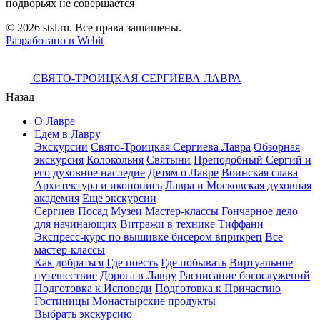
подворьях не совершается
© 2026 stsl.ru. Все права защищены.
Разработано в Webit
СВЯТО-ТРОИЦКАЯ СЕРГИЕВА ЛАВРА
Назад
О Лавре
Едем в Лавру
Экскурсии
Свято-Троицкая Сергиева Лавра
Обзорная
экскурсия
Колокольня
Святыни
Преподобный Сергий и
его духовное наследие
Детям о Лавре
Воинская слава
Архитектура и иконопись
Лавра и Московская духовная
академия
Еще экскурсии
Сергиев Посад
Музеи
Мастер-классы
Гончарное дело
для начинающих
Витражи в технике Тиффани
Экспресс-курс по вышивке бисером вприкреп
Все
мастер-классы
Как добраться
Где поесть
Где побывать
Виртуальное
путешествие
Дорога в Лавру
Расписание богослужений
Подготовка к Исповеди
Подготовка к Причастию
Гостиницы
Монастырские продукты
Выбрать экскурсию