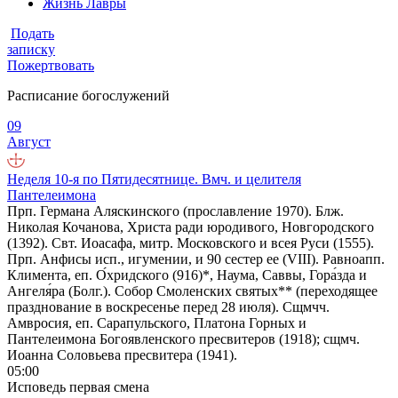
Жизнь Лавры
Подать
записку
Пожертвовать
Расписание богослужений
09
Август
Неделя 10-я по Пятидесятнице. Вмч. и целителя
Пантелеимона
Прп. Германа Аляскинского (прославление 1970). Блж.
Николая Кочанова, Христа ради юродивого, Новгородского
(1392). Свт. Иоасафа, митр. Московского и всея Руси (1555).
Прп. Анфисы исп., игумении, и 90 сестер ее (VIII). Равноапп.
Климента, еп. О́хридского (916)*, Наума, Саввы, Гора́зда и
Ангеля́ра (Болг.). Собор Смоленских святых** (переходящее
празднование в воскресенье перед 28 июля). Сщмчч.
Амвросия, еп. Сарапульского, Платона Горных и
Пантелеимона Богоявленского пресвитеров (1918); сщмч.
Иоанна Соловьева пресвитера (1941).
05:00
Исповедь первая смена