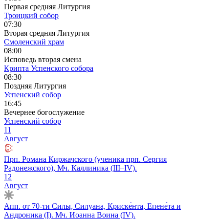
Первая средняя Литургия
Троицкий собор
07:30
Вторая средняя Литургия
Смоленский храм
08:00
Исповедь вторая смена
Крипта Успенского собора
08:30
Поздняя Литургия
Успенский собор
16:45
Вечернее богослужение
Успенский собор
11
Август
Прп. Романа Киржачского (ученика прп. Сергия
Радонежского), Мч. Каллиника (III–IV).
12
Август
Апп. от 70-ти Силы, Силуана, Криске́нта, Епене́та и
Андроника (I). Мч. Иоанна Воина (IV).