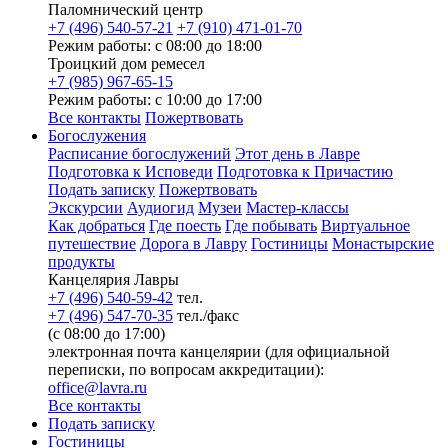
Паломнический центр
+7 (496) 540-57-21
+7 (910) 471-01-70
Режим работы: с 08:00 до 18:00
Троицкий дом ремесел
+7 (985) 967-65-15
Режим работы: с 10:00 до 17:00
Все контакты
Пожертвовать
Богослужения
Расписание богослужений
Этот день в Лавре
Подготовка к Исповеди
Подготовка к Причастию
Подать записку
Пожертвовать
Экскурсии
Аудиогид
Музеи
Мастер-классы
Как добраться
Где поесть
Где побывать
Виртуальное
путешествие
Дорога в Лавру
Гостиницы
Монастырские
продукты
Канцелярия Лавры
+7 (496) 540-59-42
тел.
+7 (496) 547-70-35
тел./факс
(с 08:00 до 17:00)
электронная почта канцелярии (для официальной
переписки, по вопросам аккредитации):
office@lavra.ru
Все контакты
Подать записку
Гостиницы