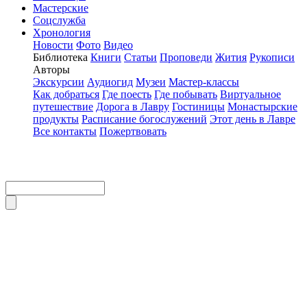
Мастерские
Соцслужба
Хронология
Новости
Фото
Видео
Библиотека
Книги
Статьи
Проповеди
Жития
Рукописи
Авторы
Экскурсии
Аудиогид
Музеи
Мастер-классы
Как добраться
Где поесть
Где побывать
Виртуальное
путешествие
Дорога в Лавру
Гостиницы
Монастырские
продукты
Расписание богослужений
Этот день в Лавре
Все контакты
Пожертвовать