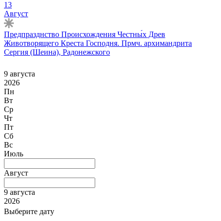
13
Август
Предпразднство Происхождения Честны́х Древ
Животворящего Креста Господня. Прмч. архимандрита
Сергия (Шеина), Радонежского
9 августа
2026
Пн
Вт
Ср
Чт
Пт
Сб
Вс
Июль
Август
9 августа
2026
Выберите дату