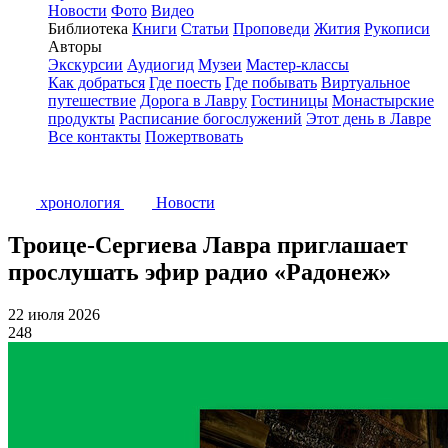
Новости
Фото
Видео
Библиотека
Книги
Статьи
Проповеди
Жития
Рукописи
Авторы
Экскурсии
Аудиогид
Музеи
Мастер-классы
Как добраться
Где поесть
Где побывать
Виртуальное
путешествие
Дорога в Лавру
Гостиницы
Монастырские
продукты
Расписание богослужений
Этот день в Лавре
Все контакты
Пожертвовать
хронология
Новости
Троице-Сергиева Лавра приглашает
прослушать эфир радио «Радонеж»
22 июля 2026
248