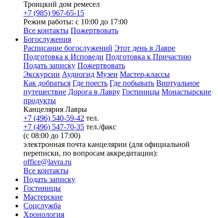
Троицкий дом ремесел
+7 (985) 967-65-15
Режим работы: с 10:00 до 17:00
Все контакты
Пожертвовать
Богослужения
Расписание богослужений
Этот день в Лавре
Подготовка к Исповеди
Подготовка к Причастию
Подать записку
Пожертвовать
Экскурсии
Аудиогид
Музеи
Мастер-классы
Как добраться
Где поесть
Где побывать
Виртуальное
путешествие
Дорога в Лавру
Гостиницы
Монастырские
продукты
Канцелярия Лавры
+7 (496) 540-59-42
тел.
+7 (496) 547-70-35
тел./факс
(с 08:00 до 17:00)
электронная почта канцелярии (для официальной
переписки, по вопросам аккредитации):
office@lavra.ru
Все контакты
Подать записку
Гостиницы
Мастерские
Соцслужба
Хронология