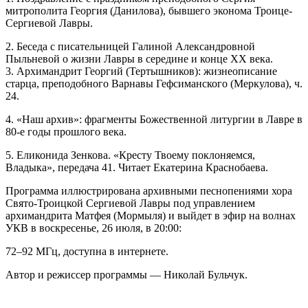
митрополита Георгия (Данилова), бывшего эконома Троице-
Сергиевой Лавры.
2. Беседа с писательницей Галиной Александровной
Пыльневой о жизни Лавры в середине и конце XX века.
3. Архимандрит Георгий (Тертышников): жизнеописание
старца, преподобного Варнавы Гефсиманского (Меркулова), ч.
24.
4. «Наш архив»: фрагменты Божественной литургии в Лавре в
80-е годы прошлого века.
5. Еликонида Зенкова. «Кресту Твоему поклоняемся,
Владыка», передача 41. Читает Екатерина Краснобаева.
Программа иллюстрирована архивными песнопениями хора
Свято-Троицкой Сергиевой Лавры под управлением
архимандрита Матфея (Мормыля) и выйдет в эфир на волнах
УКВ в воскресенье, 26 июля, в 20:00:
72–92 МГц, доступна в интернете.
Автор и режиссер программы — Николай Бульчук.