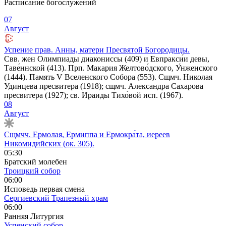
Расписание богослужений
07
Август
Успение прав. Анны, матери Пресвятой Богородицы.
Свв. жен Олимпиады диакониссы (409) и Евпракси́и девы,
Таве́ннской (413). Прп. Макария Желтово́дского, У́нженского
(1444). Память V Вселенского Собора (553). Сщмч. Николая
Удинцева пресвитера (1918); сщмч. Александра Сахарова
пресвитера (1927); св. Ираиды Тихо́вой исп. (1967).
08
Август
Сщмчч. Ермолая, Ермиппа и Ермокра́та, иереев
Никомидийских (ок. 305).
05:30
Братский молебен
Троицкий собор
06:00
Исповедь первая смена
Сергиевский Трапезный храм
06:00
Ранняя Литургия
Успенский собор