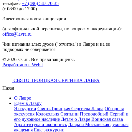
тел./факс
+7 (496) 547-70-35
(с 08:00 до 17:00)
Электронная почта канцелярии
(для официальной переписки, по вопросам аккредитации):
office@lavra.ru
Чин изгнания злых духов ("отчитка") в Лавре и на ее
подворьях не совершается
© 2026 stsl.ru. Все права защищены.
Разработано в Webit
СВЯТО-ТРОИЦКАЯ СЕРГИЕВА ЛАВРА
Назад
О Лавре
Едем в Лавру
Экскурсии
Свято-Троицкая Сергиева Лавра
Обзорная
экскурсия
Колокольня
Святыни
Преподобный Сергий и
его духовное наследие
Детям о Лавре
Воинская слава
Архитектура и иконопись
Лавра и Московская духовная
академия
Еще экскурсии