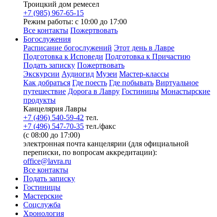
Троицкий дом ремесел
+7 (985) 967-65-15
Режим работы: с 10:00 до 17:00
Все контакты
Пожертвовать
Богослужения
Расписание богослужений
Этот день в Лавре
Подготовка к Исповеди
Подготовка к Причастию
Подать записку
Пожертвовать
Экскурсии
Аудиогид
Музеи
Мастер-классы
Как добраться
Где поесть
Где побывать
Виртуальное
путешествие
Дорога в Лавру
Гостиницы
Монастырские
продукты
Канцелярия Лавры
+7 (496) 540-59-42
тел.
+7 (496) 547-70-35
тел./факс
(с 08:00 до 17:00)
электронная почта канцелярии (для официальной
переписки, по вопросам аккредитации):
office@lavra.ru
Все контакты
Подать записку
Гостиницы
Мастерские
Соцслужба
Хронология