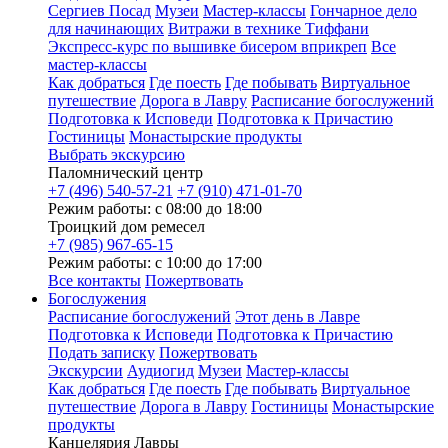
Сергиев Посад
Музеи
Мастер-классы
Гончарное дело
для начинающих
Витражи в технике Тиффани
Экспресс-курс по вышивке бисером вприкреп
Все
мастер-классы
Как добраться
Где поесть
Где побывать
Виртуальное
путешествие
Дорога в Лавру
Расписание богослужений
Подготовка к Исповеди
Подготовка к Причастию
Гостиницы
Монастырские продукты
Выбрать экскурсию
Паломнический центр
+7 (496) 540-57-21
+7 (910) 471-01-70
Режим работы: с 08:00 до 18:00
Троицкий дом ремесел
+7 (985) 967-65-15
Режим работы: с 10:00 до 17:00
Все контакты
Пожертвовать
Богослужения
Расписание богослужений
Этот день в Лавре
Подготовка к Исповеди
Подготовка к Причастию
Подать записку
Пожертвовать
Экскурсии
Аудиогид
Музеи
Мастер-классы
Как добраться
Где поесть
Где побывать
Виртуальное
путешествие
Дорога в Лавру
Гостиницы
Монастырские
продукты
Канцелярия Лавры