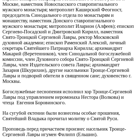
Москве, наместник Новоспасского ставропигиального
мужского монастыря; митрополит Каширский Феогност,
председатель Синодального отдела по монастырям и
монашеству, наместник Донского ставропигиального
мужского монастыря; митрополит Иларион (Алфеев); епископ
Сергиево-Посадский и Дмитровский Кирилл, наместник
Свято-Троицкой Сергиевой Лавры, ректор Московской
духовной академии; епископ Раменский Алексий, личный
секретарь Святейшего Патриарха Кирилла; архимандрит
Макарий (Веретенников), член Синодальной богослужебной
комиссии, член Духовного собора Свято-Троицкой Сергиевой
Лавры, член Издательского совета Лавры; архимандрит
Захария (Шкурихин), другие насельники Троице-Сергиевой
Лавры и подворий обители в священном сане; духовенство г.
Москвы.
Богослужебные песнопения исполнил хор Троице-Сергиевой
Лавры под управлением иеромонаха Нестора (Волкова) и
чтеца Евгения Боровинского.
На сугубой ектении были вознесены особые прошения,
Святейший Владыка прочитал молитву о Святой Руси.
Проповедь перед причастием произнес насельник Троице-
Сергиевой Лавры игумен Филипп (Ельшин).