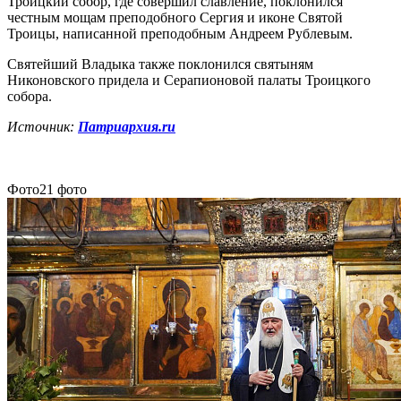
Троицкий собор, где совершил славление, поклонился
честным мощам преподобного Сергия и иконе Святой
Троицы, написанной преподобным Андреем Рублевым.
Святейший Владыка также поклонился святыням
Никоновского придела и Серапионовой палаты Троицкого
собора.
Источник:
Патриархия.ru
Фото
21 фото