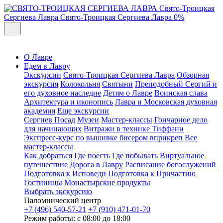
Свято-Троицкая
Сергиева Лавра
Свято-Троицкая Сергиева Лавра
0%
О Лавре
Едем в Лавру
Экскурсии
Свято-Троицкая Сергиева Лавра
Обзорная
экскурсия
Колокольня
Святыни
Преподобный Сергий и
его духовное наследие
Детям о Лавре
Воинская слава
Архитектура и иконопись
Лавра и Московская духовная
академия
Еще экскурсии
Сергиев Посад
Музеи
Мастер-классы
Гончарное дело
для начинающих
Витражи в технике Тиффани
Экспресс-курс по вышивке бисером вприкреп
Все
мастер-классы
Как добраться
Где поесть
Где побывать
Виртуальное
путешествие
Дорога в Лавру
Расписание богослужений
Подготовка к Исповеди
Подготовка к Причастию
Гостиницы
Монастырские продукты
Выбрать экскурсию
Паломнический центр
+7 (496) 540-57-21
+7 (910) 471-01-70
Режим работы: с 08:00 до 18:00