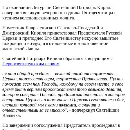
По окончании Литургии Святейший Патриарх Кирилл
совершил великую вечерню праздника Пятидесятницы с
чтением коленопреклонных молитв.
Наместник Лавры епископ Сергиево-Посадский и
Дмитровский Кирилл приветствовал Предстоятеля Русской
Церкви и преподнес Его Святейшеству искусно вышитые
покровцы и возд
у
х, изготовленные в золотошвейной
мастерской Лавры.
Святейший Патриарх Кирилл обратился к верующим с
Первосвятительским словом
.
ня наш общий праздник — великий праздник торжества
Церкви, торжества веры, торжества Православия. Пусть
помогает всем нам Господь, каждому на своем месте, в свое
время быть верным продолжателем того великого делания,
которое совершил Господь, продолжили апостолы и которое
восприняла Церковь, в том числе и Церковь сегодняшнего дня,
членами которой мы с вами являемся, а значит и
ответственными за ее миссию
”, - подчеркнул Святейший
Владыка.
По завершении богослужения Предстоятель проследовал в