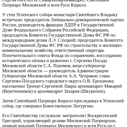
Патриарх Московский и всея Руси Кирилл.
У стен Успенского собора монастыря Святейшего Владыку
встречали: председатель Либерально-демократической партии
России, руководитель фракции ЛДПР в Государственной
Думе Федерального Собрания Российской Федерации,
председатель Комитета Государственной Думы ФС РФ по
международным делам Л.Э. Слуцкий; председатель Комитета
Государственной Думы ФС РФ по строительству и жилищно-
коммунальному хозяйству, ответственный секретарь
Попечительского совета Фонда по сохранению, воссозданию
исторического облика и развитию г. Сергиева Посада
Московской области С.А. Пахомов; вице-губернатор
Московской области — руководитель Администрации
Губернатора Московской области А.А. Чупраков; глава
Сергиево-Посадского городского округа О.В. Ероханова;
насельники Троице-Сергиевой Лавры архимандрит Макарий
(Веретенников) и архимандрит Захария (Шкурихин).
Затем Святейший Патриарх Кирилл проследовал в Успенский
собор, где совершил Божественную Литургию.
Его Святейшеству сослужили: митрополит Воскресенский
Григорий, управляющий делами Московской Патриархии,
первый викарий Патриарха Московского и всея Руси по г.