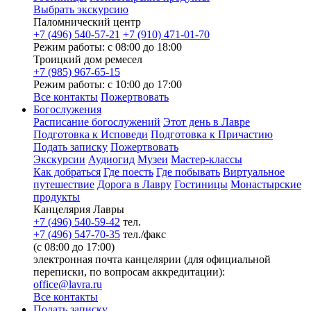
Выбрать экскурсию
Паломнический центр
+7 (496) 540-57-21
+7 (910) 471-01-70
Режим работы: с 08:00 до 18:00
Троицкий дом ремесел
+7 (985) 967-65-15
Режим работы: с 10:00 до 17:00
Все контакты
Пожертвовать
Богослужения
Расписание богослужений
Этот день в Лавре
Подготовка к Исповеди
Подготовка к Причастию
Подать записку
Пожертвовать
Экскурсии
Аудиогид
Музеи
Мастер-классы
Как добраться
Где поесть
Где побывать
Виртуальное
путешествие
Дорога в Лавру
Гостиницы
Монастырские
продукты
Канцелярия Лавры
+7 (496) 540-59-42
тел.
+7 (496) 547-70-35
тел./факс
(с 08:00 до 17:00)
электронная почта канцелярии (для официальной
переписки, по вопросам аккредитации):
office@lavra.ru
Все контакты
Подать записку