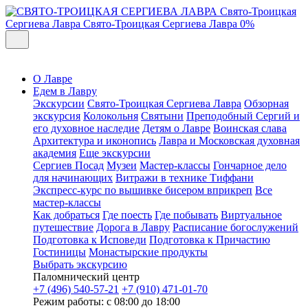
Свято-Троицкая
Сергиева Лавра
Свято-Троицкая Сергиева Лавра
0%
О Лавре
Едем в Лавру
Экскурсии
Свято-Троицкая Сергиева Лавра
Обзорная
экскурсия
Колокольня
Святыни
Преподобный Сергий и
его духовное наследие
Детям о Лавре
Воинская слава
Архитектура и иконопись
Лавра и Московская духовная
академия
Еще экскурсии
Сергиев Посад
Музеи
Мастер-классы
Гончарное дело
для начинающих
Витражи в технике Тиффани
Экспресс-курс по вышивке бисером вприкреп
Все
мастер-классы
Как добраться
Где поесть
Где побывать
Виртуальное
путешествие
Дорога в Лавру
Расписание богослужений
Подготовка к Исповеди
Подготовка к Причастию
Гостиницы
Монастырские продукты
Выбрать экскурсию
Паломнический центр
+7 (496) 540-57-21
+7 (910) 471-01-70
Режим работы: с 08:00 до 18:00