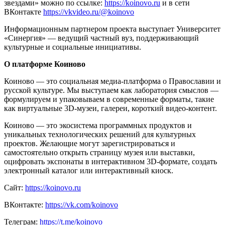
звездами» можно по ссылке:
https://koinovo.ru
и в сети
ВКонтакте
https://vkvideo.ru/@koinovo
Информационным партнером проекта выступает Университет
«Синергия» — ведущий частный вуз, поддерживающий
культурные и социальные инициативы.
О платформе Коиново
Коиново — это социальная медиа-платформа о Православии и
русской культуре. Мы выступаем как лаборатория смыслов —
формулируем и упаковываем в современные форматы, такие
как виртуальные 3D-музеи, галереи, короткий видео-контент.
Коиново — это экосистема программных продуктов и
уникальных технологических решений для культурных
проектов. Желающие могут зарегистрироваться и
самостоятельно открыть страницу музея или выставки,
оцифровать экспонаты в интерактивном 3D-формате, создать
электронный каталог или интерактивный киоск.
Сайт:
https://koinovo.ru
ВКонтакте:
https://vk.com/koinovo
Телеграм:
https://t.me/koinovo