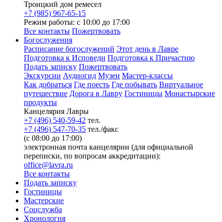
Троицкий дом ремесел
+7 (985) 967-65-15
Режим работы: с 10:00 до 17:00
Все контакты
Пожертвовать
Богослужения
Расписание богослужений
Этот день в Лавре
Подготовка к Исповеди
Подготовка к Причастию
Подать записку
Пожертвовать
Экскурсии
Аудиогид
Музеи
Мастер-классы
Как добраться
Где поесть
Где побывать
Виртуальное
путешествие
Дорога в Лавру
Гостиницы
Монастырские
продукты
Канцелярия Лавры
+7 (496) 540-59-42
тел.
+7 (496) 547-70-35
тел./факс
(с 08:00 до 17:00)
электронная почта канцелярии (для официальной
переписки, по вопросам аккредитации):
office@lavra.ru
Все контакты
Подать записку
Гостиницы
Мастерские
Соцслужба
Хронология