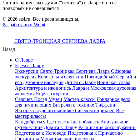
Чин изгнания злых духов ("отчитка") в Лавре и на ее
подворьях не совершается
© 2026 stsl.ru. Все права защищены.
Разработано в Webit
СВЯТО-ТРОИЦКАЯ СЕРГИЕВА ЛАВРА
Назад
О Лавре
Едем в Лавру
Экскурсии
Свято-Троицкая Сергиева Лавра
Обзорная
экскурсия
Колокольня
Святыни
Преподобный Сергий и
его духовное наследие
Детям о Лавре
Воинская слава
Архитектура и иконопись
Лавра и Московская духовная
академия
Еще экскурсии
Сергиев Посад
Музеи
Мастер-классы
Гончарное дело
для начинающих
Витражи в технике Тиффани
Экспресс-курс по вышивке бисером вприкреп
Все
мастер-классы
Как добраться
Где поесть
Где побывать
Виртуальное
путешествие
Дорога в Лавру
Расписание богослужений
Подготовка к Исповеди
Подготовка к Причастию
Гостиницы
Монастырские продукты