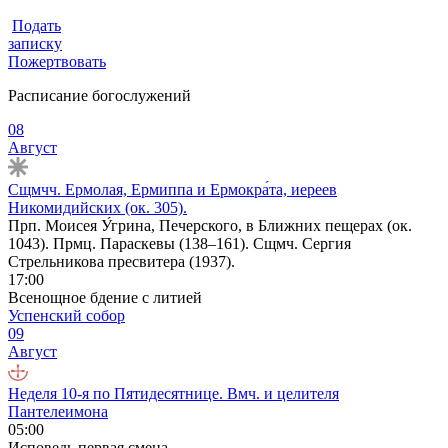
Подать
записку
Пожертвовать
Расписание богослужений
08
Август
Сщмчч. Ермолая, Ермиппа и Ермокра́та, иереев
Никомидийских (ок. 305).
Прп. Моисея У́грина, Печерского, в Ближних пещерах (ок.
1043). Прмц. Параскевы (138–161). Сщмч. Сергия
Стрельникова пресвитера (1937).
17:00
Всенощное бдение с литией
Успенский собор
09
Август
Неделя 10-я по Пятидесятнице. Вмч. и целителя
Пантелеимона
05:00
Исповедь первая смена