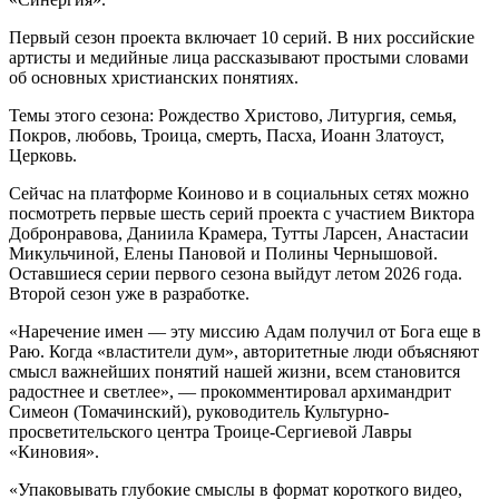
Первый сезон проекта включает 10 серий. В них российские
артисты и медийные лица рассказывают простыми словами
об основных христианских понятиях.
Темы этого сезона: Рождество Христово, Литургия, семья,
Покров, любовь, Троица, смерть, Пасха, Иоанн Златоуст,
Церковь.
Сейчас на платформе Коиново и в социальных сетях можно
посмотреть первые шесть серий проекта с участием Виктора
Добронравова, Даниила Крамера, Тутты Ларсен, Анастасии
Микульчиной, Елены Пановой и Полины Чернышовой.
Оставшиеся серии первого сезона выйдут летом 2026 года.
Второй сезон уже в разработке.
«Наречение имен — эту миссию Адам получил от Бога еще в
Раю. Когда «властители дум», авторитетные люди объясняют
смысл важнейших понятий нашей жизни, всем становится
радостнее и светлее», — прокомментировал архимандрит
Симеон (Томачинский), руководитель Культурно-
просветительского центра Троице-Сергиевой Лавры
«Киновия».
«Упаковывать глубокие смыслы в формат короткого видео,