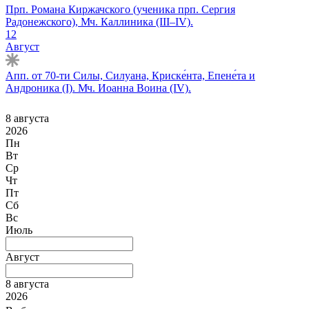
Прп. Романа Киржачского (ученика прп. Сергия
Радонежского), Мч. Каллиника (III–IV).
12
Август
Апп. от 70-ти Силы, Силуана, Криске́нта, Епене́та и
Андроника (I). Мч. Иоанна Воина (IV).
8 августа
2026
Пн
Вт
Ср
Чт
Пт
Сб
Вс
Июль
Август
8 августа
2026